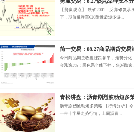
势赢交易：8.27热点品种技术
【势赢观点】 铁矿2001—反弹修复
下，期价反弹至620附近后短多游...
简一交易：08.27商品期货交易
今日商品期货收盘涨跌参半，走势分化
金涨逾3%；黑色系全线下挫，焦炭跌逾..
青松讲盘：沥青剧烈波动短多
沥青剧烈波动短多策略 【行情分析】今日
一带十字星走势行情，上周沥青...