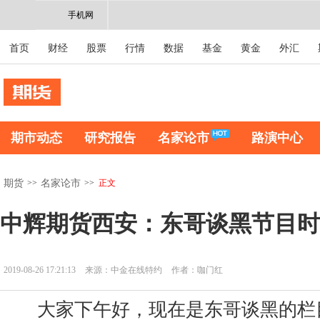
手机网
首页
财经
股票
行情
数据
基金
黄金
外汇
期市动态
研究报告
名家论市
路演中心
>>
>>
正文
期货
名家论市
中辉期货西安：东哥谈黑节目时
2019-08-26 17:21:13
来源：中金在线特约
作者：咖门红
大家下午好，现在是东哥谈黑的栏