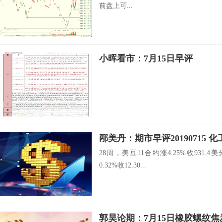
前盘上可...
小晖看市：7月15日早评
...
邴美丹：期市早评20190715
28周，美豆11合约涨4.25%收931.
0.32%收12.30...
郭昊论期：7月15日橡胶螺纹