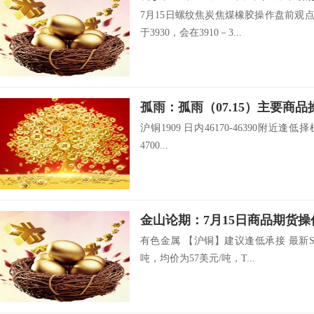
7月15日螺纹焦炭焦煤橡胶操作盘前观点一
于3930，会在3910－3...
孤雨：孤雨（07.15）主要商
沪铜1909 日内46170-46390附近逢低择
4700...
金山论期：7月15日商品期货操
有色金属 【沪铜】建议逢低承接 最新SM
吨，均价为57美元/吨，T...