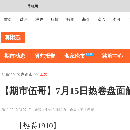
手机网
首页
财经
股票
行情
数据
基金
黄金
外汇
期市动态
研究报告
名家论市
路演中心
>>
>>
正文
期货
名家论市
【期市伍哥】7月15日热卷盘面
2019-07-15 08:57:17
来源：中金在线特约
作者：期市伍哥
【热卷1910】