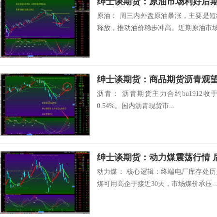
绅士谈期货：原油市场利好后
原油： 周三内外盘原油暴涨，主要是
释放，推动油价稳步冲高。近期原油市场.
绅士谈期货：商品期货沥青观
沥青： 沥青期货主力合约bu1912收于
0.54%。国内沥青现货市...
绅士谈期货：动力煤震荡行情 
动力煤： 核心逻辑：终端电厂库存处
煤可用高企于接近30天，市场煤价承压..