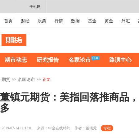
手机网
首页
财经
股票
行情
数据
基金
黄金
外汇
期市动态
研究报告
名家论市
路演中心
>>
>>
正文
期货
名家论市
董镇元期货：美指回落推商品，
多
2019-07-14 11:13:01
来源：中金在线特约
作者：董镇元
专栏