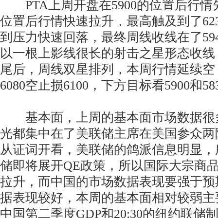
PTA上周开盘在5900的位置后行情先
位置后行情快速拉升，最高触及到了62
到压力快速回落，最终周线收线在了59
以一根上影线很长的射击之星形态收线
尾后，周线双星排列，本周行情延续空
6080空止损6100，下方目标看5900和583
基本面，上周的基本面市场数据很
光都集中在了美联储主席在美国参众两
从证词开看，美联储的鸽派信息明显，
储即将展开QE政策，所以国际大宗商
拉升，而中国的市场数据表现要强于预
据表现较好，本周的基本面相对较弱主要关
中国第二季度GDP和20:30的纽约联