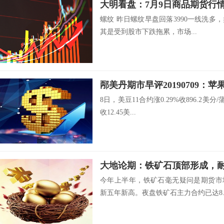
大明看盘：7月9日商品期货行
螺纹 昨日螺纹早盘回落3990一线洗多，
其是受到股市下跌拖累，市场...
邴美丹期市早评20190709：
8日，美豆11合约涨0.29%收896.2美分
收12.45美...
大地论期：铁矿石顶部形成，
今年上半年，铁矿石毫无疑问是期货市
新五年新高。夜盘铁矿石主力合约已达8..