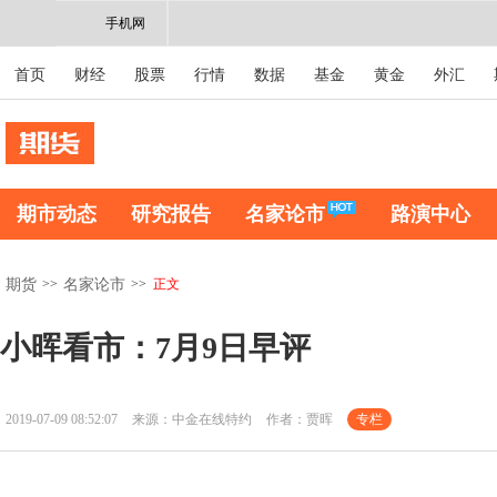
手机网
首页
财经
股票
行情
数据
基金
黄金
外汇
期市动态
研究报告
名家论市
路演中心
>>
>>
正文
期货
名家论市
小晖看市：7月9日早评
2019-07-09 08:52:07
来源：中金在线特约
作者：贾晖
专栏