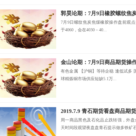
郭昊论期：7月9日橡胶螺纹焦
7月9日螺纹焦炭焦煤橡胶操作盘前观点一
于4060，会在4030－40...
金山论期：7月9日商品期货操
有色金属 【沪铜】等待企稳 逢低试多 国
球精炼铜市场供应短缺5.1万...
2019.7.9 青石期货看盘商品
周一商品黑色及石化品止跌转强，外盘
天时间段观望夜盘盘青石提示做多铁矿石留