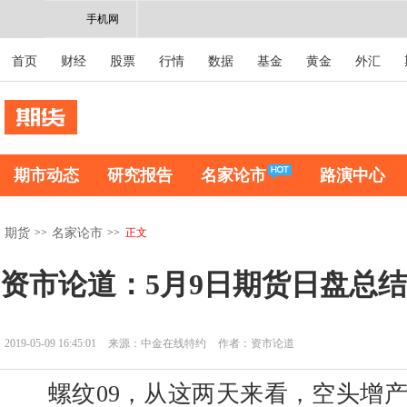
手机网
首页
财经
股票
行情
数据
基金
黄金
外汇
期市动态
研究报告
名家论市
路演中心
>>
>>
正文
期货
名家论市
资市论道：5月9日期货日盘总结
2019-05-09 16:45:01
来源：中金在线特约
作者：资市论道
螺纹09，从这两天来看，空头增产