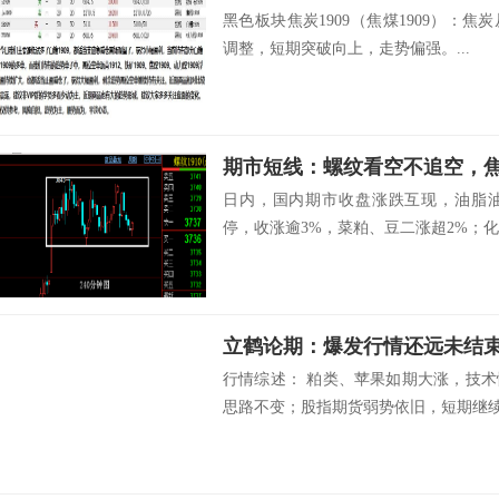
黑色板块焦炭1909（焦煤1909）：
调整，短期突破向上，走势偏强。...
期市短线：螺纹看空不追空，
日内，国内期市收盘涨跌互现，油脂
停，收涨逾3%，菜粕、豆二涨超2%；化工
行情综述： 粕类、苹果如期大涨，技
思路不变；股指期货弱势依旧，短期继续.