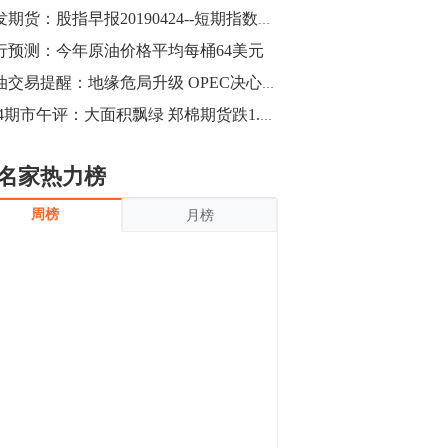
沪银上涨11.90%；历史经验表明，黄金确
广发期货：股指早报20190424--短期指数或胶着
立涨势，白银将开启补涨，且涨幅超过黄
金，金银比有望高位回归。
行预测：今年原油价格平均每桶64美元
13:55
豆二期货主力合约涨停，涨幅达3.98%，报
原油交易提醒：地缘危局升级 OPEC决心动摇？EIA数据左右油价
3213元/吨。 国信期货指出，上周五
4.24期市午评：大面积飘绿 郑棉期货跌1.42%
CBOT大豆期货市场上涨，11月期约收高
3.25美分，报收868.50美分/蒲式耳。受此
影响，夜盘连粕高位窄幅震荡，建议短线
13:54
名家热力榜
操作为主。 ...
8月5日消息，内外盘贵金属强劲走升，沪
周榜
月榜
金主力合约涨停，涨幅3.99%，报334.00
元/克；沪银亦是大幅拉升；纽约金主力上
破1450美元/盎司。 国投安信期货指
出，在全球经济贸易形势下，首先一方
13:33
面，即使美联储...
【行情】郑棉期货主力合约跌停，跌幅达
4%，报12225元/吨。
11:30
【早盘收评】国内商品期货早盘收盘涨跌
不一，避险情绪激发，贵金属期货上涨明