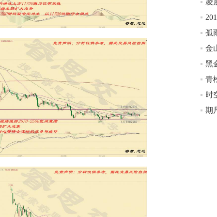
凌
20
孤
金
时空
期