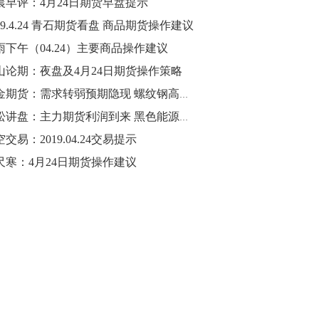
晨早评：4月24日期货早盘提示
19.4.24 青石期货看盘 商品期货操作建议
10:43
【行情】油脂油料期货表现抢眼，豆二期
雨下午（04.24）主要商品操作建议
货主力合约涨幅扩大至3.5%，豆油涨
山论期：夜盘及4月24日期货操作策略
2.5%，棕榈油涨近2%，菜粕涨1.54%。
黑金期货：需求转弱预期隐现 螺纹钢高位承压洗盘
10:17
青松讲盘：主力期货利润到来 黑色能源逐渐启动
【研报精选】国内期货机构对8月5日的原
交易：2019.04.24交易提示
油期货走势预测
尺寒：4月24日期货操作建议
10:16
【发改委：钢铁行业2019年1-6月运行情
况】一、粗钢产量持续增长。二、钢材价
格波动回升。三、企业效益同比大幅下
降。四、钢材出口小幅下降，铁矿石进口
价格持续上升。
09:55
【行情】国债期货直线拉升，10年期主力
合约涨逾0.1%，盘中最高报98.865，创
2016年12月以来新高。