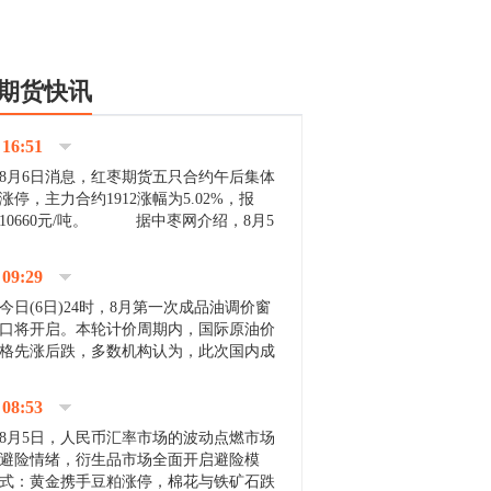
期货快讯
16:51
8月6日消息，红枣期货五只合约午后集体
涨停，主力合约1912涨幅为5.02%，报
10660元/吨。 据中枣网介绍，8月5
日沧州市场下雨天气影响，市场出摊商户
不多，看护客商也零星，成交量有限。卖
09:29
家好货依旧惜售挺...
今日(6日)24时，8月第一次成品油调价窗
口将开启。本轮计价周期内，国际原油价
格先涨后跌，多数机构认为，此次国内成
品油价压线下调与搁浅均有可能。 [center]
[img]http://images.cnfol.com/file/201908/gasoline_201...
08:53
8月5日，人民币汇率市场的波动点燃市场
避险情绪，衍生品市场全面开启避险模
式：黄金携手豆粕涨停，棉花与铁矿石跌