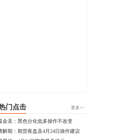
显，沪金主力合约封涨停，沪银涨逾4%。
油脂油料期货飘红，豆二涨停，菜粕、豆
油、豆粕、棕榈油涨幅居前。有色板块
11:15
中，沪镍涨3.42%。跌幅榜单中，铁矿表现
【行情】豆二期货主力合约涨停，涨幅达
疲弱，大跌近4%，棉花、甲醇、EG、棉
3.98%，报3213元/吨。
纱跌幅居前。
11:15
【行情】贵金属期货继续上涨，沪金期货
主力合约涨3.84%，沪银涨3%。
10:44
【行情】沪镍期货主力合约短线上涨，涨
幅扩大至4.4%。
热门点击
更多>>
10:43
孤金圣：黑色分化低多操作不改变
【行情】芝加哥11月大豆期货跌0.4%，12
鹰解期：期货夜盘及4月24日操作建议​
月玉米期货跌1%。