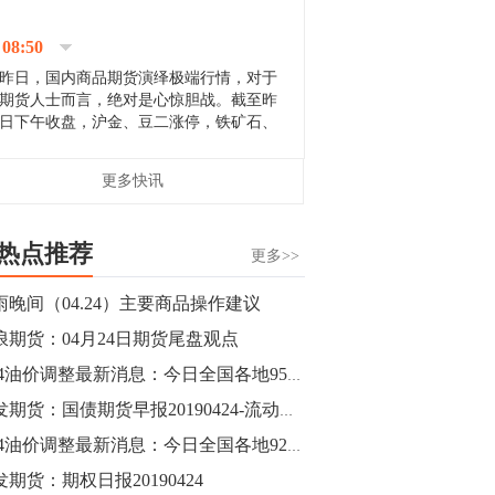
停；三大期指纷纷下跌；国债期货全线走
升。 分析人士指出，从大宗商品市
08:50
场来看，汇率波动...
昨日，国内商品期货演绎极端行情，对于
期货人士而言，绝对是心惊胆战。截至昨
日下午收盘，沪金、豆二涨停，铁矿石、
郑棉跌停，白银、镍涨幅超过3%，沥青、
甲醇和棉花跌幅超过3%。 [center]
14:35
更多快讯
[imgnobrwh] src=...
【行情】沥青期货主力1912合约价格继续
下跌，跌幅超过4%。
热点推荐
更多>>
14:23
雨晚间（04.24）主要商品操作建议
【行情】大连铁矿石期货主力合约跌停，
浪期货：04月24日期货尾盘观点
跌幅达6%，报689.5元/吨，刷新近两个月
低位。
4.24油价调整最新消息：今日全国各地95号汽油价格查询一览
广发期货：国债期货早报20190424-流动性压力最大时点已过，期债震荡
14:20
4.24油价调整最新消息：今日全国各地92号汽油价格查询一览
方正有色研究团队：高度重视贵金属的阶
段性机会。自年初以来沪金上涨16.93%，
发期货：期权日报20190424