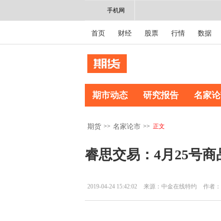
手机网
首页
财经
股票
行情
数据
期市动态
研究报告
名家论
>>
>>
正文
期货
名家论市
睿思交易：4月25号
2019-04-24 15:42:02
来源：中金在线特约
作者：