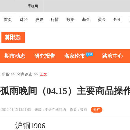
手机网
首页
财经
股票
行情
数据
基金
黄金
外汇
期市动态
研究报告
名家论市
路演中心
>>
>>
正文
期货
名家论市
孤雨晚间（04.15）主要商品操
2019-04-15 15:11:03
来源：中金在线特约
作者：孤雨
专栏
沪铜1906