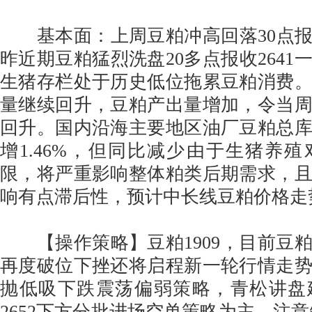
基本面：上周豆粕冲高回落30点报收
昨近期豆粕猛烈洗盘20多点报收2641
生猪存栏处于历史低位拖累豆粕消费
量继续回升，豆粕产出量增加，令当
回升。国内沿海主要地区油厂豆粕总库
增1.46%，但同比减少由于生猪养
限，将严重影响整体粕类后期需求，
响有点滞后性，预计中长线豆粕价格走
【操作策略】豆粕1909，目前豆
再度破位下挫还将启程新一轮行情走
抛低吸下跌震荡偏弱策略，青松讲盘
2652下方分批进场空单策略为主，注意短线