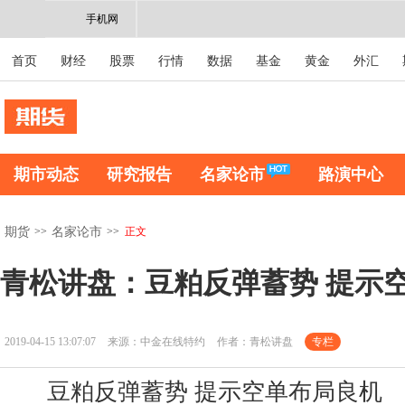
手机网
首页
财经
股票
行情
数据
基金
黄金
外汇
期市动态
研究报告
名家论市
路演中心
>>
>>
正文
期货
名家论市
青松讲盘：豆粕反弹蓄势 提示
2019-04-15 13:07:07
来源：中金在线特约
作者：青松讲盘
专栏
豆粕反弹蓄势 提示空单布局良机