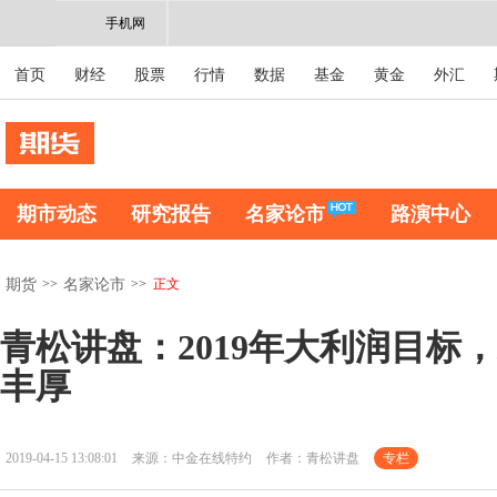
手机网
首页
财经
股票
行情
数据
基金
黄金
外汇
期市动态
研究报告
名家论市
路演中心
>>
>>
正文
期货
名家论市
青松讲盘：2019年大利润目标
丰厚​
2019-04-15 13:08:01
来源：中金在线特约
作者：青松讲盘
专栏