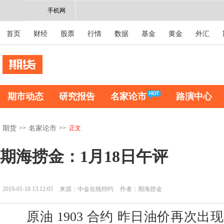
手机网
首页
财经
股票
行情
数据
基金
黄金
外汇
期市动态
研究报告
名家论市
路演中心
>>
>>
正文
期货
名家论市
期海捞金：1月18日午评
2019-01-18 13:12:05
来源：中金在线特约
作者：期海捞金
原油 1903 合约 昨日油价再次出