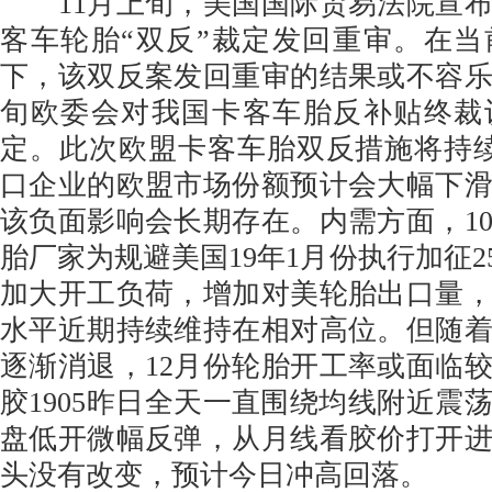
11月上旬，美国国际贸易法院宣布
客车轮胎“双反”裁定发回重审。在
下，该双反案发回重审的结果或不容乐
旬欧委会对我国卡客车胎反补贴终裁
定。此次欧盟卡客车胎双反措施将持
口企业的欧盟市场份额预计会大幅下
该负面影响会长期存在。内需方面，1
胎厂家为规避美国19年1月份执行加征2
加大开工负荷，增加对美轮胎出口量
水平近期持续维持在相对高位。但随
逐渐消退，12月份轮胎开工率或面临
胶1905昨日全天一直围绕均线附近震
盘低开微幅反弹，从月线看胶价打开
头没有改变，预计今日冲高回落。