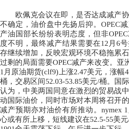
欧佩克会议在即，是否达成减产协
不确定，油价盘中先扬后抑。OPEC
产油国部长纷纷表明态度，但非OPE
度不明，最终减产结果需要在12月6
存继续增加，反映宏观环境不稳拖累
过剩的局面需要OPEC减产来改变。亚洲
1月原油期货(clf9)上涨2.47美元，涨幅4.
桶，交易区间52.03-53.85美元/桶
认为，中美两国同意在激烈的贸易战
动国际油价，同时市场对本周将召开
减产预期亦对油价有所推动。nymex 
心或有所上移，短线建议在52.5-55美
1901全天震荡下行，午后进一步下行