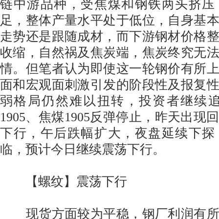
链中游品种，受焦煤和钢铁两头挤压
足，整体产量水平处于低位，自身基
走势还是跟随成材，而下游钢材价格
收缩，自然祸及焦炭端，焦炭终究无
情。但笔者认为即使这一轮钢价有所
面和宏观面刺激引发的阶段性及报复
弱格局仍然难以扭转，投资者继续追
1905、焦煤1905反弹停止，昨天出
下行，午后跌幅扩大，夜盘延续下探
临，预计今日继续震荡下行。
【螺纹】震荡下行
现货方面较为平稳，钢厂利润有所