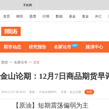
手机网
首页
财经
股票
行情
数据
基金
黄金
外汇
期市动态
研究报告
名家论市
路演中心
>>
>>
正文
期货
名家论市
金山论期：12月7日商品期货早
2018-12-07 08:38:03
来源：
中金在线特约
作者：金山论期
专栏
【原油】短期震荡偏弱为主