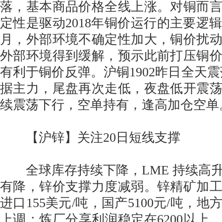
落，基本商品价格全线上涨。对铜而
定性是驱动2018年铜价运行的主要逻辑
月，外部环境不确定性加大，铜价扰
外部环境得到缓解，预示此前打压铜
有利于铜价反弹。沪铜1902昨日全天震
据主力，尾盘再次走低，夜盘低开震
续震荡下行，空单持有，逢高加仓空单
【沪锌】关注20日短线支撑
全球库存持续下降，LME 持续高
有降，锌价支撑力度减弱。锌精矿加工
进口155美元/吨，国产5100元/吨，
上调；炼厂分享利润稳定在6200以上