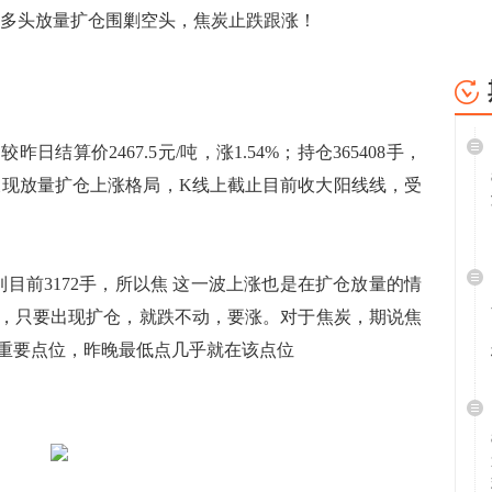
钢多头放量扩仓围剿空头，焦炭止跌跟涨！
日结算价2467.5元/吨，涨1.54%；持仓365408手，
整体呈现放量扩仓上涨格局，K线上截止目前收大阳线线，受
前3172手，所以焦 这一波上涨也是在扩仓放量的情
，只要出现扩仓，就跌不动，要涨。对于焦炭，期说焦
线重要点位，昨晚最低点几乎就在该点位