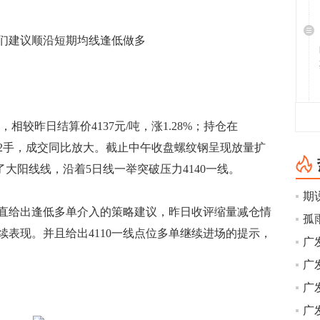
建议顺沿短期均线逢低做多
相较昨日结算价4137元/吨，涨1.28%；持仓在
2102手，成交同比放大。截止中午收盘螺纹钢呈现放量扩
大阳线线，沿着5日线一举突破压力4140一线。
给出逢低多单介入的策略建议，昨日收评缩量减仓情
孤
表现。并且给出4110一线点位多单继续进场的提示，
广
广