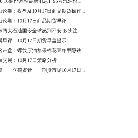
【10.16油价调整最新消息】95号汽油价格多少钱一升？今日国内油价查询
10:43
金山论期：夜盘及10月17日商品期货操作策略
【行情】油脂油料期货表现抢眼，豆二期
山论期：10月17日商品期货早评
货主力合约涨幅扩大至3.5%，豆油涨
中东两大石油国令全球感到不安 多头注意：技术指标暗示油价上调有风险!
2.5%，棕榈油涨近2%，菜粕涨1.54%。
晨早评：10月17日期货早盘提示
10:17
青松讲盘：螺纹原油苹果棉花豆粕甲醇铁矿石等10月17日操作建议
【研报精选】国内期货机构对8月5日的原
血交易：10月17日策略分析
油期货走势预测
投稿 立鹤资管 期货市场10月17日操作良机——行情转折点来临！
10:16
【发改委：钢铁行业2019年1-6月运行情
况】一、粗钢产量持续增长。二、钢材价
格波动回升。三、企业效益同比大幅下
降。四、钢材出口小幅下降，铁矿石进口
价格持续上升。
09:55
【行情】国债期货直线拉升，10年期主力
合约涨逾0.1%，盘中最高报98.865，创
2016年12月以来新高。