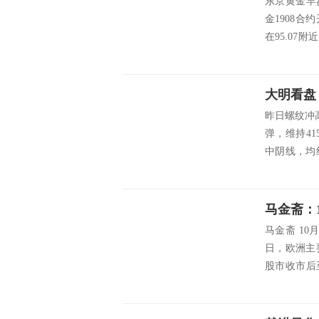
东京黄金早盘
金1908合
在95.07
挺的背景下
场，本没...
大明看盘
昨日螺纹冲
弹，维持4
中阴线，均
突破。 夜
压力位在4135
马金斋 1
日，欧洲主
股市收市后
指数平淡，
大利好。 上