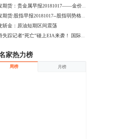
沪银上涨11.90%；历史经验表明，黄金确
广发期货：贵金属早报20181017——金价延续高位震荡
立涨势，白银将开启补涨，且涨幅超过黄
金，金银比有望高位回归。
13:55
广发期货:股指早报20181017--股指弱势格局难改
豆二期货主力合约涨停，涨幅达3.98%，报
龙斩金：原油短期区间震荡
3213元/吨。 国信期货指出，上周五
沙特失踪记者“死亡”碰上EIA来袭！ 国际油价涨势能否继续？
CBOT大豆期货市场上涨，11月期约收高
3.25美分，报收868.50美分/蒲式耳。受此
影响，夜盘连粕高位窄幅震荡，建议短线
13:54
名家热力榜
操作为主。 ...
8月5日消息，内外盘贵金属强劲走升，沪
周榜
月榜
金主力合约涨停，涨幅3.99%，报334.00
元/克；沪银亦是大幅拉升；纽约金主力上
破1450美元/盎司。 国投安信期货指
出，在全球经济贸易形势下，首先一方
13:33
面，即使美联储...
【行情】郑棉期货主力合约跌停，跌幅达
4%，报12225元/吨。
11:30
【早盘收评】国内商品期货早盘收盘涨跌
不一，避险情绪激发，贵金属期货上涨明