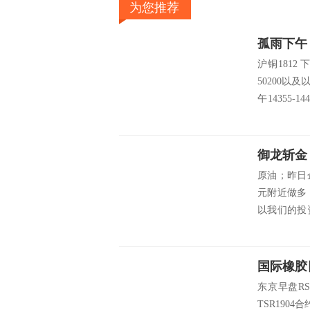
为您推荐
孤雨下午
沪铜1812 
50200以及
午14355-
下止盈 如果下
御龙斩金
原油；昨日
元附近做多
以我们的投
接近一周时间
的幅度还算可
国际橡胶
东京早盘RS
TSR190