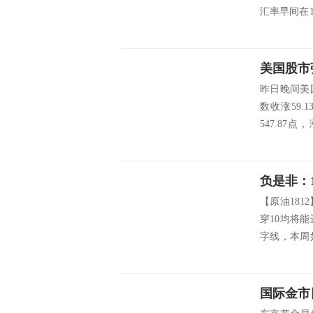
汇率早间在1
胶市场整体
盘...
美国股市
昨日晚间美
数收涨59.
547.87点
点，涨幅2.
负是非：
【原油181
穿10均将
字线，本周
以逢高做空
线做空，短线
国际金市