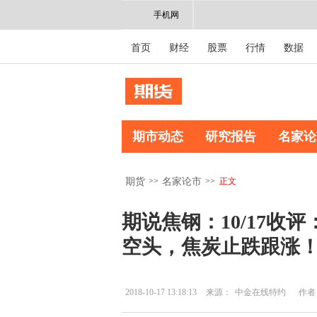
手机网
首页
财经
股票
行情
数据
期市动态
研究报告
名家论
>>
>>
正文
期货
名家论市
期说焦钢：10/17收
空头，焦炭止跌跟涨
2018-10-17 13:18:13
来源：
中金在线特约
作者