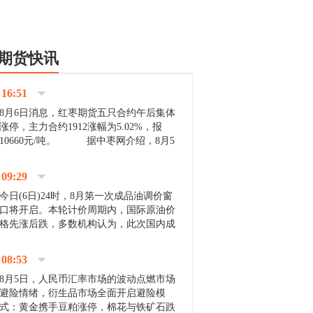
期货快讯
16:51
8月6日消息，红枣期货五只合约午后集体
涨停，主力合约1912涨幅为5.02%，报
10660元/吨。 据中枣网介绍，8月5
日沧州市场下雨天气影响，市场出摊商户
不多，看护客商也零星，成交量有限。卖
09:29
家好货依旧惜售挺...
今日(6日)24时，8月第一次成品油调价窗
口将开启。本轮计价周期内，国际原油价
格先涨后跌，多数机构认为，此次国内成
品油价压线下调与搁浅均有可能。 [center]
[img]http://images.cnfol.com/file/201908/gasoline_201...
08:53
8月5日，人民币汇率市场的波动点燃市场
避险情绪，衍生品市场全面开启避险模
式：黄金携手豆粕涨停，棉花与铁矿石跌