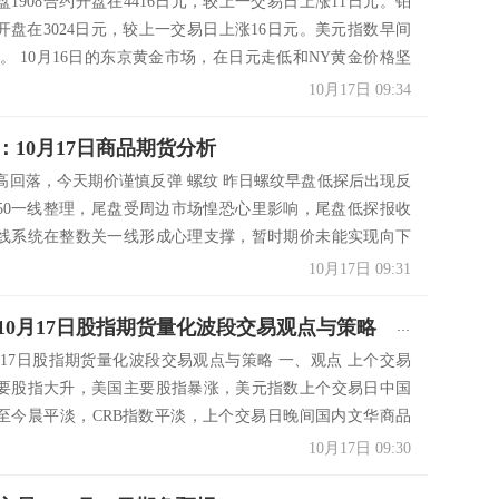
1908合约开盘在4416日元，较上一交易日上涨11日元。铂
约开盘在3024日元，较上一交易日上涨16日元。美元指数早间
附近。 10月16日的东京黄金市场，在日元走低和NY黄金价格坚
，一句突破了4400日元一线的心理节点。 纵观昨天的金融市
10月17日 09:34
：10月17日商品期货分析
高回落，今天期价谨慎反弹 螺纹 昨日螺纹早盘低探后出现反
150一线整理，尾盘受周边市场惶恐心里影响，尾盘低探报收
线系统在整数关一线形成心理支撑，暂时期价未能实现向下
间盘报收十字星整理形态，预计今天期价还将谨慎反弹，短时
10月17日 09:31
...
马金斋：10月17日股指期货量化波段交易观点与策略
0月17日股指期货量化波段交易观点与策略 一、观点 上个交易
要股指大升，美国主要股指暴涨，美元指数上个交易日中国
至今晨平淡，CRB指数平淡，上个交易日晚间国内文华商品
今天早盘亚太主要股指大升。外围市场对今天国内市场影响
10月17日 09:30
个交易日，沪...