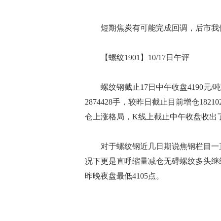
短期焦炭有可能完成回调，后市我们
【螺纹1901】10/17日午评
螺纹钢截止17日中午收盘4190元/吨，
2874428手，较昨日截止目前增仓18
仓上涨格局，K线上截止中午收盘收出了
对于螺纹钢近几日期说焦钢栏目一直
况下更是直呼缩量减仓无碍螺纹多头继续
昨晚夜盘最低4105点。