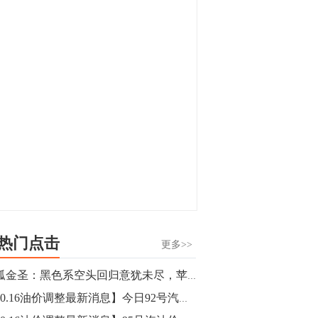
显，沪金主力合约封涨停，沪银涨逾4%。
油脂油料期货飘红，豆二涨停，菜粕、豆
油、豆粕、棕榈油涨幅居前。有色板块
11:15
中，沪镍涨3.42%。跌幅榜单中，铁矿表现
【行情】豆二期货主力合约涨停，涨幅达
疲弱，大跌近4%，棉花、甲醇、EG、棉
3.98%，报3213元/吨。
纱跌幅居前。
11:15
【行情】贵金属期货继续上涨，沪金期货
主力合约涨3.84%，沪银涨3%。
10:44
【行情】沪镍期货主力合约短线上涨，涨
幅扩大至4.4%。
热门点击
更多>>
10:43
独孤金圣：黑色系空头回归意犹未尽，苹果再刷新低未到终点
【行情】芝加哥11月大豆期货跌0.4%，12
【10.16油价调整最新消息】今日92号汽油价格多少钱一升？
月玉米期货跌1%。