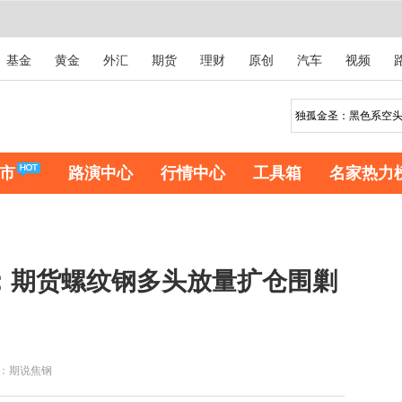
基金
黄金
外汇
期货
理财
原创
汽车
视频
市
路演中心
行情中心
工具箱
名家热力
评：期货螺纹钢多头放量扩仓围剿
！
：期说焦钢