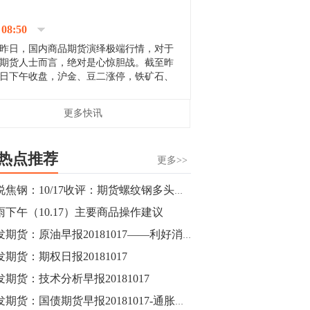
停；三大期指纷纷下跌；国债期货全线走
升。 分析人士指出，从大宗商品市
08:50
场来看，汇率波动...
昨日，国内商品期货演绎极端行情，对于
期货人士而言，绝对是心惊胆战。截至昨
日下午收盘，沪金、豆二涨停，铁矿石、
郑棉跌停，白银、镍涨幅超过3%，沥青、
甲醇和棉花跌幅超过3%。 [center]
14:35
更多快讯
[imgnobrwh] src=...
【行情】沥青期货主力1912合约价格继续
下跌，跌幅超过4%。
热点推荐
更多>>
14:23
期说焦钢：10/17收评：期货螺纹钢多头放量扩仓围剿空头，焦炭止跌跟涨！
【行情】大连铁矿石期货主力合约跌停，
雨下午（10.17）主要商品操作建议
跌幅达6%，报689.5元/吨，刷新近两个月
低位。
广发期货：原油早报20181017——利好消息刺激油价上涨
发期货：期权日报20181017
14:20
发期货：技术分析早报20181017
方正有色研究团队：高度重视贵金属的阶
段性机会。自年初以来沪金上涨16.93%，
广发期货：国债期货早报20181017-通胀符合预期，期债持续震荡