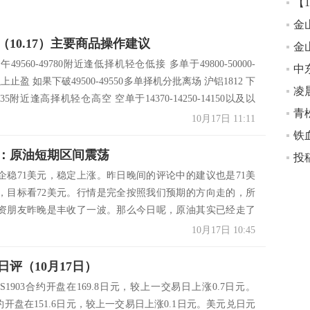
（10.17）主要商品操作建议
金
下午49560-49780附近逢低择机轻仓低接 多单于49800-50000-
以上止盈 如果下破49500-49550多单择机分批离场 沪铝1812 下
凌
14435附近逢高择机轻仓高空 空单于14370-14250-14150以及以
...
10月17日 11:11
铁
：原油短期区间震荡
企稳71美元，稳定上涨。昨日晚间的评论中的建议也是71美
，目标看72美元。行情是完全按照我们预期的方向走的，所
资朋友昨晚是丰收了一波。那么今日呢，原油其实已经走了
的震荡，震荡区间70.50-72.50美元，两美金的区间，震荡
10月17日 10:45
以，如果把握好做单...
日评（10月17日）
S1903合约开盘在169.8日元，较上一交易日上涨0.7日元。
4合约开盘在151.6日元，较上一交易日上涨0.1日元。美元兑日元