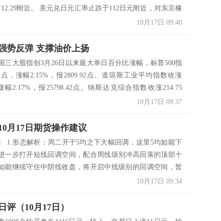
12.29附近。 美元兑日元汇率止跌于112日元附近，对东京橡
形成一定支撑。上海市场昨天白天基本维持在12200元附近横
10月17日 09:40
强势反弹 支撑油价上扬
国三大股指创3月26日以来最大单日百分比涨幅，标普500指
13点，涨幅2.15%，报2809.92点。道琼斯工业平均指数收涨
，涨幅2.17%，报25798.42点。纳斯达克综合指数收涨214.75
89%，报7645.49点。美国股市强势反弹，为油价提供...
10月17日 09:37
10月17日期货操作建议
2】 1.形态解析：周二开于5均之下大幅回调，这里5均如能下
能进一步打开短线回调空间，配合周线级别冲高回落的顶部十
如能继续守住中阴线收盘，将开启中线级别的回调空间，暂
思路为主。 2.操作策略：待期价反弹或日线5均跟随可背靠该
10月17日 09:34
支撑540；本周如...
日评（10月17日）