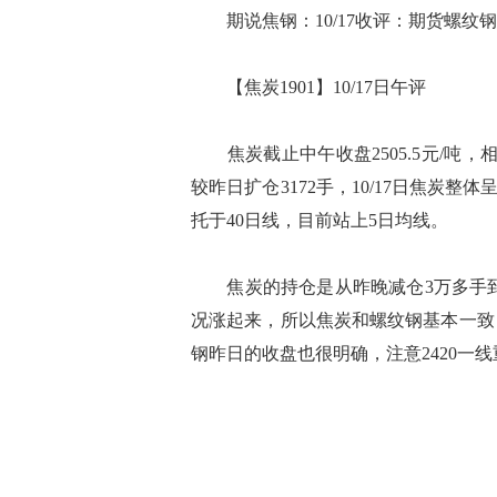
期说焦钢：10/17收评：期货螺纹
【焦炭1901】10/17日午评
焦炭截止中午收盘2505.5元/吨，相较昨
较昨日扩仓3172手，10/17日焦炭
托于40日线，目前站上5日均线。
焦炭的持仓是从昨晚减仓3万多手到目
况涨起来，所以焦炭和螺纹钢基本一致
钢昨日的收盘也很明确，注意2420一