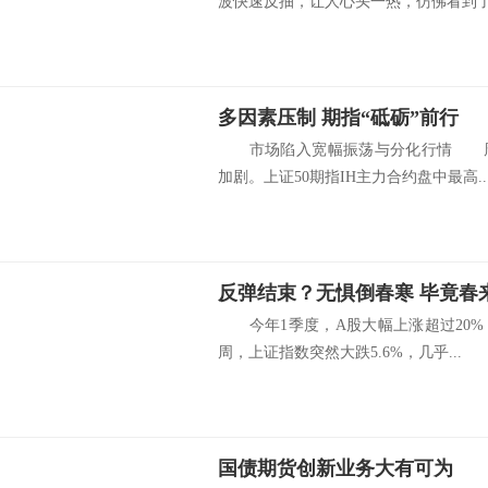
波快速反抽，让人心头一热，仿佛看到了希
多因素压制 期指“砥砺”前行
市场陷入宽幅振荡与分化行情 周
加剧。上证50期指IH主力合约盘中最高..
反弹结束？无惧倒春寒 毕竟春
今年1季度，A股大幅上涨超过20%
周，上证指数突然大跌5.6%，几乎...
国债期货创新业务大有可为