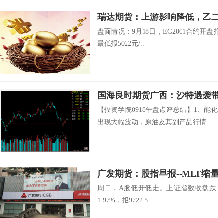
瑞达期货：上游影响降低，乙
盘面情况：9月18日，EG2001合约开盘报
最低报5022元/...
【投资学院0918午盘点评总结】1、
出现大幅波动，原油及其副产品行情...
周二，A股低开低走。上证指数收盘跌1.7
1.97%，报9722.8...