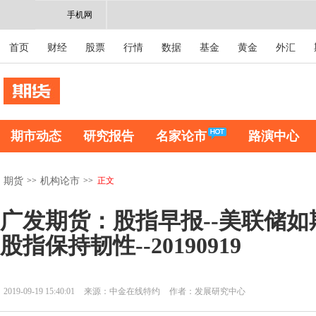
手机网
首页
财经
股票
行情
数据
基金
黄金
外汇
期市动态
研究报告
名家论市
路演中心
>>
>>
正文
期货
机构论市
广发期货：股指早报--美联储
股指保持韧性--20190919
2019-09-19 15:40:01
来源：中金在线特约
作者：发展研究中心