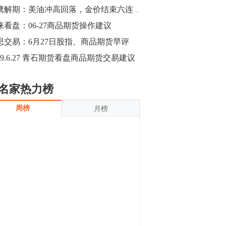
沪银上涨11.90%；历史经验表明，黄金确
猎鹰解期：美油冲高回落，金价结束六连涨；PTA延续强势，铁矿王者归来
立涨势，白银将开启补涨，且涨幅超过黄
金，金银比有望高位回归。
涞看盘：06-27商品期货操作建议
13:55
豆二期货主力合约涨停，涨幅达3.98%，报
思交易：6月27日股指、商品期货早评
3213元/吨。 国信期货指出，上周五
019.6.27 青石期货看盘商品期货交易建议
CBOT大豆期货市场上涨，11月期约收高
3.25美分，报收868.50美分/蒲式耳。受此
影响，夜盘连粕高位窄幅震荡，建议短线
13:54
名家热力榜
操作为主。 ...
8月5日消息，内外盘贵金属强劲走升，沪
周榜
月榜
金主力合约涨停，涨幅3.99%，报334.00
元/克；沪银亦是大幅拉升；纽约金主力上
破1450美元/盎司。 国投安信期货指
出，在全球经济贸易形势下，首先一方
13:33
面，即使美联储...
【行情】郑棉期货主力合约跌停，跌幅达
4%，报12225元/吨。
11:30
【早盘收评】国内商品期货早盘收盘涨跌
不一，避险情绪激发，贵金属期货上涨明