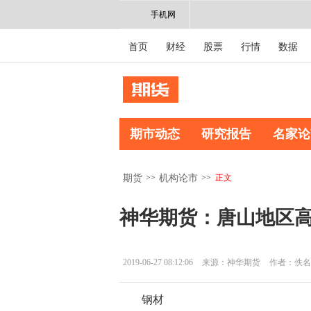
手机网
首页
财经
股票
行情
数据
期市动态
研究报告
名家论
>>
>>
正文
期货
机构论市
神华期货：唐山地区
2019-06-27 08:12:06
来源：神华期货
作者：佚名
钢材