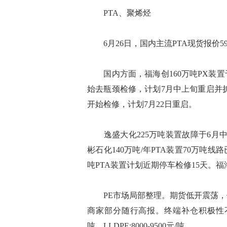
PTA、聚烯烃
6月26日，国内主流PTA现货报价59
国内方面，福海创160万吨PX装置于
始去瓶颈检修，计划7月中上旬重启并扩能至
开始检修，计划7月22日重启。
逸盛大化225万吨装置故障于6月中
彬石化140万吨/年PTA装置70万吨线
吨PTA装置计划近期停车检修15天。福海
PE市场局部整理。期货低开震荡，
商家部分随行高报。终端补仓积极性不高，
吨，LLDPE:8000-9500元/吨。