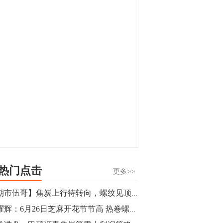
显，沪金主力合约封涨停，沪银涨逾4%。
油脂油料期货飘红，豆二涨停，菜粕、豆
油、豆粕、棕榈油涨幅居前。有色板块
11:15
中，沪镍涨3.42%。跌幅榜单中，铁矿表现
【行情】豆二期货主力合约涨停，涨幅达
疲弱，大跌近4%，棉花、甲醇、EG、棉
3.98%，报3213元/吨。
纱跌幅居前。
11:15
【行情】贵金属期货继续上涨，沪金期货
主力合约涨3.84%，沪银涨3%。
10:44
【行情】沪镍期货主力合约短线上涨，涨
幅扩大至4.4%。
热门点击
更多>>
10:43
【期市伍哥】焦炭上行待转向，螺纹见顶需注意
【行情】芝加哥11月大豆期货跌0.4%，12
金耀辉：6月26日芝麻开花节节高 热卷螺纹逢低多
月玉米期货跌1%。