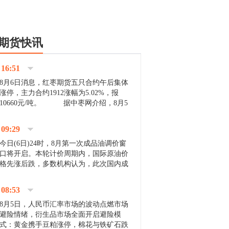
期货快讯
16:51
8月6日消息，红枣期货五只合约午后集体
涨停，主力合约1912涨幅为5.02%，报
10660元/吨。 据中枣网介绍，8月5
日沧州市场下雨天气影响，市场出摊商户
不多，看护客商也零星，成交量有限。卖
09:29
家好货依旧惜售挺...
今日(6日)24时，8月第一次成品油调价窗
口将开启。本轮计价周期内，国际原油价
格先涨后跌，多数机构认为，此次国内成
品油价压线下调与搁浅均有可能。 [center]
[img]http://images.cnfol.com/file/201908/gasoline_201...
08:53
8月5日，人民币汇率市场的波动点燃市场
避险情绪，衍生品市场全面开启避险模
式：黄金携手豆粕涨停，棉花与铁矿石跌