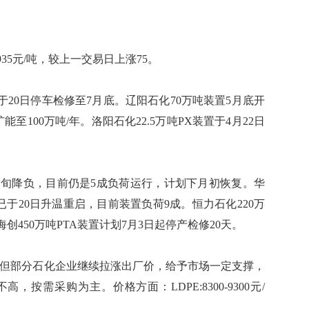
35元/吨，较上一交易日上涨75。
20日停车检修至7月底。辽阳石化70万吨装置5月底开
100万吨/年。洛阳石化22.5万吨PX装置于4月22日
旬降负，目前仍是5成负荷运行，计划下月初恢复。华
路已于20日升温重启，目前装置负荷9成。恒力石化220万
创450万吨PTA装置计划7月3日起停产检修20天。
但部分石化企业继续拉涨出厂价，给予市场一定支撑，
按需采购为主。价格方面：LDPE:8300-9300元/