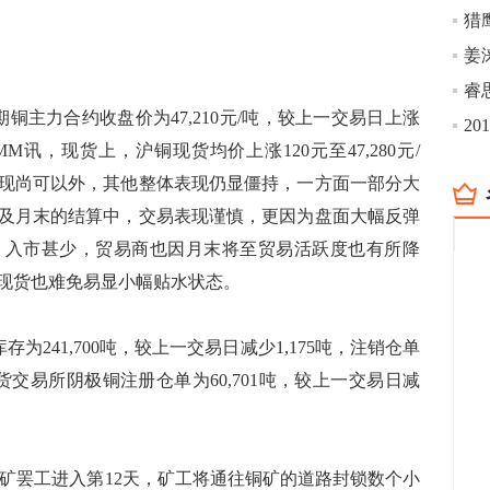
姜
睿
主力合约收盘价为47,210元/吨，较上一交易日上涨
2
；SMM讯，现货上，沪铜现货均价上涨120元至47,280元/
现尚可以外，其他整体表现仍显僵持，一方面一部分大
及月末的结算中，交易表现谨慎，更因为盘面大幅反弹
，入市甚少，贸易商也因月末将至贸易活跃度也有所降
现货也难免易显小幅贴水状态。
241,700吨，较上一交易日减少1,175吨，注销仓单
货交易所阴极铜注册仓单为60,701吨，较上一交易日减
ta铜矿罢工进入第12天，矿工将通往铜矿的道路封锁数个小