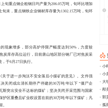
上旬重点钢企粗钢日均产量为206.05万吨，旬环比增加
年6月上旬末，重点钢铁企业钢材库存量为1302.15万吨，旬环
的现象增多，部分高炉停限产幅度达到50%，力度较
焦炭库存高位运行，目前唐山地区部分钢厂已对焦炭采
吨，于6月27日执行。
小
《关于进一步淘汰不安全落后小煤矿的意见》。文件强
大
决关闭或出清长期停产停建的30万吨/年以下 “僵尸企
邴
煤与瓦斯突出安全不达标的煤矿；坚决关闭开采范围与国家
保护区重叠且矿业权设置在前的30万吨/年以下煤矿；凡
孤
留。