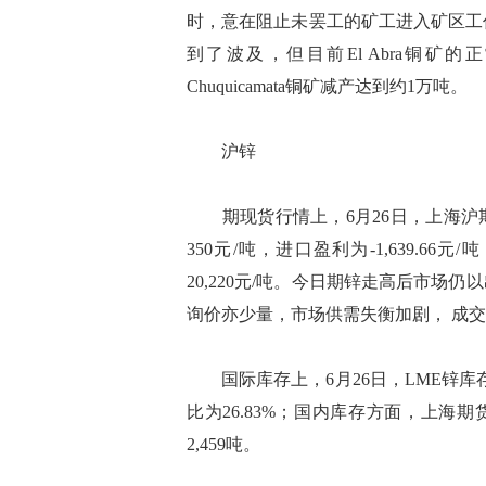
时，意在阻止未罢工的矿工进入矿区工作
到了波及，但目前El Abra铜
Chuquicamata铜矿减产达到约1万吨。
沪锌
期现货行情上，6月26日，上海沪期锌
350元/吨，进口盈利为-1,639.6
20,220元/吨。今日期锌走高后市
询价亦少量，市场供需失衡加剧， 成
国际库存上，6月26日，LME锌库存为1
比为26.83%；国内库存方面，上海期
2,459吨。