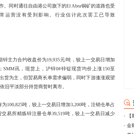
。同时通往自由港公司旗下的El Abra铜矿的道路也受
矿的正常运营没有受到影响。行业估计此次罢工已导致
主力合约收盘价为19,935元/吨，较上一交易日增加
6元/吨；SMM讯，现货上，沪锌0#锌锭现货均价上涨150至
场仍以出货为主，但贸易商长单需求偏弱，同时下游逢涨观望
交依旧平淡部分持货商暂时离市。
00,825吨，较上一交易日增加3,200吨，注销仓单占
货交易所精炼锌注册仓单39,519吨，较上一交易日减少