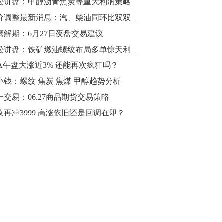
松讲盘：甲醇沥青焦炭等重大利润策略
10:43
油价调整最新消息：汽、柴油同环比双双下跌 请看全国油价下跌多少？
【行情】油脂油料期货表现抢眼，豆二期
鹰解期：6月27日夜盘交易建议
货主力合约涨幅扩大至3.5%，豆油涨
青松讲盘：铁矿燃油螺纹布局多单惊天利润
2.5%，棕榈油涨近2%，菜粕涨1.54%。
TA午盘大涨近3% 还能再次疯狂吗？
10:17
小钱：螺纹 焦炭 焦煤 甲醇趋势分析
【研报精选】国内期货机构对8月5日的原
一交易：06.27商品期货交易策略
油期货走势预测
纹再冲3999 高涨依旧还是回调在即？
10:16
【发改委：钢铁行业2019年1-6月运行情
况】一、粗钢产量持续增长。二、钢材价
格波动回升。三、企业效益同比大幅下
降。四、钢材出口小幅下降，铁矿石进口
价格持续上升。
09:55
【行情】国债期货直线拉升，10年期主力
合约涨逾0.1%，盘中最高报98.865，创
2016年12月以来新高。