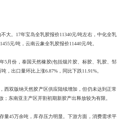
大。17年宝岛全乳胶报价11340元/吨左右，中化全乳
1455元/吨，云南云象全乳胶报价11440元/吨。
年5月份，泰国天然橡胶(包括烟片胶、标胶、乳胶、邹
吨，出口量环比上涨6.87%，同比下跌11.91%。
西双版纳天然胶产区供应陆续增加，但仍未达到正常
放；东南亚主产区开割初期新胶产出释放较为有限。
量45万余吨，库存压力明显。下游方面，消费需求平