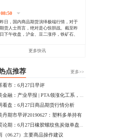
停；三大期指纷纷下跌；国债期货全线走
升。 分析人士指出，从大宗商品市
08:50
场来看，汇率波动...
昨日，国内商品期货演绎极端行情，对于
期货人士而言，绝对是心惊胆战。截至昨
日下午收盘，沪金、豆二涨停，铁矿石、
郑棉跌停，白银、镍涨幅超过3%，沥青、
甲醇和棉花跌幅超过3%。 [center]
14:35
更多快讯
[imgnobrwh] src=...
【行情】沥青期货主力1912合约价格继续
下跌，跌幅超过4%。
热点推荐
更多>>
14:23
晖看市：6月27日早评
【行情】大连铁矿石期货主力合约跌停，
小美金融：产业早报 | PTA领涨化工系，今日期市走势如何
跌幅达6%，报689.5元/吨，刷新近两个月
低位。
明看盘：6月27日商品期货行情分析
美丹期市早评20190627：塑料多单持有
14:20
郭昊论期：6月27日橡胶螺纹焦炭做单盘前观点
方正有色研究团队：高度重视贵金属的阶
段性机会。自年初以来沪金上涨16.93%，
雨（06.27）主要商品操作建议