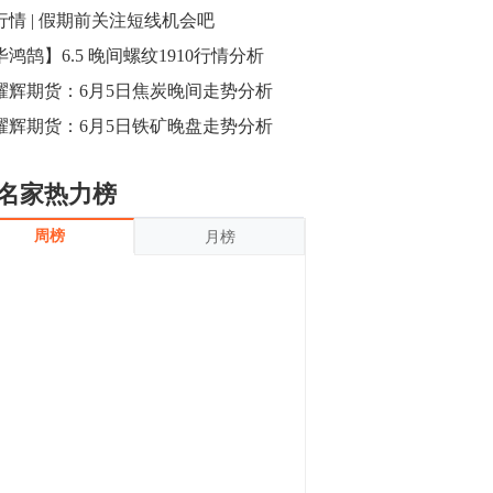
沪银上涨11.90%；历史经验表明，黄金确
行情 | 假期前关注短线机会吧
立涨势，白银将开启补涨，且涨幅超过黄
金，金银比有望高位回归。
毕鸿鹄】6.5 晚间螺纹1910行情分析
13:55
豆二期货主力合约涨停，涨幅达3.98%，报
耀辉期货：6月5日焦炭晚间走势分析
3213元/吨。 国信期货指出，上周五
耀辉期货：6月5日铁矿晚盘走势分析
CBOT大豆期货市场上涨，11月期约收高
3.25美分，报收868.50美分/蒲式耳。受此
影响，夜盘连粕高位窄幅震荡，建议短线
13:54
名家热力榜
操作为主。 ...
8月5日消息，内外盘贵金属强劲走升，沪
周榜
月榜
金主力合约涨停，涨幅3.99%，报334.00
元/克；沪银亦是大幅拉升；纽约金主力上
破1450美元/盎司。 国投安信期货指
出，在全球经济贸易形势下，首先一方
13:33
面，即使美联储...
【行情】郑棉期货主力合约跌停，跌幅达
4%，报12225元/吨。
11:30
【早盘收评】国内商品期货早盘收盘涨跌
不一，避险情绪激发，贵金属期货上涨明