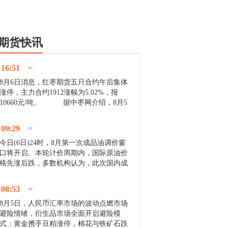
期货快讯
16:51
8月6日消息，红枣期货五只合约午后集体
涨停，主力合约1912涨幅为5.02%，报
10660元/吨。 据中枣网介绍，8月5
日沧州市场下雨天气影响，市场出摊商户
不多，看护客商也零星，成交量有限。卖
09:29
家好货依旧惜售挺...
今日(6日)24时，8月第一次成品油调价窗
口将开启。本轮计价周期内，国际原油价
格先涨后跌，多数机构认为，此次国内成
品油价压线下调与搁浅均有可能。 [center]
[img]http://images.cnfol.com/file/201908/gasoline_201...
08:53
8月5日，人民币汇率市场的波动点燃市场
避险情绪，衍生品市场全面开启避险模
式：黄金携手豆粕涨停，棉花与铁矿石跌