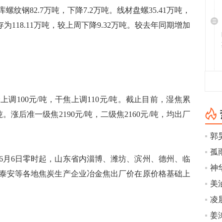
钢82.7万吨，下降7.2万吨。线材盘螺35.41万吨，
为118.11万吨，较上周下降9.32万吨。较去年同期增加
100元/吨，干焦上调110元/吨。截止目前，湿焦累
吨。涨后准一级焦2190元/吨，二级焦2160元/吨，均出厂
孤
月6日零时起，山东省内淄博、潍坊、滨州、德州、临
泰安等各地焦炭生产企业冶金焦出厂价在原价格基础上
美
凌
姜