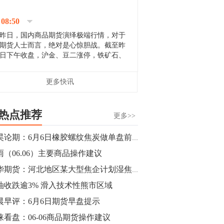
停；三大期指纷纷下跌；国债期货全线走
升。 分析人士指出，从大宗商品市
08:50
场来看，汇率波动...
昨日，国内商品期货演绎极端行情，对于
期货人士而言，绝对是心惊胆战。截至昨
日下午收盘，沪金、豆二涨停，铁矿石、
郑棉跌停，白银、镍涨幅超过3%，沥青、
甲醇和棉花跌幅超过3%。 [center]
14:35
更多快讯
[imgnobrwh] src=...
【行情】沥青期货主力1912合约价格继续
下跌，跌幅超过4%。
热点推荐
更多>>
14:23
郭昊论期：6月6日橡胶螺纹焦炭做单盘前观点
【行情】大连铁矿石期货主力合约跌停，
雨（06.06）主要商品操作建议
跌幅达6%，报689.5元/吨，刷新近两个月
低位。
神华期货：河北地区某大型焦企计划湿焦焦价上调100元/吨
油收跌逾3% 滑入技术性熊市区域
14:20
晨早评：6月6日期货早盘提示
方正有色研究团队：高度重视贵金属的阶
段性机会。自年初以来沪金上涨16.93%，
涞看盘：06-06商品期货操作建议