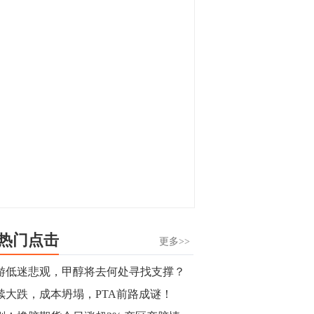
显，沪金主力合约封涨停，沪银涨逾4%。
油脂油料期货飘红，豆二涨停，菜粕、豆
油、豆粕、棕榈油涨幅居前。有色板块
11:15
中，沪镍涨3.42%。跌幅榜单中，铁矿表现
【行情】豆二期货主力合约涨停，涨幅达
疲弱，大跌近4%，棉花、甲醇、EG、棉
3.98%，报3213元/吨。
纱跌幅居前。
11:15
【行情】贵金属期货继续上涨，沪金期货
主力合约涨3.84%，沪银涨3%。
10:44
【行情】沪镍期货主力合约短线上涨，涨
幅扩大至4.4%。
热门点击
更多>>
10:43
游低迷悲观，甲醇将去何处寻找支撑？
【行情】芝加哥11月大豆期货跌0.4%，12
续大跌，成本坍塌，PTA前路成谜！
月玉米期货跌1%。