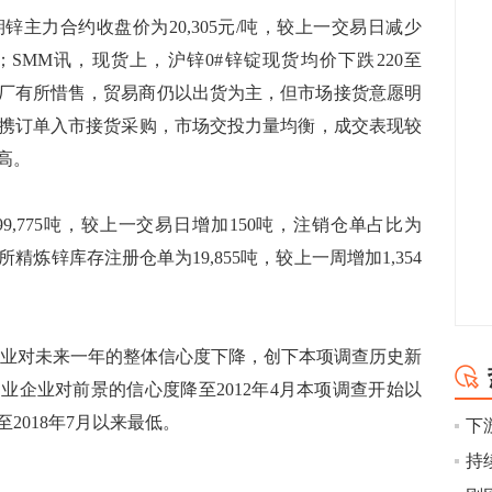
主力合约收盘价为20,305元/吨，较上一交易日减少
7元/吨；SMM讯，现货上，沪锌0#锌锭现货均价下跌220至
，冶炼厂有所惜售，贸易商仍以出货为主，但市场接货意愿明
携订单入市接货采购，市场交投力量均衡，成交表现较
高。
,775吨，较上一交易日增加150吨，注销仓单占比为
所精炼锌库存注册仓单为19,855吨，较上一周增加1,354
业对未来一年的整体信心度下降，创下本项调查历史新
业企业对前景的信心度降至2012年4月本项调查开始以
2018年7月以来最低。
下
持