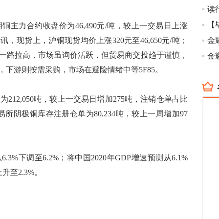
读
【
主力合约收盘价为46,490元/吨，较上一交易日上涨
MM讯，现货上，沪铜现货均价上涨320元至46,650元/吨；
金
一路拉高，市场虽询价活跃，但贸易商交投趋于谨慎，
金
下游则按需采购，市场在避险情绪中等5F85。
12,050吨，较上一交易日增加275吨，注销仓单占比
易所阴极铜库存注册仓单为80,234吨，较上一周增加97
.3%下调至6.2%；将中国2020年GDP增速预测从6.1%
升至2.3%。