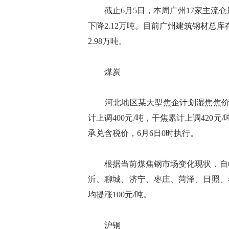
截止6月5日，本周广州17家主流仓库螺纹
下降2.12万吨。目前广州建筑钢材总库存
2.98万吨。
煤炭
河北地区某大型焦企计划湿焦焦价上调
计上调400元/吨，干焦累计上调420元/
承兑含税价，6月6日0时执行。
根据当前煤焦钢市场变化现状，自6
沂、聊城、济宁、枣庄、菏泽、日照、
均提涨100元/吨。
沪铜