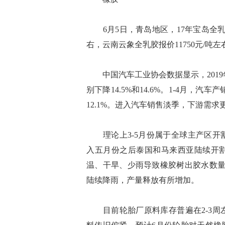
6月5日，青岛地区，17年宝岛全乳胶报
右，云南云象全乳胶报价11750元/吨左右
中国汽车工业协会数据显示，2019年4
别下降14.5%和14.6%。1-4月，汽车
12.1%。进入汽车销售淡季，下游需求
理论上3-5月份属于全球主产区开
入五月份之后泰国和马来西亚陆续开
温、干旱、少雨导致橡胶树出胶水数量
陆续降雨，产量释放有所增加。
目前轮胎厂原料库存普遍在2-3周