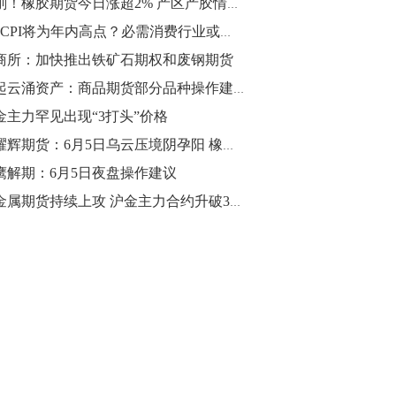
刚刚！橡胶期货今日涨超2% 产区产胶情况好转！
10:43
5月CPI将为年内高点？必需消费行业或将受益！
【行情】油脂油料期货表现抢眼，豆二期
商所：加快推出铁矿石期权和废钢期货
货主力合约涨幅扩大至3.5%，豆油涨
风起云涌资产：商品期货部分品种操作建议（沪镍，甲醇，热卷，菜油）
2.5%，棕榈油涨近2%，菜粕涨1.54%。
金主力罕见出现“3打头”价格
10:17
金耀辉期货：6月5日乌云压境阴孕阳 橡胶低多铁矿空
【研报精选】国内期货机构对8月5日的原
鹰解期：6月5日夜盘操作建议
油期货走势预测
贵金属期货持续上攻 沪金主力合约升破300元整数关口
10:16
【发改委：钢铁行业2019年1-6月运行情
况】一、粗钢产量持续增长。二、钢材价
格波动回升。三、企业效益同比大幅下
降。四、钢材出口小幅下降，铁矿石进口
价格持续上升。
09:55
【行情】国债期货直线拉升，10年期主力
合约涨逾0.1%，盘中最高报98.865，创
2016年12月以来新高。