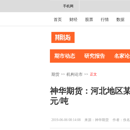
手机网
首页
财经
股票
行情
数据
期市动态
研究报告
名家论
>>
>>
正文
期货
机构论市
神华期货：河北地区某
元/吨
2019-06-06 08:14:08
来源：神华期货
作者：佚名