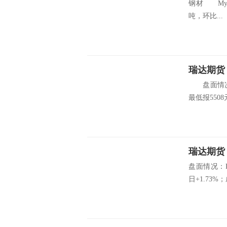
钢材 Myst
吨，环比...
瑞达期货：
盘面情况：郑
最低报5508元
瑞达期货
盘面情况：R
日+1.73%；