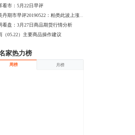
沪银上涨11.90%；历史经验表明，黄金确
晖看市：5月22日早评
立涨势，白银将开启补涨，且涨幅超过黄
金，金银比有望高位回归。
13:55
邴美丹期市早评20190522：粕类此波上涨近尾声
豆二期货主力合约涨停，涨幅达3.98%，报
明看盘：3月27日商品期货行情分析
3213元/吨。 国信期货指出，上周五
雨（05.22）主要商品操作建议
CBOT大豆期货市场上涨，11月期约收高
3.25美分，报收868.50美分/蒲式耳。受此
影响，夜盘连粕高位窄幅震荡，建议短线
13:54
名家热力榜
操作为主。 ...
8月5日消息，内外盘贵金属强劲走升，沪
周榜
月榜
金主力合约涨停，涨幅3.99%，报334.00
元/克；沪银亦是大幅拉升；纽约金主力上
破1450美元/盎司。 国投安信期货指
出，在全球经济贸易形势下，首先一方
13:33
面，即使美联储...
【行情】郑棉期货主力合约跌停，跌幅达
4%，报12225元/吨。
11:30
【早盘收评】国内商品期货早盘收盘涨跌
不一，避险情绪激发，贵金属期货上涨明