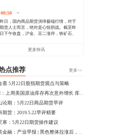
停；三大期指纷纷下跌；国债期货全线走
升。 分析人士指出，从大宗商品市
08:50
场来看，汇率波动...
昨日，国内商品期货演绎极端行情，对于
期货人士而言，绝对是心惊胆战。截至昨
日下午收盘，沪金、豆二涨停，铁矿石、
郑棉跌停，白银、镍涨幅超过3%，沥青、
甲醇和棉花跌幅超过3%。 [center]
14:35
更多快讯
[imgnobrwh] src=...
【行情】沥青期货主力1912合约价格继续
下跌，跌幅超过4%。
热点推荐
更多>>
14:23
金斋 5月22日股指期货观点与策略
【行情】大连铁矿石期货主力合约跌停，
API：上周美国原油库存再次意外增长 库欣库存也继续攀升
跌幅达6%，报689.5元/吨，刷新近两个月
低位。
山论期：5月22日商品期货早评
期货：2019.5.22早评精要
14:20
尺寒：5月22日期货操作建议
方正有色研究团队：高度重视贵金属的阶
段性机会。自年初以来沪金上涨16.93%，
小美金融：产业早报 | 黑色整体拉涨后，26大品种今日如何布局