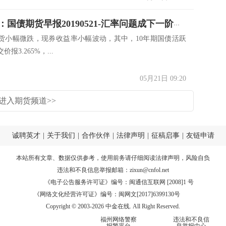
广发期货：国债期货早报20190521-汇率问题成下一阶段关键因素
货小幅微跌，现券收益率小幅波动，其中，10年期国债活跃
交价报3.265%，...
05月21日 09:20
进入期货频道>>
诚聘英才
|
关于我们
|
合作伙伴
|
法律声明
|
征稿启事
|
友链申请
本站所有文章、数据仅供参考，使用前务请仔细阅读
法律声明
，风险自负
违法和不良信息举报邮箱：
zixun@cnfol.net
《电子公告服务许可证》编号：闽通信互联网 [2008]1 号
《网络文化经营许可证》编号：闽网文[2017]6399130号
Copyright © 2003-2026 中金在线. All Right Reserved.
福州网络警察
违法和不良信