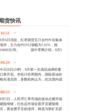
期货快讯
16:51
8月6日消息，红枣期货五只合约午后集体
涨停，主力合约1912涨幅为5.02%，报
10660元/吨。 据中枣网介绍，8月5
日沧州市场下雨天气影响，市场出摊商户
不多，看护客商也零星，成交量有限。卖
09:29
家好货依旧惜售挺...
今日(6日)24时，8月第一次成品油调价窗
口将开启。本轮计价周期内，国际原油价
格先涨后跌，多数机构认为，此次国内成
品油价压线下调与搁浅均有可能。 [center]
[img]http://images.cnfol.com/file/201908/gasoline_201...
08:53
8月5日，人民币汇率市场的波动点燃市场
避险情绪，衍生品市场全面开启避险模
式：黄金携手豆粕涨停，棉花与铁矿石跌