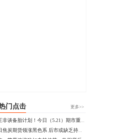
显，沪金主力合约封涨停，沪银涨逾4%。
油脂油料期货飘红，豆二涨停，菜粕、豆
油、豆粕、棕榈油涨幅居前。有色板块
11:15
中，沪镍涨3.42%。跌幅榜单中，铁矿表现
【行情】豆二期货主力合约涨停，涨幅达
疲弱，大跌近4%，棉花、甲醇、EG、棉
3.98%，报3213元/吨。
纱跌幅居前。
11:15
【行情】贵金属期货继续上涨，沪金期货
主力合约涨3.84%，沪银涨3%。
10:44
【行情】沪镍期货主力合约短线上涨，涨
幅扩大至4.4%。
热门点击
更多>>
10:43
任正非谈备胎计划！今日（5.21）期市重要事件盘点以及未来事件提醒
【行情】芝加哥11月大豆期货跌0.4%，12
今日焦炭期货领涨黑色系 后市或缺乏持续向上动力？
月玉米期货跌1%。