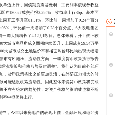
单边上行，国债期货震荡走弱，主要利率债现券收益
跃券180027成交价报3.295%，收益率上行3bp。基本面
开工率升至81.31%，环比前一周增加了0.24个百分
06%，环比前一周增加了0.28个百分点。6大发电集团
比前一周大幅增长了4.12万吨/日。总体来看，开工依旧较
0大城市商品房成交面积继续回升，上周成交59.54万平
。100大城市成交土地溢价率和楼面均价环比均出现大幅增
债市有所施压。流动性方面，一季度货币政策执行报告
根据经济增长和价格形势及时调整”。我们认为目前外部环
加，货币政策将比之前更加灵活，在外部压力增大的时
候可能适度收紧流动性。因此整体来说货币政策将变成
将不在有绝对的趋势性，对资产价格的影响或也将不断
利率中枢仍将上行。
中，今年以来房地产的表现上佳，金融环境和稳经济