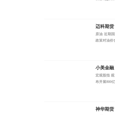
迈科期货：
原油 近期
政策对油价也
宏观股指 
布开展800
神华期货：