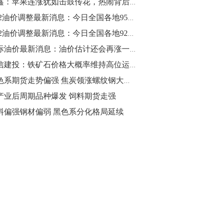
魏鑫：苹果连涨犹如击鼓传花，热闹背后警惕风险
10:43
5.22油价调整最新消息：今日全国各地95号汽油价格查询一览
【行情】油脂油料期货表现抢眼，豆二期
5.22油价调整最新消息：今日全国各地92号汽油价格查询一览
货主力合约涨幅扩大至3.5%，豆油涨
国际油价最新消息：油价估计还会再涨一波！
2.5%，棕榈油涨近2%，菜粕涨1.54%。
中信建投：铁矿石价格大概率维持高位运行
10:17
黑色系期货走势偏强 焦炭领涨螺纹钢大涨逾2%
【研报精选】国内期货机构对8月5日的原
产业后周期品种爆发 饲料期货走强
油期货走势预测
料偏强钢材偏弱 黑色系分化格局延续
10:16
【发改委：钢铁行业2019年1-6月运行情
况】一、粗钢产量持续增长。二、钢材价
格波动回升。三、企业效益同比大幅下
降。四、钢材出口小幅下降，铁矿石进口
价格持续上升。
09:55
【行情】国债期货直线拉升，10年期主力
合约涨逾0.1%，盘中最高报98.865，创
2016年12月以来新高。