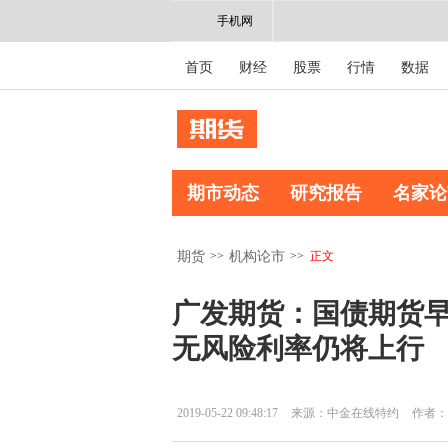
手机网
首页
财经
股票
行情
数据
期市动态
研究报告
名家论
>>
>>
正文
期货
机构论市
广发期货：国债期货早报
无风险利率仍将上行
2019-05-22 09:48:17
来源：中金在线特约
作者：