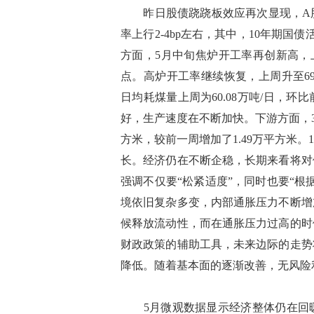
昨日股债跷跷板效应再次显现，A股
率上行2-4bp左右，其中，10年期国债活
方面，5月中旬焦炉开工率再创新高，上周
点。高炉开工率继续恢复，上周升至69.
日均耗煤量上周为60.08万吨/日，环
好，生产速度在不断加快。下游方面，3
方米，较前一周增加了1.49万平方米
长。经济仍在不断企稳，长期来看将对
强调不仅要“松紧适度”，同时也要“
境依旧复杂多变，内部通胀压力不断增
候释放流动性，而在通胀压力过高的时
财政政策的辅助工具，未来边际的走势
降低。随着基本面的逐渐改善，无风险
5月微观数据显示经济整体仍在回暖