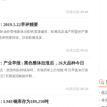
05月22日 09:48
2019.5.22早评精要
国际油价受地缘政治影响震荡偏强，欧佩克及减产同盟的产量
有明显扰动。目前欧佩克及...
05月22日 09:02
小美金融：产业早报 | 黑色整体拉涨后，26大品种今日如何布局
观点：政策利好持续加码，市场仍有上行动能 昨日早盘央行宣
亿元7天期逆回购操作释...
05月22日 08:50
LME铜库存为189,250吨