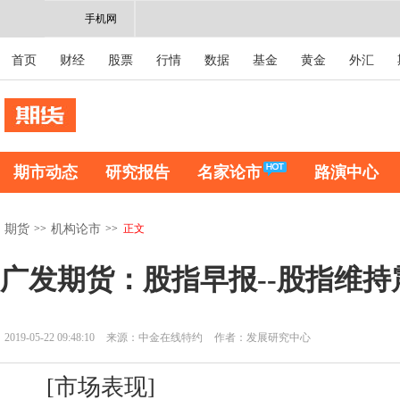
手机网
首页
财经
股票
行情
数据
基金
黄金
外汇
期市动态
研究报告
名家论市
路演中心
>>
>>
正文
期货
机构论市
广发期货：股指早报--股指维持震荡-
2019-05-22 09:48:10
来源：中金在线特约
作者：发展研究中心
[市场表现]