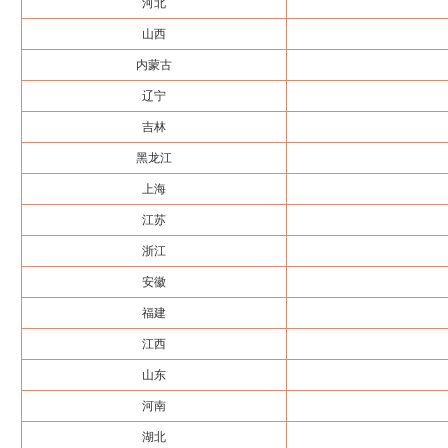
河北
山西
内蒙古
辽宁
吉林
黑龙江
上海
江苏
浙江
安徽
福建
江西
山东
河南
湖北