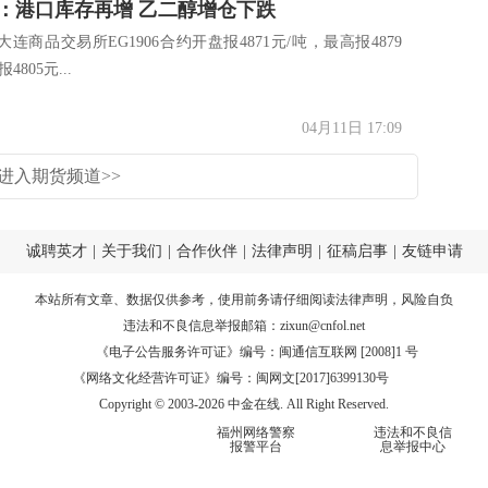
：港口库存再增 乙二醇增仓下跌
连商品交易所EG1906合约开盘报4871元/吨，最高报4879
805元...
04月11日 17:09
进入期货频道>>
诚聘英才
|
关于我们
|
合作伙伴
|
法律声明
|
征稿启事
|
友链申请
本站所有文章、数据仅供参考，使用前务请仔细阅读
法律声明
，风险自负
违法和不良信息举报邮箱：
zixun@cnfol.net
《电子公告服务许可证》编号：闽通信互联网 [2008]1 号
《网络文化经营许可证》编号：闽网文[2017]6399130号
Copyright © 2003-2026 中金在线. All Right Reserved.
福州网络警察
违法和不良信
报警平台
息举报中心