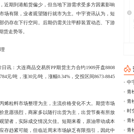
，近期到港船货偏少，但当地下游需求受多方因素影响
市场有限，业者观望随行就市为主。中宇资讯认为，短
部仍存在下行空间。后期仍需关注甲醇装置动态、下游
期货走势等。
理
讯：大连商品交易所PP期货主力合约1909开盘8808
4元/吨，涨30元/吨，涨幅0.34%，交投区间8673-8845
烯粒料市场整理为主，主流价格变化不大。期货市场
时空
价意愿强烈，商家多以随行出货为主，出货节奏有所放
观望者，实际成交情况欠佳。短期来看，原油带动成本
应存趋紧可能，但临近周末市场缺乏有限指引，因此中