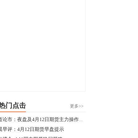
显，沪金主力合约封涨停，沪银涨逾4%。
油脂油料期货飘红，豆二涨停，菜粕、豆
油、豆粕、棕榈油涨幅居前。有色板块
11:15
中，沪镍涨3.42%。跌幅榜单中，铁矿表现
【行情】豆二期货主力合约涨停，涨幅达
疲弱，大跌近4%，棉花、甲醇、EG、棉
3.98%，报3213元/吨。
纱跌幅居前。
11:15
【行情】贵金属期货继续上涨，沪金期货
主力合约涨3.84%，沪银涨3%。
10:44
【行情】沪镍期货主力合约短线上涨，涨
幅扩大至4.4%。
热门点击
更多>>
10:43
商道论市：夜盘及4月12日期货主力操作策略
【行情】芝加哥11月大豆期货跌0.4%，12
晨早评：4月12日期货早盘提示
月玉米期货跌1%。