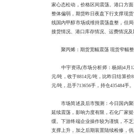
家心态松动，价格区间震荡。港口方面
整体偏弱，期货昨日夜盘下行支撑现货
线国内甲醇市场或维持震荡盘整，但局
接货情况、港口库存情况、运费情况及
聚丙烯：期货宽幅震荡 现货窄幅整
中宇资讯(市场分析师：杨娟)4月12日
元/吨，收于8814元/吨，比昨日结算价878
元/吨，总手713656手，持仓435484手。
市场简述及后市预测：今日国内聚丙
延续震荡，影响力度有限，石化厂家挺
缓。下游终端企业操作较为谨慎，不乏
支撑上升，加之后期装置陆续检修，供