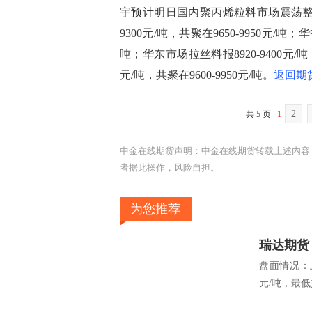
宇预计明日国内聚丙烯粒料市场震荡整
9300元/吨，共聚在9650-9950元/吨；华
吨；华东市场拉丝料报8920-9400元/吨，
元/吨，共聚在9600-9950元/吨。
返回期
2
共 5 页
1
中金在线期货声明：中金在线期货转载上述内容
者据此操作，风险自担。
为您推荐
瑞达期货
盘面情况：上
元/吨，最低报2