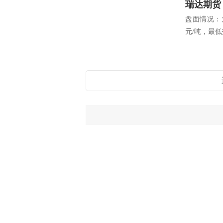
瑞达期货
盘面情况：大
元/吨，最低报4