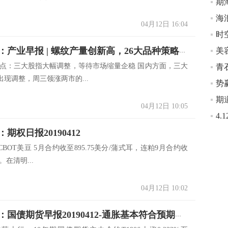
期
海
04月12日 16:04
时空
小美金融：产业早报 | 螺纹产量创新高，26大品种策略早知道
观点：三大股指大幅调整，等待市场缩量企稳 国内方面，三大
青石
现调整，周三领涨两市的...
势
期
04月12日 10:05
期权日报20190412
BOT美豆 5月合约收至895.75美分/蒲式耳，连粕9月合约收
。在清明...
04月12日 10:02
广发期货：国债期货早报20190412-通胀基本符合预期，期债震荡小幅上行