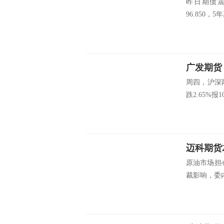
昨日期债震
96.850，5
广发期货：
周四，沪深两
跌2.65%报101
迈科期货2
原油市场担
裁影响，委内