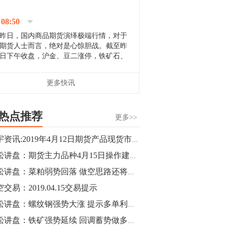
停；三大期指纷纷下跌；国债期货全线走
升。 分析人士指出，从大宗商品市
08:50
场来看，汇率波动...
昨日，国内商品期货演绎极端行情，对于
期货人士而言，绝对是心惊胆战。截至昨
日下午收盘，沪金、豆二涨停，铁矿石、
郑棉跌停，白银、镍涨幅超过3%，沥青、
甲醇和棉花跌幅超过3%。 [center]
14:35
更多快讯
[imgnobrwh] src=...
【行情】沥青期货主力1912合约价格继续
下跌，跌幅超过4%。
热点推荐
更多>>
14:23
中宇资讯:2019年4月12日期货产品现货市场分析
【行情】大连铁矿石期货主力合约跌停，
青松讲盘：期货主力品种4月15日操作建议【重大布局】
跌幅达6%，报689.5元/吨，刷新近两个月
低位。
青松讲盘：菜粕弱势回落 做空思路还将下行
交易：2019.04.15交易提示
14:20
青松讲盘：螺纹钢强势大涨 提示多单利润滚滚
方正有色研究团队：高度重视贵金属的阶
段性机会。自年初以来沪金上涨16.93%，
青松讲盘：铁矿强势延续 回调蓄势做多思路