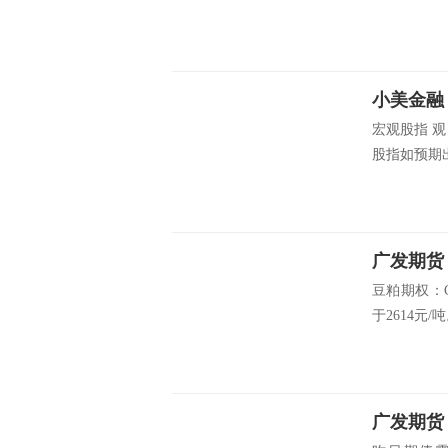
宏观股指 
股指如预期出
广发期货：
豆粕期权：C
于2614元/吨