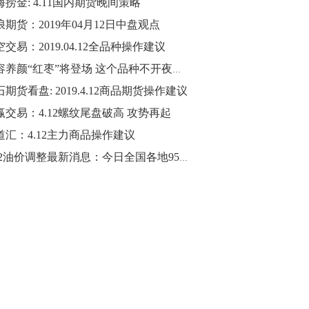
海捞金: 4.11国内期货晚间策略
浪期货：2019年04月12日中盘观点
10:43
【行情】油脂油料期货表现抢眼，豆二期
交易：2019.04.12全品种操作建议
货主力合约涨幅扩大至3.5%，豆油涨
美容养颜“红枣”将登场 这个品种不开夜盘？
2.5%，棕榈油涨近2%，菜粕涨1.54%。
期货看盘: 2019.4.12商品期货操作建议
10:17
赢交易：4.12螺纹尾盘破高 攻势再起
【研报精选】国内期货机构对8月5日的原
道汇：4.12主力商品操作建议
油期货走势预测
4.12油价调整最新消息：今日全国各地95号汽油价格查询一览
10:16
【发改委：钢铁行业2019年1-6月运行情
况】一、粗钢产量持续增长。二、钢材价
格波动回升。三、企业效益同比大幅下
降。四、钢材出口小幅下降，铁矿石进口
价格持续上升。
09:55
【行情】国债期货直线拉升，10年期主力
合约涨逾0.1%，盘中最高报98.865，创
2016年12月以来新高。