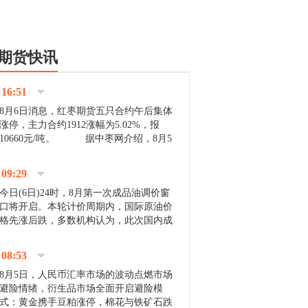
期货快讯
16:51
8月6日消息，红枣期货五只合约午后集体
涨停，主力合约1912涨幅为5.02%，报
10660元/吨。 据中枣网介绍，8月5
日沧州市场下雨天气影响，市场出摊商户
不多，看护客商也零星，成交量有限。卖
09:29
家好货依旧惜售挺...
今日(6日)24时，8月第一次成品油调价窗
口将开启。本轮计价周期内，国际原油价
格先涨后跌，多数机构认为，此次国内成
品油价压线下调与搁浅均有可能。 [center]
[img]http://images.cnfol.com/file/201908/gasoline_201...
08:53
8月5日，人民币汇率市场的波动点燃市场
避险情绪，衍生品市场全面开启避险模
式：黄金携手豆粕涨停，棉花与铁矿石跌