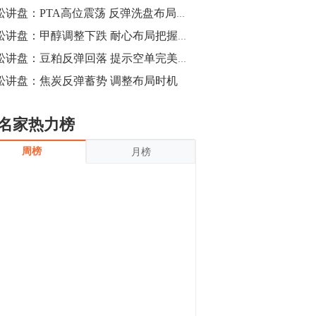
沪银上涨11.90%；历史经验表明，黄金确
青松讲盘：PTA高位震荡 反弹洗盘布局时机
立涨势，白银将开启补涨，且涨幅超过黄
金，金银比有望高位回归。
13:55
青松讲盘：甲醇调整下跌 耐心布局把握时机
豆二期货主力合约涨停，涨幅达3.98%，报
青松讲盘：豆粕反弹回落 提示空单完美获利
3213元/吨。 国信期货指出，上周五
松讲盘：焦炭反弹蓄势 调整布局时机
CBOT大豆期货市场上涨，11月期约收高
3.25美分，报收868.50美分/蒲式耳。受此
影响，夜盘连粕高位窄幅震荡，建议短线
13:54
名家热力榜
操作为主。 ...
8月5日消息，内外盘贵金属强劲走升，沪
周榜
月榜
金主力合约涨停，涨幅3.99%，报334.00
元/克；沪银亦是大幅拉升；纽约金主力上
破1450美元/盎司。 国投安信期货指
出，在全球经济贸易形势下，首先一方
13:33
面，即使美联储...
【行情】郑棉期货主力合约跌停，跌幅达
4%，报12225元/吨。
11:30
【早盘收评】国内商品期货早盘收盘涨跌
不一，避险情绪激发，贵金属期货上涨明