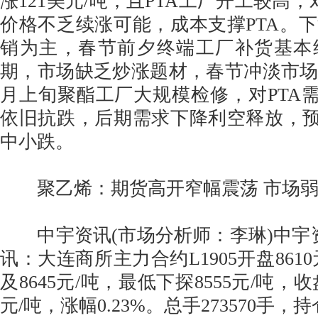
涨121美元/吨，且PTA工厂开工较高，
价格不乏续涨可能，成本支撑PTA。
销为主，春节前夕终端工厂补货基本
期，市场缺乏炒涨题材，春节冲淡市场
月上旬聚酯工厂大规模检修，对PTA需
依旧抗跌，后期需求下降利空释放，预
中小跌。
聚乙烯：期货高开窄幅震荡 市场弱
中宇资讯(市场分析师：李琳)中宇资讯2
讯：大连商所主力合约L1905开盘861
及8645元/吨，最低下探8555元/吨，收盘
元/吨，涨幅0.23%。总手273570手，持仓