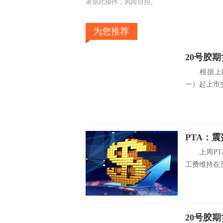
者据此操作，风险自担。
为您推荐
20号胶
根据上能发〔
一）起上市交
PTA：
上周PTA 窄
工费维持在至9
20号胶