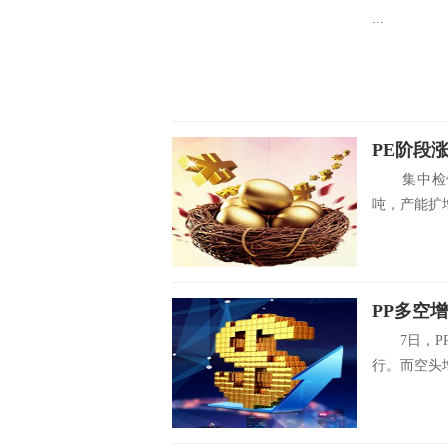
...
PE阶段
集中检修叠
吨，产能扩增
PP多空
7日，PP
行。而空头增