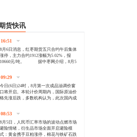
期货快讯
16:51
8月6日消息，红枣期货五只合约午后集体
涨停，主力合约1912涨幅为5.02%，报
10660元/吨。 据中枣网介绍，8月5
日沧州市场下雨天气影响，市场出摊商户
不多，看护客商也零星，成交量有限。卖
09:29
家好货依旧惜售挺...
今日(6日)24时，8月第一次成品油调价窗
口将开启。本轮计价周期内，国际原油价
格先涨后跌，多数机构认为，此次国内成
品油价压线下调与搁浅均有可能。 [center]
[img]http://images.cnfol.com/file/201908/gasoline_201...
08:53
8月5日，人民币汇率市场的波动点燃市场
避险情绪，衍生品市场全面开启避险模
式：黄金携手豆粕涨停，棉花与铁矿石跌