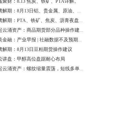
鑫聚财：8.13 焦炭、铁矿、PTA详解。
10:43
猎鹰解期：8月13日铝、贵金属、原油、燃油、PTA/塑料、橡胶等期货操作建议
【行情】油脂油料期货表现抢眼，豆二期
猎鹰解期：PTA、铁矿、焦炭、沥青夜盘及8月14日期货主力品种操作建议
货主力合约涨幅扩大至3.5%，豆油涨
风起云涌资产：商品期货部分品种操作建议（焦炭，棕榈油，PTA，豆油）
2.5%，棕榈油涨近2%，菜粕涨1.54%。
小美金融：产业早报 | 社融数据不及预期，今日期市影响几何
10:17
鹰解期：8月13日豆粕期货操作建议
【研报精选】国内期货机构对8月5日的原
松讲盘：甲醇高位盘踞耐心布局
油期货走势预测
风起云涌资产：螺纹缩量震荡，短线多单逢高离场
10:16
【发改委：钢铁行业2019年1-6月运行情
况】一、粗钢产量持续增长。二、钢材价
格波动回升。三、企业效益同比大幅下
降。四、钢材出口小幅下降，铁矿石进口
价格持续上升。
09:55
【行情】国债期货直线拉升，10年期主力
合约涨逾0.1%，盘中最高报98.865，创
2016年12月以来新高。