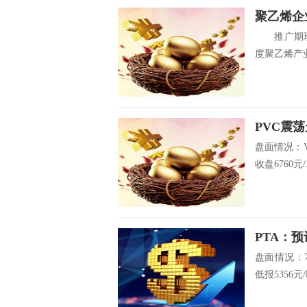
聚乙烯企
推广期现
度聚乙烯产业
PVC震
盘面情况：V1
收盘6760元/.
PTA：
盘面情况：7
低报5356元/