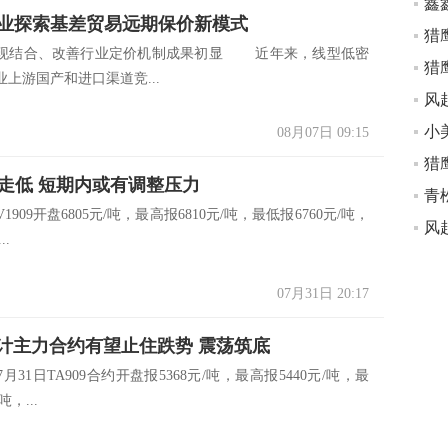
鑫
业探索基差贸易远期保价新模式
结合、改善行业定价机制成果初显 近年来，线型低密
上游国产和进口渠道竞...
08月07日 09:15
猎
荡走低 短期内或有调整压力
青
909开盘6805元/吨，最高报6810元/吨，最低报6760元/吨，
..
07月31日 20:17
预计主力合约有望止住跌势 震荡筑底
月31日TA909合约开盘报5368元/吨，最高报5440元/吨，最
吨，...