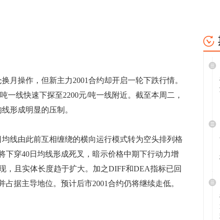
月操作，但新主力2001合约却开启一轮下跌行情。
/吨一线快速下探至2200元/吨一线附近。截至本周二，
均线形成明显的压制。
日均线由此前互相缠绕的横向运行模式转为空头排列格
即将下穿40日均线形成死叉，暗示价格中期下行动力增
现，且实体长度趋于扩大。加之DIFF和DEA指标已回
占据主导地位。预计后市2001合约仍将继续走低。