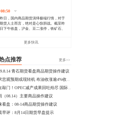
停；三大期指纷纷下跌；国债期货全线走
升。 分析人士指出，从大宗商品市
08:50
场来看，汇率波动...
昨日，国内商品期货演绎极端行情，对于
期货人士而言，绝对是心惊胆战。截至昨
日下午收盘，沪金、豆二涨停，铁矿石、
郑棉跌停，白银、镍涨幅超过3%，沥青、
甲醇和棉花跌幅超过3%。 [center]
14:35
更多快讯
[imgnobrwh] src=...
【行情】沥青期货主力1912合约价格继续
下跌，跌幅超过4%。
热点推荐
更多>>
14:23
019.8.14 青石期货看盘商品期货操作建议
【行情】大连铁矿石期货主力合约跌停，
需求悲观预期或现转机 布油收涨逾4%收复60美元关口
跌幅达6%，报689.5元/吨，刷新近两个月
低位。
熊在敲门！OPEC减产成果回吐殆尽 国际油价面临新一轮闪崩威胁
雨（08.14）主要商品操作建议
14:20
涞看盘：08-14商品期货操作建议
方正有色研究团队：高度重视贵金属的阶
段性机会。自年初以来沪金上涨16.93%，
晨早评：8月14日期货早盘提示