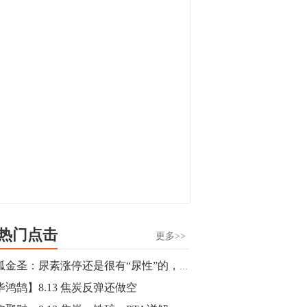
显，沪金主力合约封涨停，沪银涨逾4%。
油脂油料期货飘红，豆二涨停，菜粕、豆
油、豆粕、棕榈油涨幅居前。有色板块
11:15
中，沪镍涨3.42%。跌幅榜单中，铁矿表现
【行情】豆二期货主力合约涨停，涨幅达
疲弱，大跌近4%，棉花、甲醇、EG、棉
3.98%，报3213元/吨。
纱跌幅居前。
11:15
【行情】贵金属期货继续上涨，沪金期货
主力合约涨3.84%，沪银涨3%。
10:44
【行情】沪镍期货主力合约短线上涨，涨
幅扩大至4.4%。
热门点击
更多>>
10:43
独孤金圣：尿素涨停还是很有“尿性”的，黑色系看铁矿指点江山
【行情】芝加哥11月大豆期货跌0.4%，12
毕鸿鹄】8.13 焦炭反弹还做空
月玉米期货跌1%。