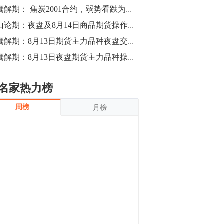
沪银上涨11.90%；历史经验表明，黄金确
猎鹰解期： 焦炭2001合约，弱势看跌为主，冲高1972-1990区间分批进场空
立涨势，白银将开启补涨，且涨幅超过黄
金，金银比有望高位回归。
13:55
金山论期：夜盘及8月14日商品期货操作策略
豆二期货主力合约涨停，涨幅达3.98%，报
猎鹰解期：8月13日期货主力品种夜盘交易提示（图文版）
3213元/吨。 国信期货指出，上周五
猎鹰解期：8月13日夜盘期货主力品种操作建议
CBOT大豆期货市场上涨，11月期约收高
3.25美分，报收868.50美分/蒲式耳。受此
影响，夜盘连粕高位窄幅震荡，建议短线
13:54
名家热力榜
操作为主。 ...
8月5日消息，内外盘贵金属强劲走升，沪
周榜
月榜
金主力合约涨停，涨幅3.99%，报334.00
元/克；沪银亦是大幅拉升；纽约金主力上
破1450美元/盎司。 国投安信期货指
出，在全球经济贸易形势下，首先一方
13:33
面，即使美联储...
【行情】郑棉期货主力合约跌停，跌幅达
4%，报12225元/吨。
11:30
【早盘收评】国内商品期货早盘收盘涨跌
不一，避险情绪激发，贵金属期货上涨明