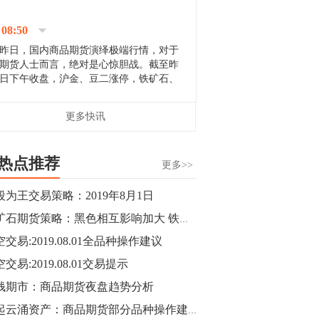
停；三大期指纷纷下跌；国债期货全线走
升。 分析人士指出，从大宗商品市
08:50
场来看，汇率波动...
昨日，国内商品期货演绎极端行情，对于
期货人士而言，绝对是心惊胆战。截至昨
日下午收盘，沪金、豆二涨停，铁矿石、
郑棉跌停，白银、镍涨幅超过3%，沥青、
甲醇和棉花跌幅超过3%。 [center]
14:35
更多快讯
[imgnobrwh] src=...
【行情】沥青期货主力1912合约价格继续
下跌，跌幅超过4%。
热点推荐
更多>>
14:23
段为王交易策略：2019年8月1日
【行情】大连铁矿石期货主力合约跌停，
铁矿石期货策略：黑色相互影响加大 铁矿石高位展开震荡
跌幅达6%，报689.5元/吨，刷新近两个月
低位。
交易:2019.08.01全品种操作建议
交易:2019.08.01交易提示
14:20
钱期市：商品期货夜盘趋势分析
方正有色研究团队：高度重视贵金属的阶
段性机会。自年初以来沪金上涨16.93%，
风起云涌资产：商品期货部分品种操作建议（焦煤，乙二醇，沪铜，橡胶）