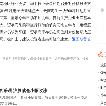
地区行业会议、华中行业会议如期召开对价格形成支
 65 吨电子线新建点火，云南海生一线500吨计划月末
回落，显示今年市场不如去年。目前生产企业出库基本
大。贸易商采购和履行订单的节奏同比去年有一定程度
需求仍较为平缓，贸易商库存仍在高位则对价格形成压
局。操作上，建议投资者逢高可轻仓建空。
返回期货首
，不表明证实其描述，仅供投资者参考，并不构成投资建议。投资
波
时空
时空
容乐观 沪胶减仓小幅收涨
小
U1909减仓，期价小幅收涨。当日收于10740，较上一交易
交量2692...