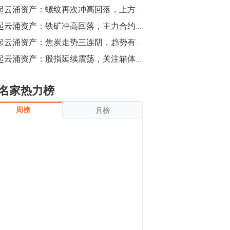
沪银上涨11.90%；历史经验表明，黄金确
风起云涌资产：螺纹再次冲高回落，上方压制明显
立涨势，白银将开启补涨，且涨幅超过黄
金，金银比有望高位回归。
13:55
风起云涌资产：铁矿冲高回落，主力合约后移
豆二期货主力合约涨停，涨幅达3.98%，报
风起云涌资产：焦炭走势三连阴，趋势有望下行
3213元/吨。 国信期货指出，上周五
风起云涌资产：股指延续震荡，关注箱体上沿支撑
CBOT大豆期货市场上涨，11月期约收高
3.25美分，报收868.50美分/蒲式耳。受此
影响，夜盘连粕高位窄幅震荡，建议短线
13:54
名家热力榜
操作为主。 ...
8月5日消息，内外盘贵金属强劲走升，沪
周榜
月榜
金主力合约涨停，涨幅3.99%，报334.00
元/克；沪银亦是大幅拉升；纽约金主力上
破1450美元/盎司。 国投安信期货指
出，在全球经济贸易形势下，首先一方
13:33
面，即使美联储...
【行情】郑棉期货主力合约跌停，跌幅达
4%，报12225元/吨。
11:30
【早盘收评】国内商品期货早盘收盘涨跌
不一，避险情绪激发，贵金属期货上涨明