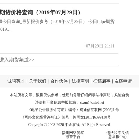
pe期货价格查询（2019年07月29日）
今日查询_最新报价参考（2019年07月29日） 今日lldpe期货
9...
07月29日 21:11
进入期货频道>>
诚聘英才
|
关于我们
|
合作伙伴
|
法律声明
|
征稿启事
|
友链申请
本站所有文章、数据仅供参考，使用前务请仔细阅读
法律声明
，风险自负
违法和不良信息举报邮箱：
zixun@cnfol.net
《电子公告服务许可证》编号：闽通信互联网 [2008]1 号
《网络文化经营许可证》编号：闽网文[2017]6399130号
Copyright © 2003-2026 中金在线. All Right Reserved.
福州网络警察
违法和不良信
报警平台
息举报中心