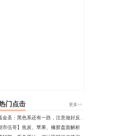
显，沪金主力合约封涨停，沪银涨逾4%。
油脂油料期货飘红，豆二涨停，菜粕、豆
油、豆粕、棕榈油涨幅居前。有色板块
11:15
中，沪镍涨3.42%。跌幅榜单中，铁矿表现
【行情】豆二期货主力合约涨停，涨幅达
疲弱，大跌近4%，棉花、甲醇、EG、棉
3.98%，报3213元/吨。
纱跌幅居前。
11:15
【行情】贵金属期货继续上涨，沪金期货
主力合约涨3.84%，沪银涨3%。
10:44
【行情】沪镍期货主力合约短线上涨，涨
幅扩大至4.4%。
热门点击
更多>>
10:43
独孤金圣：黑色系还有一跌，注意做好反攻准备
【行情】芝加哥11月大豆期货跌0.4%，12
期市伍哥】焦炭、苹果、橡胶盘面解析
月玉米期货跌1%。