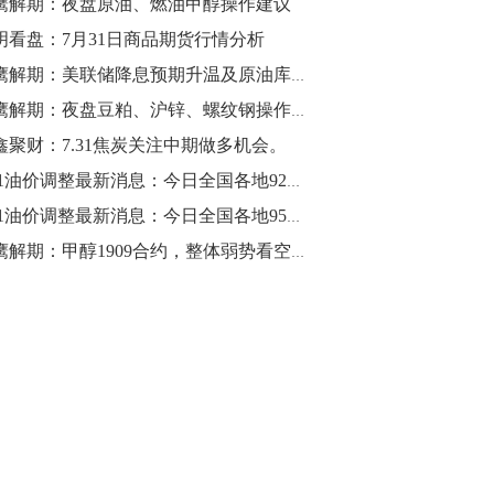
鹰解期：夜盘原油、燃油甲醇操作建议
明看盘：7月31日商品期货行情分析
10:43
【行情】油脂油料期货表现抢眼，豆二期
猎鹰解期：美联储降息预期升温及原油库存下跌提振油价；国内夜盘涨跌参半，铁矿领涨EG领跌
货主力合约涨幅扩大至3.5%，豆油涨
猎鹰解期：夜盘豆粕、沪锌、螺纹钢操作建议
2.5%，棕榈油涨近2%，菜粕涨1.54%。
鑫聚财：7.31焦炭关注中期做多机会。
10:17
7.31油价调整最新消息：今日全国各地92号汽油价格查询一览
【研报精选】国内期货机构对8月5日的原
7.31油价调整最新消息：今日全国各地95号汽油价格查询一览
油期货走势预测
猎鹰解期：甲醇1909合约，整体弱势看空，冲高2085-2102区间分批进场空单
10:16
【发改委：钢铁行业2019年1-6月运行情
况】一、粗钢产量持续增长。二、钢材价
格波动回升。三、企业效益同比大幅下
降。四、钢材出口小幅下降，铁矿石进口
价格持续上升。
09:55
【行情】国债期货直线拉升，10年期主力
合约涨逾0.1%，盘中最高报98.865，创
2016年12月以来新高。