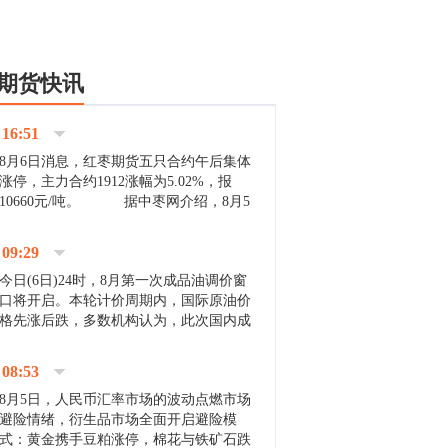
期货快讯
16:51
8月6日消息，红枣期货五只合约午后集体
涨停，主力合约1912涨幅为5.02%，报
10660元/吨。 据中枣网介绍，8月5
日沧州市场下雨天气影响，市场出摊商户
不多，看护客商也零星，成交量有限。卖
09:29
家好货依旧惜售挺...
今日(6日)24时，8月第一次成品油调价窗
口将开启。本轮计价周期内，国际原油价
格先涨后跌，多数机构认为，此次国内成
品油价压线下调与搁浅均有可能。 [center]
[img]http://images.cnfol.com/file/201908/gasoline_201...
08:53
8月5日，人民币汇率市场的波动点燃市场
避险情绪，衍生品市场全面开启避险模
式：黄金携手豆粕涨停，棉花与铁矿石跌