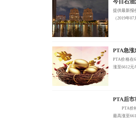
今日石油沥
提供最新报价
（2019年07月
PTA急
PTA价格在
涨至6612元/
PTA后
PTA价格在
最高涨至6612