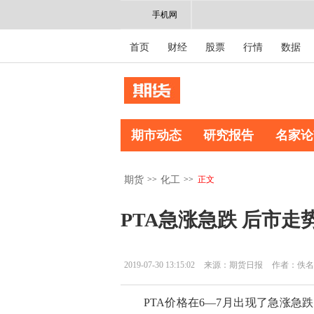
手机网
首页
财经
股票
行情
数据
期市动态
研究报告
名家论
>>
>>
正文
期货
化工
PTA急涨急跌 后市走
2019-07-30 13:15:02
来源：期货日报
作者：佚名
PTA价格在6—7月出现了急涨急跌走势，