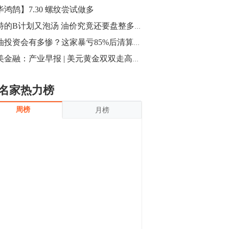
沪银上涨11.90%；历史经验表明，黄金确
毕鸿鹄】7.30 螺纹尝试做多
立涨势，白银将开启补涨，且涨幅超过黄
金，金银比有望高位回归。
13:55
沙特的B计划又泡汤 油价究竟还要盘整多久？
豆二期货主力合约涨停，涨幅达3.98%，报
原油投资会有多惨？这家暴亏85%后清算的基金揭示其中辛酸
3213元/吨。 国信期货指出，上周五
小美金融：产业早报 | 美元黄金双双走高，今日期市如何布局
CBOT大豆期货市场上涨，11月期约收高
3.25美分，报收868.50美分/蒲式耳。受此
影响，夜盘连粕高位窄幅震荡，建议短线
13:54
名家热力榜
操作为主。 ...
8月5日消息，内外盘贵金属强劲走升，沪
周榜
月榜
金主力合约涨停，涨幅3.99%，报334.00
元/克；沪银亦是大幅拉升；纽约金主力上
破1450美元/盎司。 国投安信期货指
出，在全球经济贸易形势下，首先一方
13:33
面，即使美联储...
【行情】郑棉期货主力合约跌停，跌幅达
4%，报12225元/吨。
11:30
【早盘收评】国内商品期货早盘收盘涨跌
不一，避险情绪激发，贵金属期货上涨明