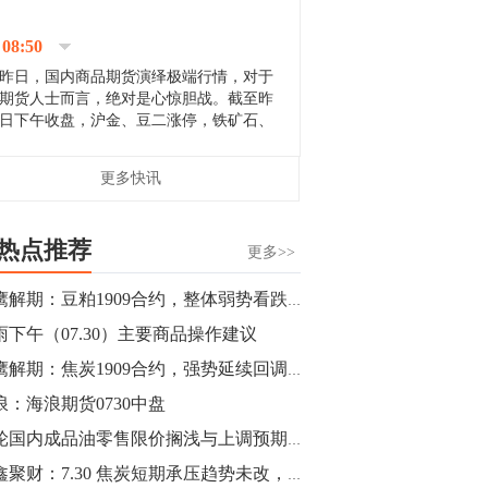
停；三大期指纷纷下跌；国债期货全线走
升。 分析人士指出，从大宗商品市
08:50
场来看，汇率波动...
昨日，国内商品期货演绎极端行情，对于
期货人士而言，绝对是心惊胆战。截至昨
日下午收盘，沪金、豆二涨停，铁矿石、
郑棉跌停，白银、镍涨幅超过3%，沥青、
甲醇和棉花跌幅超过3%。 [center]
14:35
更多快讯
[imgnobrwh] src=...
【行情】沥青期货主力1912合约价格继续
下跌，跌幅超过4%。
热点推荐
更多>>
14:23
猎鹰解期：豆粕1909合约，整体弱势看跌，冲高2802-2820区间分批再度进场空单策略
【行情】大连铁矿石期货主力合约跌停，
雨下午（07.30）主要商品操作建议
跌幅达6%，报689.5元/吨，刷新近两个月
低位。
猎鹰解期：焦炭1909合约，强势延续回调2145-2164区间分批进场多单
浪：海浪期货0730中盘
14:20
本轮国内成品油零售限价搁浅与上调预期并存
方正有色研究团队：高度重视贵金属的阶
段性机会。自年初以来沪金上涨16.93%，
鑫鑫聚财：7.30 焦炭短期承压趋势未改，橡胶10560上方做多