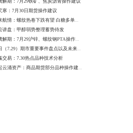
鹰解期：7月29铁矿、焦炭沥青操作建议
尺寒：7月30日期货操作建议
10:43
【行情】油脂油料期货表现抢眼，豆二期
未来航情：螺纹热卷下跌有望 白糖多单对冲
货主力合约涨幅扩大至3.5%，豆油涨
松讲盘：甲醇弱势整理蓄势待发
2.5%，棕榈油涨近2%，菜粕涨1.54%。
猎鹰解期：7月29沪锌、螺纹钢PTA操作建议
10:17
今日（7.29）期市重要事件盘点以及未来事件提醒
【研报精选】国内期货机构对8月5日的原
赢交易：7.30热点品种技术分析
油期货走势预测
风起云涌资产：商品期货部分品种操作建议（热卷，焦炭，橡胶，硅铁）
10:16
【发改委：钢铁行业2019年1-6月运行情
况】一、粗钢产量持续增长。二、钢材价
格波动回升。三、企业效益同比大幅下
降。四、钢材出口小幅下降，铁矿石进口
价格持续上升。
09:55
【行情】国债期货直线拉升，10年期主力
合约涨逾0.1%，盘中最高报98.865，创
2016年12月以来新高。