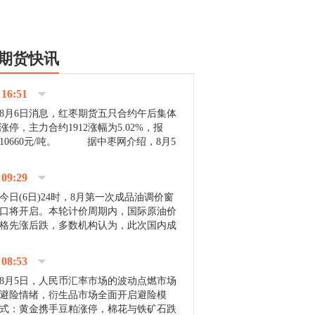
期货快讯
16:51
8月6日消息，红枣期货五只合约午后集体
涨停，主力合约1912涨幅为5.02%，报
10660元/吨。 据中枣网介绍，8月5
日沧州市场下雨天气影响，市场出摊商户
不多，看护客商也零星，成交量有限。卖
09:29
家好货依旧惜售挺...
今日(6日)24时，8月第一次成品油调价窗
口将开启。本轮计价周期内，国际原油价
格先涨后跌，多数机构认为，此次国内成
品油价压线下调与搁浅均有可能。 [center]
[img]http://images.cnfol.com/file/201908/gasoline_201...
08:53
8月5日，人民币汇率市场的波动点燃市场
避险情绪，衍生品市场全面开启避险模
式：黄金携手豆粕涨停，棉花与铁矿石跌