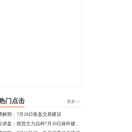
显，沪金主力合约封涨停，沪银涨逾4%。
油脂油料期货飘红，豆二涨停，菜粕、豆
油、豆粕、棕榈油涨幅居前。有色板块
11:15
中，沪镍涨3.42%。跌幅榜单中，铁矿表现
【行情】豆二期货主力合约涨停，涨幅达
疲弱，大跌近4%，棉花、甲醇、EG、棉
3.98%，报3213元/吨。
纱跌幅居前。
11:15
【行情】贵金属期货继续上涨，沪金期货
主力合约涨3.84%，沪银涨3%。
10:44
【行情】沪镍期货主力合约短线上涨，涨
幅扩大至4.4%。
热门点击
更多>>
10:43
鹰解期：7月29日夜盘交易建议
【行情】芝加哥11月大豆期货跌0.4%，12
青松讲盘：期货主力品种7月30日操作建议【积极备战】
月玉米期货跌1%。