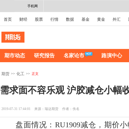
手机网
首页
财经
股票
行情
数据
基金
黄金
外汇
期市动态
研究报告
名家论市
路演中心
>>
>>
正文
期货
化工
需求面不容乐观 沪胶减仓小幅
2019-07-31 17:44:01
来源：瑞达期货
作者：佚名
盘面情况：RU1909减仓，期价