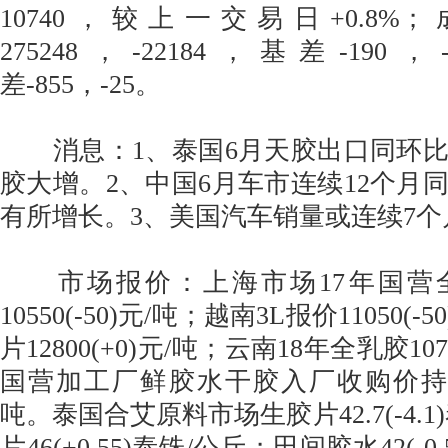
10740，较上一交易日+0.8%；成
275248，-22184，基差-190，-
差-855，-25。
消息：1、泰国6月天胶出口同环比
胶大增。2、中国6月车市连续12个月
有所增长。3、美国汽车销量或连续7
市场报价：上海市场17年国营全
10550(-50)元/吨；越南3L报价11050(
片12800(+0)元/吨；云南18年全乳胶107
国营加工厂鲜胶水干胶入厂收购价持稳于
吨。泰国合艾原料市场生胶片42.7(-4.
片46(+0.55)泰铢/公斤；田间胶水42(-