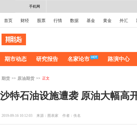
手机网
首页
财经
股票
行情
数据
基金
黄金
外汇
期市动态
研究报告
名家论市
路演中心
>>
>>
正文
期货
原油期货
沙特石油设施遭袭 原油大幅高开
2019-09-16 10:12:03
来源：图表家
作者：佚名