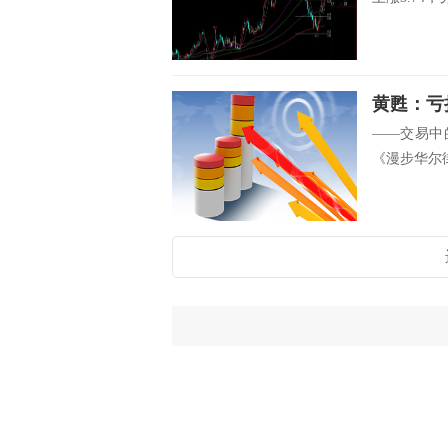
——交易中
《漫步华尔街