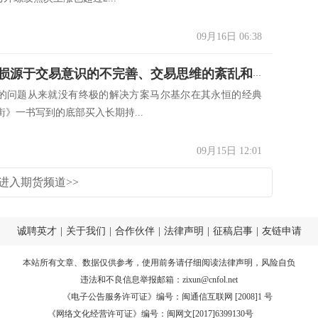
09月16日 06:38
黄甦：亏损源于交易意识的不完善、交易思维的紊乱和交易方法论的欠缺
的问题从来就没有终极的解决方案马尔基尔在其永恒的经典
》一书写到的底部买入长期持...
09月15日 12:01
进入期货频道>>
诚聘英才
|
关于我们
|
合作伙伴
|
法律声明
|
征稿启事
|
友链申请
本站所有文章、数据仅供参考，使用前务请仔细阅读
法律声明
，风险自负
违法和不良信息举报邮箱：
zixun@cnfol.net
《电子公告服务许可证》编号：闽通信互联网 [2008]1 号
《网络文化经营许可证》编号：闽网文[2017]6399130号