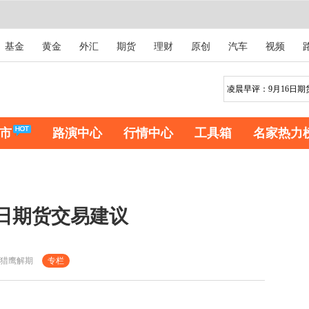
基金
黄金
外汇
期货
理财
原创
汽车
视频
市
路演中心
行情中心
工具箱
名家热力
6日期货交易建议
猎鹰解期
专栏