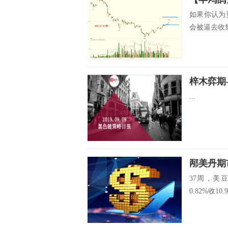
如果你认为
会被逼去收集
梓木弈期-
...
邴美丹期市
37周，美豆
0.82%收10.91