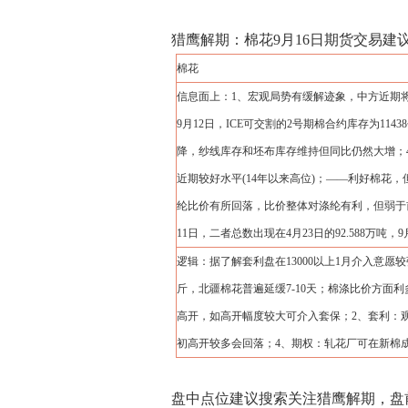
猎鹰解期：棉花9月16日期货交易建
棉花
信息面上：1、宏观局势有缓解迹象，中方近期将采
9月12日，ICE可交割的2号期棉合约库存为1143
降，纱线库存和坯布库存维持但同比仍然大增；
近期较好水平(14年以来高位)；——利好棉花
纶比价有所回落，比价整体对涤纶有利，但弱于前
11日，二者总数出现在4月23日的92.588万吨，9
逻辑：据了解套利盘在13000以上1月介入意愿
斤，北疆棉花普遍延缓7-10天；棉涤比价方面
高开，如高开幅度较大可介入套保；2、套利：
初高开较多会回落；4、期权：轧花厂可在新棉
盘中点位建议搜索关注猎鹰解期，盘