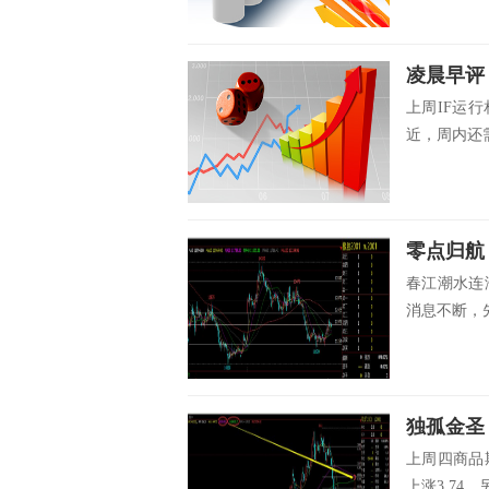
凌晨早评
上周IF运
近，周内还需
零点归航
春江潮水连
消息不断，先
上周四商品
上涨3.74