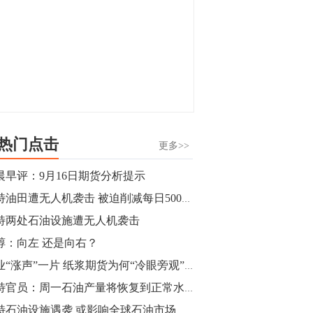
热门点击
更多>>
晨早评：9月16日期货分析提示
沙特油田遭无人机袭击 被迫削减每日500万桶石油产出
特两处石油设施遭无人机袭击
醇：向左 还是向右？
纸业“涨声”一片 纸浆期货为何“冷眼旁观”？
沙特官员：周一石油产量将恢复到正常水平
特石油设施遇袭 或影响全球石油市场