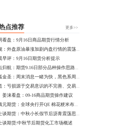
热点推荐
更多>>
明看盘：9月16日商品期货行情分析
雷舰：外盘原油暴涨加剧内盘行情的震荡，今日开盘恐将触及涨停板
晨早评：9月16日期货分析提示
零点归航：期货9.16日部分品种操作思路分享
独孤金圣：周末消息一睹为快，黑色系周一你知道怎么操作吗？
黄甦：亏损源于交易意识的不完善、交易思维的紊乱和交易方法论的欠缺
涞看盘：09-16商品期货操作建议
董镇元期货：全球央行开QE 棉花粳米布局多
绅士谈期货：中秋小长假节后沥青震荡思路对待
士谈期货:中秋节后期货化工市场概述