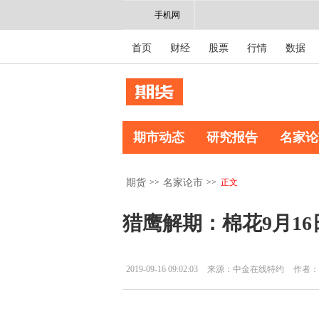
手机网
首页
财经
股票
行情
数据
期市动态
研究报告
名家论
>>
>>
正文
期货
名家论市
猎鹰解期：棉花9月1
2019-09-16 09:02:03
来源：中金在线特约
作者：