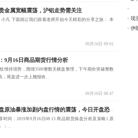
姜
贵金属宽幅震荡，沪铝走势需关注
现
: 小凡 下面就让我们跟着老师开始今天精彩的分享之旅： 本
伊
09月16日 09:01
：9月16日商品期货行情分析
螺纹维持强势，围绕3500整数关横盘整理，下午期价突破整数
，尾盘进一步上翘报收...
09月16日 08:47
雷舰：外盘原油暴涨加剧内盘行情的震荡，今日开盘恐将触及涨停板
时间：2019年9月16日08:13 商品期货操盘分析及策略1.原
）：...