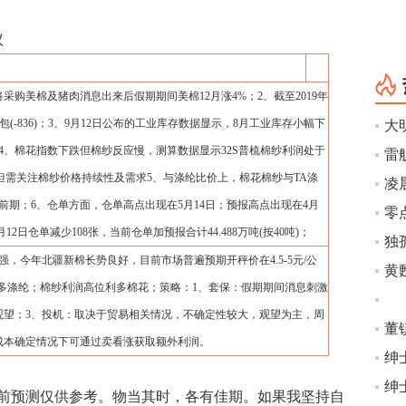
议
购美棉及猪肉消息出来后假期期间美棉12月涨4%；2、截至2019年
8包(-836)；3、9月12日公布的工业库存数据显示，8月工业库存小幅下
大
4、棉花指数下跌但棉纱反应慢，测算数据显示32S普梳棉纱利润处于
，但需关注棉纱价格持续性及需求5、与涤纶比价上，棉花棉纱与TA涤
凌
期；6、仓单方面，仓单高点出现在5月14日；预报高点出现在4月
月12日仓单减少108张，当前仓单加预报合计44.488万吨(按40吨)；
较强，今年北疆新棉长势良好，目前市场普遍预期开秤价在4.5-5元/公
利多涤纶；棉纱利润高位利多棉花；策略：1、套保：假期期间消息刺激
姜
观望；3、投机：取决于贸易相关情况，不确定性较大，观望为主，周
成本确定情况下可通过卖看涨获取额外利润。
绅
前预测仅供参考。物当其时，各有佳期。如果我坚持自