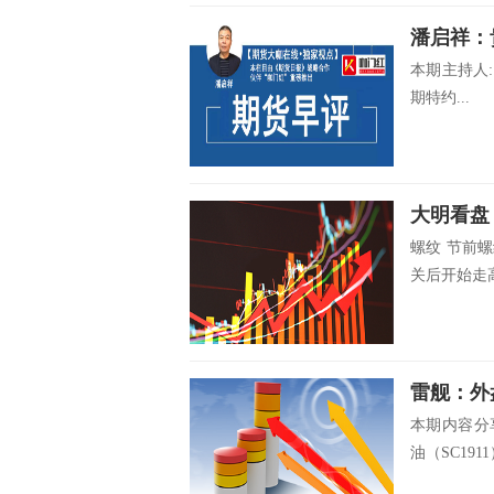
潘启祥：
本期主持人
期特约...
大明看盘
螺纹 节前
关后开始走高
本期内容分享
油（SC1911