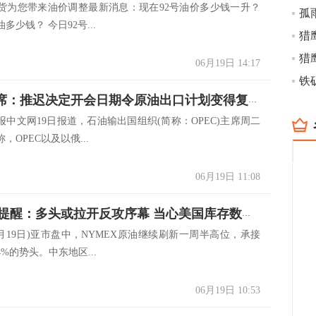
货为您带来油价调整最新消息：现在92号油价多少钱一升？
孤
多少钱？ 今日92号...
猎
06月19日 14:17
OPEC主席：推迟决定开会日期令原油出口计划变得复杂
报中文网19日报道，石油输出国组织(简称：OPEC)主席周二
，OPEC以及以俄...
06月19日 11:08
原油交易提醒：多头或拉开反攻序幕 当心美国库存数据拖后腿
19日)亚市盘中，NYMEX原油继续刷新一周半高位，承接
%的势头。中东地区...
06月19日 10:53