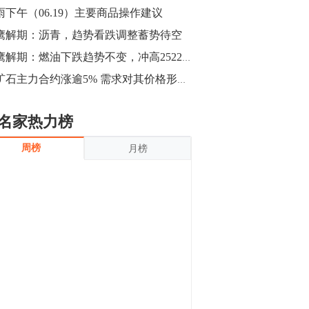
沪银上涨11.90%；历史经验表明，黄金确
雨下午（06.19）主要商品操作建议
立涨势，白银将开启补涨，且涨幅超过黄
金，金银比有望高位回归。
鹰解期：沥青，趋势看跌调整蓄势待空
13:55
豆二期货主力合约涨停，涨幅达3.98%，报
猎鹰解期：燃油下跌趋势不变，冲高2522-2540区间分批进场空单思路
3213元/吨。 国信期货指出，上周五
铁矿石主力合约涨逾5% 需求对其价格形成支撑
CBOT大豆期货市场上涨，11月期约收高
3.25美分，报收868.50美分/蒲式耳。受此
影响，夜盘连粕高位窄幅震荡，建议短线
13:54
名家热力榜
操作为主。 ...
8月5日消息，内外盘贵金属强劲走升，沪
周榜
月榜
金主力合约涨停，涨幅3.99%，报334.00
元/克；沪银亦是大幅拉升；纽约金主力上
破1450美元/盎司。 国投安信期货指
出，在全球经济贸易形势下，首先一方
13:33
面，即使美联储...
【行情】郑棉期货主力合约跌停，跌幅达
4%，报12225元/吨。
11:30
【早盘收评】国内商品期货早盘收盘涨跌
不一，避险情绪激发，贵金属期货上涨明