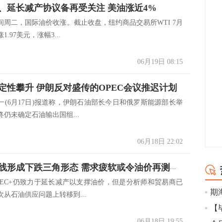
、延长减产协议备再受关注 美油涨近4%
二，国际油价收涨。截止收盘，纽约商品交易所WTI 7月
.97美元，涨幅3...
06月19日 08:15
定性攀升 伊朗反对盛传的OPEC会议推迟计划
6月17日)报道称，伊朗石油部长今日和俄罗斯能源部长举
仍未确定石油输出国组...
06月18日 22:02
美原油短线形成下跌三角形态 需求疲软或令油价再测年内低点
C+仍致力于延长减产以支撑油价，但是分析师和贸易商已
期
从石油供应问题上转移到...
06月18日 19:55