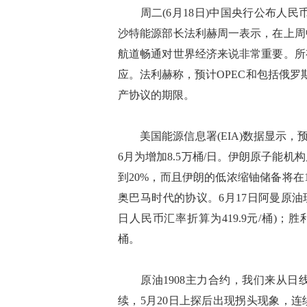
周二(6月18日)中国央行公布人民币
沙特能源部长法利赫周一表示，在上周
航道畅通对世界经济来说非常重要。所
应。法利赫称，预计OPEC和包括俄罗
产协议的期限。
美国能源信息署(EIA)数据显示，预计
6月为增加8.5万桶/日。伊朗原子能
到20%，而且伊朗的低浓缩铀储备将
奥巴马时代的协议。6月17日阿曼原油现货
日人民币汇率折算为419.9元/桶)；胜
桶。
原油1908主力合约，我们来从日
续，5月20日上探后出现拐头现象，