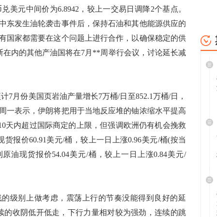
兑美元中间价为6.8942，较上一交易日调降2个基点。
中东发生油轮袭击事件后，保持石油和其他能源供应的
有国家都需要在这个问题上进行合作，以确保稳定的供
斯在内的其他产油国将在7月**周举行会议，讨论延长减
7月份美国页岩油产量增长7万桶/日至852.1万桶/日，
机构周一表示，伊朗将把用于当地反应堆的铀浓缩水平提高
在10天内超过国际商定的上限，但强调欧洲仍有机会挽救
报价60.91美元/桶，较上一日上涨0.96美元/桶(按当
利原油现货报价54.04美元/桶，较上一日上涨0.84美元/
线的级别上做考虑，震荡上行的节奏没能得到良好的延
连续的收阴低开低走，下行力量相对较为强劲，连续的跳