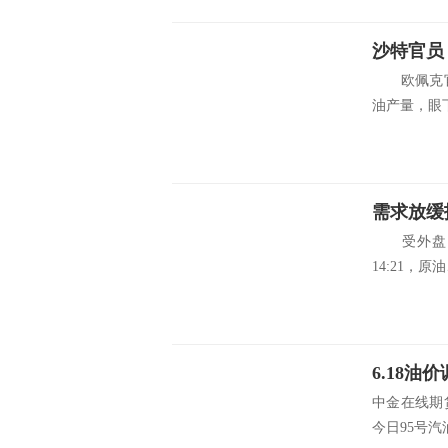
沙特官员
欧佩克官
油产量，眼下
需求放缓
受外盘原
14:21，
中金在线期
今日95号汽油