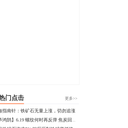
显，沪金主力合约封涨停，沪银涨逾4%。
油脂油料期货飘红，豆二涨停，菜粕、豆
油、豆粕、棕榈油涨幅居前。有色板块
11:15
中，沪镍涨3.42%。跌幅榜单中，铁矿表现
【行情】豆二期货主力合约涨停，涨幅达
疲弱，大跌近4%，棉花、甲醇、EG、棉
3.98%，报3213元/吨。
纱跌幅居前。
11:15
【行情】贵金属期货继续上涨，沪金期货
主力合约涨3.84%，沪银涨3%。
10:44
【行情】沪镍期货主力合约短线上涨，涨
幅扩大至4.4%。
热门点击
更多>>
10:43
海指南针：铁矿石无量上涨，切勿追涨
【行情】芝加哥11月大豆期货跌0.4%，12
【毕鸿鹄】6.19 螺纹何时再反弹 焦炭回调还需空
月玉米期货跌1%。