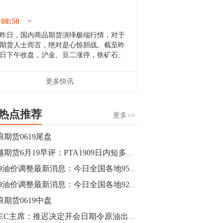
停；三大期指纷纷下跌；国债期货全线走
升。 分析人士指出，从大宗商品市
08:50
场来看，汇率波动...
昨日，国内商品期货演绎极端行情，对于
期货人士而言，绝对是心惊胆战。截至昨
日下午收盘，沪金、豆二涨停，铁矿石、
郑棉跌停，白银、镍涨幅超过3%，沥青、
甲醇和棉花跌幅超过3%。 [center]
14:35
更多快讯
[imgnobrwh] src=...
【行情】沥青期货主力1912合约价格继续
下跌，跌幅超过4%。
热点推荐
更多>>
14:23
浪期货0619尾盘
【行情】大连铁矿石期货主力合约跌停，
大越期货6月19早评：PTA1909日内短多操作
跌幅达6%，报689.5元/吨，刷新近两个月
低位。
6.19油价调整最新消息：今日全国各地95号汽油价格查询一览
6.19油价调整最新消息：今日全国各地92号汽油价格查询一览
14:20
浪期货0619中盘
方正有色研究团队：高度重视贵金属的阶
段性机会。自年初以来沪金上涨16.93%，
OPEC主席：推迟决定开会日期令原油出口计划变得复杂