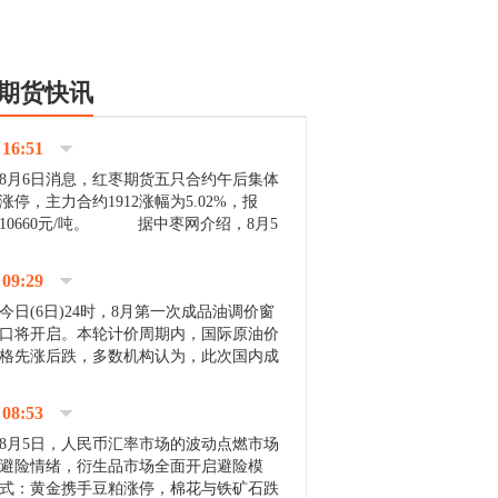
期货快讯
16:51
8月6日消息，红枣期货五只合约午后集体
涨停，主力合约1912涨幅为5.02%，报
10660元/吨。 据中枣网介绍，8月5
日沧州市场下雨天气影响，市场出摊商户
不多，看护客商也零星，成交量有限。卖
09:29
家好货依旧惜售挺...
今日(6日)24时，8月第一次成品油调价窗
口将开启。本轮计价周期内，国际原油价
格先涨后跌，多数机构认为，此次国内成
品油价压线下调与搁浅均有可能。 [center]
[img]http://images.cnfol.com/file/201908/gasoline_201...
08:53
8月5日，人民币汇率市场的波动点燃市场
避险情绪，衍生品市场全面开启避险模
式：黄金携手豆粕涨停，棉花与铁矿石跌