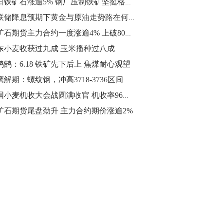
今日铁矿石涨逾5% 钢厂压制铁矿坚挺格局或难持续！
10:43
美联储降息预期下黄金与原油走势路在何方？
【行情】油脂油料期货表现抢眼，豆二期
铁矿石期货主力合约一度涨逾4% 上破800元关口
货主力合约涨幅扩大至3.5%，豆油涨
东小麦收获过九成 玉米播种过八成
2.5%，棕榈油涨近2%，菜粕涨1.54%。
鸿鹄：6.18 铁矿先下后上 焦煤耐心观望
10:17
猎鹰解期：螺纹钢，冲高3718-3736区间分批进场空单
【研报精选】国内期货机构对8月5日的原
全国小麦机收大会战圆满收官 机收率96%创新高
油期货走势预测
矿石期货尾盘劲升 主力合约期价涨逾2%
10:16
【发改委：钢铁行业2019年1-6月运行情
况】一、粗钢产量持续增长。二、钢材价
格波动回升。三、企业效益同比大幅下
降。四、钢材出口小幅下降，铁矿石进口
价格持续上升。
09:55
【行情】国债期货直线拉升，10年期主力
合约涨逾0.1%，盘中最高报98.865，创
2016年12月以来新高。