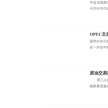
中金在线期
今日92号汽油
据华尔街日
在一封信中称
周三(6月
隔夜暴涨逾4