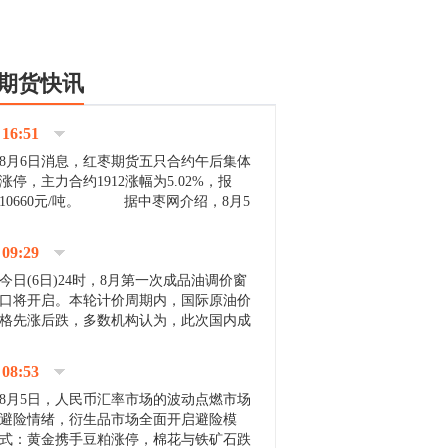
期货快讯
16:51
8月6日消息，红枣期货五只合约午后集体
涨停，主力合约1912涨幅为5.02%，报
10660元/吨。 据中枣网介绍，8月5
日沧州市场下雨天气影响，市场出摊商户
不多，看护客商也零星，成交量有限。卖
09:29
家好货依旧惜售挺...
今日(6日)24时，8月第一次成品油调价窗
口将开启。本轮计价周期内，国际原油价
格先涨后跌，多数机构认为，此次国内成
品油价压线下调与搁浅均有可能。 [center]
[img]http://images.cnfol.com/file/201908/gasoline_201...
08:53
8月5日，人民币汇率市场的波动点燃市场
避险情绪，衍生品市场全面开启避险模
式：黄金携手豆粕涨停，棉花与铁矿石跌