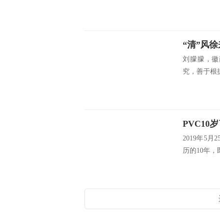
“清”风
刘朦朦，徽
究，善于根
PVC10
2019年5
历的10年，