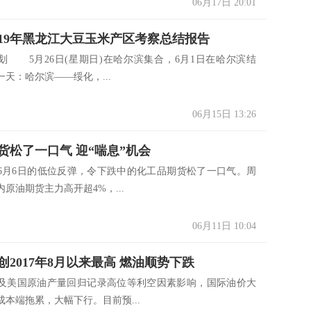
06月17日 20:01
019年黑龙江大豆玉米产区考察总结报告
5月26日(星期日)在哈尔滨集合，6月1日在哈尔滨结
天：哈尔滨——绥化，...
06月15日 13:26
货松了一口气 迎“喘息”机会
6月6日的低位反弹，令下跌中的化工品期货松了一口气。周
原油期货主力高开超4%，...
06月11日 10:04
创2017年8月以来最高 燃油顺势下跌
及美国原油产量回归记录高位等利空因素影响，国际油价大
本端拖累，大幅下行。目前预...