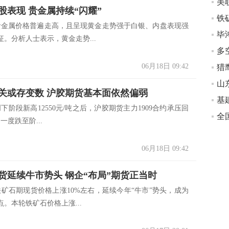
股表现 贵金属持续“闪耀”
贵金属价格普遍走高，且呈现黄金走势强于白银、内盘表现强
毕
。分析人士表示，黄金走势...
多
06月18日 09:42
山
关或存变数 沪胶期货基本面依然偏弱
创下阶段新高12550元/吨之后，沪胶期货主力1909合约承压回
一度跌至阶...
06月18日 09:42
货延续牛市势头 钢企“布局”期货正当时
铁矿石期现货价格上涨10%左右，延续今年“牛市”势头，成为
。本轮铁矿石价格上涨...