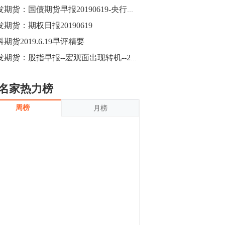
沪银上涨11.90%；历史经验表明，黄金确
广发期货：国债期货早报20190619-央行继续逆回购操作，期债小幅下跌
立涨势，白银将开启补涨，且涨幅超过黄
金，金银比有望高位回归。
发期货：期权日报20190619
13:55
豆二期货主力合约涨停，涨幅达3.98%，报
期货2019.6.19早评精要
3213元/吨。 国信期货指出，上周五
广发期货：股指早报--宏观面出现转机--20190619
CBOT大豆期货市场上涨，11月期约收高
3.25美分，报收868.50美分/蒲式耳。受此
影响，夜盘连粕高位窄幅震荡，建议短线
13:54
名家热力榜
操作为主。 ...
8月5日消息，内外盘贵金属强劲走升，沪
周榜
月榜
金主力合约涨停，涨幅3.99%，报334.00
元/克；沪银亦是大幅拉升；纽约金主力上
破1450美元/盎司。 国投安信期货指
出，在全球经济贸易形势下，首先一方
13:33
面，即使美联储...
【行情】郑棉期货主力合约跌停，跌幅达
4%，报12225元/吨。
11:30
【早盘收评】国内商品期货早盘收盘涨跌
不一，避险情绪激发，贵金属期货上涨明