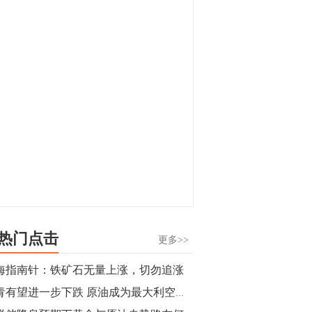
显，沪金主力合约封涨停，沪银涨逾4%。
油脂油料期货飘红，豆二涨停，菜粕、豆
油、豆粕、棕榈油涨幅居前。有色板块
11:15
中，沪镍涨3.42%。跌幅榜单中，铁矿表现
【行情】豆二期货主力合约涨停，涨幅达
疲弱，大跌近4%，棉花、甲醇、EG、棉
3.98%，报3213元/吨。
纱跌幅居前。
11:15
【行情】贵金属期货继续上涨，沪金期货
主力合约涨3.84%，沪银涨3%。
10:44
【行情】沪镍期货主力合约短线上涨，涨
幅扩大至4.4%。
热门点击
更多>>
10:43
海指南针：铁矿石无量上涨，切勿追涨
【行情】芝加哥11月大豆期货跌0.4%，12
沥青有望进一步下跌 原油成为最大利空？今日沥青多少钱一吨？
月玉米期货跌1%。