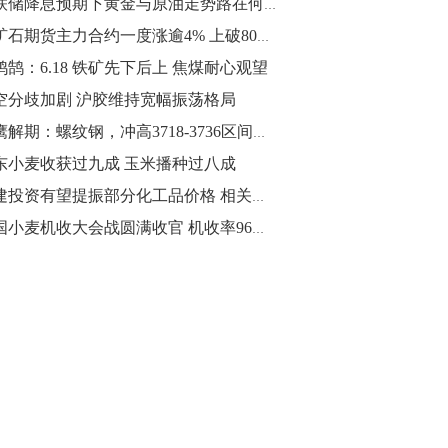
美联储降息预期下黄金与原油走势路在何方？
10:43
铁矿石期货主力合约一度涨逾4% 上破800元关口
【行情】油脂油料期货表现抢眼，豆二期
鸿鹄：6.18 铁矿先下后上 焦煤耐心观望
货主力合约涨幅扩大至3.5%，豆油涨
空分歧加剧 沪胶维持宽幅振荡格局
2.5%，棕榈油涨近2%，菜粕涨1.54%。
猎鹰解期：螺纹钢，冲高3718-3736区间分批进场空单
10:17
东小麦收获过九成 玉米播种过八成
【研报精选】国内期货机构对8月5日的原
基建投资有望提振部分化工品价格 相关个股或受益
油期货走势预测
全国小麦机收大会战圆满收官 机收率96%创新高
10:16
【发改委：钢铁行业2019年1-6月运行情
况】一、粗钢产量持续增长。二、钢材价
格波动回升。三、企业效益同比大幅下
降。四、钢材出口小幅下降，铁矿石进口
价格持续上升。
09:55
【行情】国债期货直线拉升，10年期主力
合约涨逾0.1%，盘中最高报98.865，创
2016年12月以来新高。