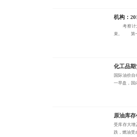
机构：2
考察计划 
束。 第一
化工品期
国际油价自
一早盘，国内
原油库存
受库存大增
跌，燃油受成