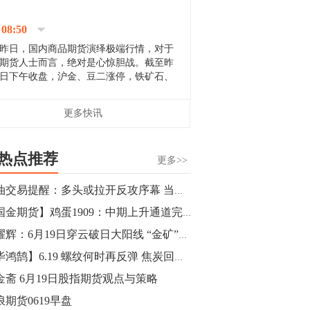
停；三大期指纷纷下跌；国债期货全线走
升。 分析人士指出，从大宗商品市
08:50
场来看，汇率波动...
昨日，国内商品期货演绎极端行情，对于
期货人士而言，绝对是心惊胆战。截至昨
日下午收盘，沪金、豆二涨停，铁矿石、
郑棉跌停，白银、镍涨幅超过3%，沥青、
甲醇和棉花跌幅超过3%。 [center]
14:35
更多快讯
[imgnobrwh] src=...
【行情】沥青期货主力1912合约价格继续
下跌，跌幅超过4%。
热点推荐
更多>>
14:23
原油交易提醒：多头或拉开反攻序幕 当心美国库存数据拖后腿
【行情】大连铁矿石期货主力合约跌停，
【国金期货】鸡蛋1909：中期上升通道完好
跌幅达6%，报689.5元/吨，刷新近两个月
低位。
金耀辉：6月19日穿云破日大阳线 “金矿”回踩仍是多
【毕鸿鹄】6.19 螺纹何时再反弹 焦炭回调还需空
14:20
金斋 6月19日股指期货观点与策略
方正有色研究团队：高度重视贵金属的阶
段性机会。自年初以来沪金上涨16.93%，
浪期货0619早盘