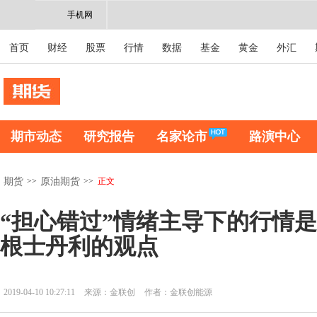
手机网
首页
财经
股票
行情
数据
基金
黄金
外汇
期市动态
研究报告
名家论市
路演中心
>>
>>
正文
期货
原油期货
“担心错过”情绪主导下的行情是
根士丹利的观点
2019-04-10 10:27:11
来源：金联创
作者：金联创能源