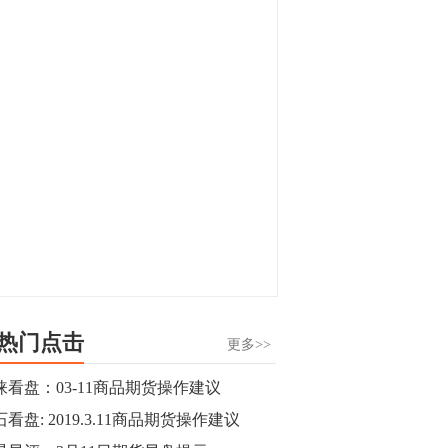
显，沪金主力合约封涨停，沪银涨逾4%。
油脂油料期货飘红，豆二涨停，菜粕、豆
油、豆粕、棕榈油涨幅居前。有色板块
11:15
中，沪镍涨3.42%。跌幅榜单中，铁矿表现
【行情】豆二期货主力合约涨停，涨幅达
疲弱，大跌近4%，棉花、甲醇、EG、棉
3.98%，报3213元/吨。
纱跌幅居前。
11:15
【行情】贵金属期货继续上涨，沪金期货
主力合约涨3.84%，沪银涨3%。
10:44
【行情】沪镍期货主力合约短线上涨，涨
幅扩大至4.4%。
热门点击
更多>>
10:43
涞看盘：03-11商品期货操作建议
【行情】芝加哥11月大豆期货跌0.4%，12
看盘: 2019.3.11商品期货操作建议
月玉米期货跌1%。