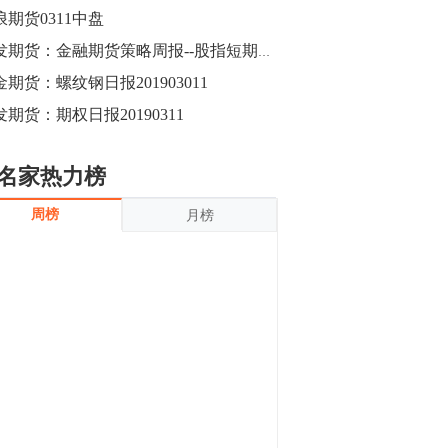
沪银上涨11.90%；历史经验表明，黄金确
浪期货0311中盘
立涨势，白银将开启补涨，且涨幅超过黄
金，金银比有望高位回归。
13:55
广发期货：金融期货策略周报--股指短期波动加大，国债短期继续观望-20190311
豆二期货主力合约涨停，涨幅达3.98%，报
金期货：螺纹钢日报201903011
3213元/吨。 国信期货指出，上周五
发期货：期权日报20190311
CBOT大豆期货市场上涨，11月期约收高
3.25美分，报收868.50美分/蒲式耳。受此
影响，夜盘连粕高位窄幅震荡，建议短线
13:54
名家热力榜
操作为主。 ...
8月5日消息，内外盘贵金属强劲走升，沪
周榜
月榜
金主力合约涨停，涨幅3.99%，报334.00
元/克；沪银亦是大幅拉升；纽约金主力上
破1450美元/盎司。 国投安信期货指
出，在全球经济贸易形势下，首先一方
13:33
面，即使美联储...
【行情】郑棉期货主力合约跌停，跌幅达
4%，报12225元/吨。
11:30
【早盘收评】国内商品期货早盘收盘涨跌
不一，避险情绪激发，贵金属期货上涨明