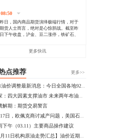
停；三大期指纷纷下跌；国债期货全线走
升。 分析人士指出，从大宗商品市
08:50
场来看，汇率波动...
昨日，国内商品期货演绎极端行情，对于
期货人士而言，绝对是心惊胆战。截至昨
日下午收盘，沪金、豆二涨停，铁矿石、
郑棉跌停，白银、镍涨幅超过3%，沥青、
甲醇和棉花跌幅超过3%。 [center]
14:35
更多快讯
[imgnobrwh] src=...
【行情】沥青期货主力1912合约价格继续
下跌，跌幅超过4%。
热点推荐
更多>>
14:23
3.11油价调整最新消息：今日全国各地92号汽油价格查询一览
【行情】大连铁矿石期货主力合约跌停，
专家：四大因素支撑油市 未来两年布油上看80美元
跌幅达6%，报689.5元/吨，刷新近两个月
低位。
鹰解期：期货交易警言
3月17日，欧佩克商讨减产问题，美国石油进口创新低？
14:20
雨下午（03.11）主要商品操作建议
方正有色研究团队：高度重视贵金属的阶
段性机会。自年初以来沪金上涨16.93%，
【3月11日机构原油走势汇总】油价近期面临方向选择 今日油价多少钱一桶？