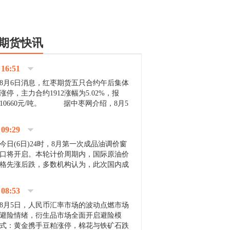
期货快讯
16:51
8月6日消息，红枣期货五只合约午后集体
涨停，主力合约1912涨幅为5.02%，报
10660元/吨。 据中枣网介绍，8月5
日沧州市场下雨天气影响，市场出摊商户
不多，看护客商也零星，成交量有限。卖
09:29
家好货依旧惜售挺...
今日(6日)24时，8月第一次成品油调价窗
口将开启。本轮计价周期内，国际原油价
格先涨后跌，多数机构认为，此次国内成
品油价压线下调与搁浅均有可能。 [center]
[img]http://images.cnfol.com/file/201908/gasoline_201...
08:53
8月5日，人民币汇率市场的波动点燃市场
避险情绪，衍生品市场全面开启避险模
式：黄金携手豆粕涨停，棉花与铁矿石跌