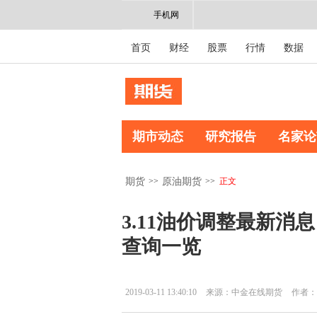
手机网
首页
财经
股票
行情
数据
期市动态
研究报告
名家论
>>
>>
正文
期货
原油期货
3.11油价调整最新消
查询一览
2019-03-11 13:40:10
来源：中金在线期货
作者：