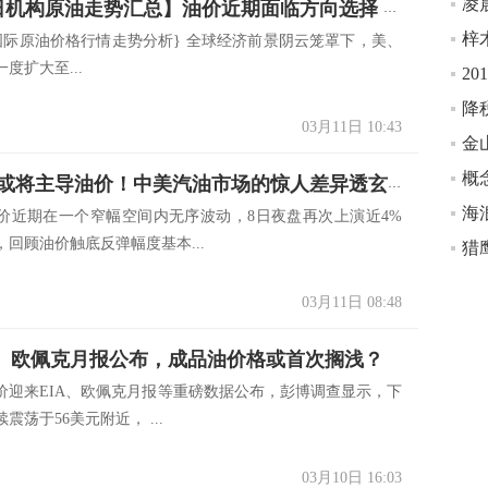
凌
【3月11日机构原油走势汇总】油价近期面临方向选择 今日油价多少钱一桶？
_sel:国际原油价格行情走势分析} 全球经济前景阴云笼罩下，美、
度扩大至...
2
降
03月11日 10:43
金
概
这个信号或将主导油价！中美汽油市场的惊人差异透玄机
海
期在一个窄幅空间内无序波动，8日夜盘再次上演近4%
回顾油价触底反弹幅度基本...
猎
03月11日 08:48
A、欧佩克月报公布，成品油价格或首次搁浅？
价迎来EIA、欧佩克月报等重磅数据公布，彭博调查显示，下
震荡于56美元附近， ...
03月10日 16:03