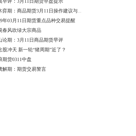
晨早评：3月11日期货早盘提示
10:43
梓木弈期：商品期货3月11日操作建议与重点品种推荐
【行情】油脂油料期货表现抢眼，豆二期
019年03月11日期货重点品种交易提醒
货主力合约涨幅扩大至3.5%，豆油涨
税春风吹绿大宗商品
2.5%，棕榈油涨近2%，菜粕涨1.54%。
山论期：3月11日商品期货早评
10:17
念股冲天 新一轮“猪周期”近了？
【研报精选】国内期货机构对8月5日的原
浪期货0311中盘
油期货走势预测
鹰解期：期货交易警言
10:16
【发改委：钢铁行业2019年1-6月运行情
况】一、粗钢产量持续增长。二、钢材价
格波动回升。三、企业效益同比大幅下
降。四、钢材出口小幅下降，铁矿石进口
价格持续上升。
09:55
【行情】国债期货直线拉升，10年期主力
合约涨逾0.1%，盘中最高报98.865，创
2016年12月以来新高。