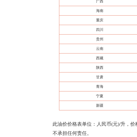
广西
海南
重庆
四川
贵州
云南
西藏
陕西
甘肃
青海
宁夏
新疆
此油价价格表单位：人民币(元)/升，
不承担任何责任。