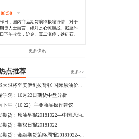
停；三大期指纷纷下跌；国债期货全线走
升。 分析人士指出，从大宗商品市
08:50
场来看，汇率波动...
昨日，国内商品期货演绎极端行情，对于
期货人士而言，绝对是心惊胆战。截至昨
日下午收盘，沪金、豆二涨停，铁矿石、
郑棉跌停，白银、镍涨幅超过3%，沥青、
甲醇和棉花跌幅超过3%。 [center]
14:35
更多快讯
[imgnobrwh] src=...
【行情】沥青期货主力1912合约价格继续
下跌，跌幅超过4%。
热点推荐
更多>>
14:23
制裁大限将至美伊剑拔弩张 国际原油价格会迎来新一轮上涨？
【行情】大连铁矿石期货主力合约跌停，
瑞学院：10月22日期货中盘分析
跌幅达6%，报689.5元/吨，刷新近两个月
低位。
雨下午（10.22）主要商品操作建议
广发期货：原油早报20181022—中国原油需求激增支撑油价
14:20
发期货：期权日报20181022
方正有色研究团队：高度重视贵金属的阶
段性机会。自年初以来沪金上涨16.93%，
广发期货：金融期货策略周报20181022--股指保持观望，国债波动加大