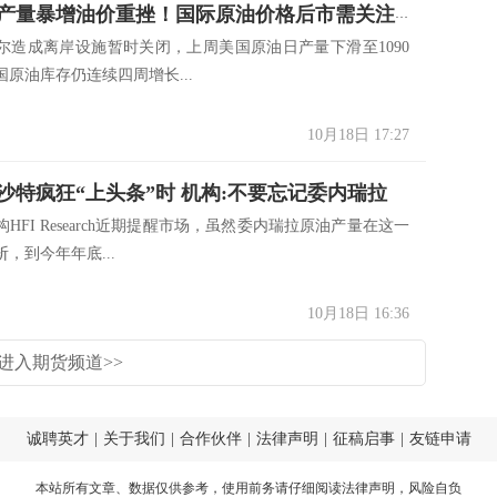
美国原油产量暴增油价重挫！国际原油价格后市需关注这两项消息！
尔造成离岸设施暂时关闭，上周美国原油日产量下滑至1090
原油库存仍连续四周增长...
10月18日 17:27
沙特疯狂“上头条”时 机构:不要忘记委内瑞拉
HFI Research近期提醒市场，虽然委内瑞拉原油产量在这一
，到今年年底...
10月18日 16:36
进入期货频道>>
诚聘英才
|
关于我们
|
合作伙伴
|
法律声明
|
征稿启事
|
友链申请
本站所有文章、数据仅供参考，使用前务请仔细阅读
法律声明
，风险自负