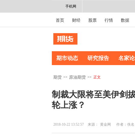
手机网
首页
财经
股票
行情
数据
期市动态
研究报告
名家论
>>
>>
正文
期货
原油期货
制裁大限将至美伊剑拔
轮上涨？
2018-10-22 13:52:57
来源：
黄金网
作者：佚名