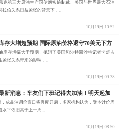
佩克第三大原油生产国伊朗实施制裁、美国与世界最大石油
拉伯关系日益紧张的背景下，...
10月19日 10:52
库存大增超预期 国际原油价格退守70美元下方
油库存增幅大于预期，抵消了美国和沙特因沙特记者卡舒吉
紧张关系带来的影响，...
10月19日 09:38
油价调整最新消息：车友们下班记得去加油！明天起加满一箱可能要多花6.5元
)24时，成品油调价窗口将再度开启，多家机构认为，受本计价周
水平依旧高于上一周...
10月19日 08:50