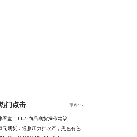
显，沪金主力合约封涨停，沪银涨逾4%。
油脂油料期货飘红，豆二涨停，菜粕、豆
油、豆粕、棕榈油涨幅居前。有色板块
11:15
中，沪镍涨3.42%。跌幅榜单中，铁矿表现
【行情】豆二期货主力合约涨停，涨幅达
疲弱，大跌近4%，棉花、甲醇、EG、棉
3.98%，报3213元/吨。
纱跌幅居前。
11:15
【行情】贵金属期货继续上涨，沪金期货
主力合约涨3.84%，沪银涨3%。
10:44
【行情】沪镍期货主力合约短线上涨，涨
幅扩大至4.4%。
热门点击
更多>>
10:43
涞看盘：10-22商品期货操作建议
【行情】芝加哥11月大豆期货跌0.4%，12
董镇元期货：通胀压力推农产，黑色有色还需空
月玉米期货跌1%。