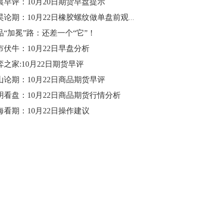
晨早评：10月20日期货早盘提示
10:43
郭昊论期：10月22日橡胶螺纹做单盘前观点
【行情】油脂油料期货表现抢眼，豆二期
品“加冕”路：还差一个“它”！
货主力合约涨幅扩大至3.5%，豆油涨
市伏牛：10月22日早盘分析
2.5%，棕榈油涨近2%，菜粕涨1.54%。
弈之家:10月22日期货早评
10:17
山论期：10月22日商品期货早评
【研报精选】国内期货机构对8月5日的原
明看盘：10月22日商品期货行情分析
油期货走势预测
海看期：10月22日操作建议
10:16
【发改委：钢铁行业2019年1-6月运行情
况】一、粗钢产量持续增长。二、钢材价
格波动回升。三、企业效益同比大幅下
降。四、钢材出口小幅下降，铁矿石进口
价格持续上升。
09:55
【行情】国债期货直线拉升，10年期主力
合约涨逾0.1%，盘中最高报98.865，创
2016年12月以来新高。