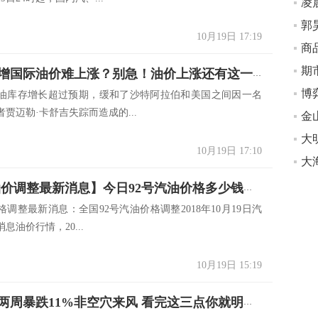
凌
10月19日 17:19
商
期
美库存暴增国际油价难上涨？别急！油价上涨还有这一催化剂
博
油库存增长超过预期，缓和了沙特阿拉伯和美国之间因一名
贾迈勒·卡舒吉失踪而造成的...
金
大
10月19日 17:10
大
【10.19油价调整最新消息】今日92号汽油价格多少钱一升？
调整最新消息：全国92号汽油价格调整2018年10月19日汽
息油价行情，20...
10月19日 15:19
国际油价两周暴跌11%非空穴来风 看完这三点你就明白了！