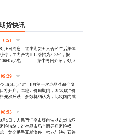
期货快讯
16:51
8月6日消息，红枣期货五只合约午后集体
涨停，主力合约1912涨幅为5.02%，报
10660元/吨。 据中枣网介绍，8月5
日沧州市场下雨天气影响，市场出摊商户
不多，看护客商也零星，成交量有限。卖
09:29
家好货依旧惜售挺...
今日(6日)24时，8月第一次成品油调价窗
口将开启。本轮计价周期内，国际原油价
格先涨后跌，多数机构认为，此次国内成
品油价压线下调与搁浅均有可能。 [center]
[img]http://images.cnfol.com/file/201908/gasoline_201...
08:53
8月5日，人民币汇率市场的波动点燃市场
避险情绪，衍生品市场全面开启避险模
式：黄金携手豆粕涨停，棉花与铁矿石跌