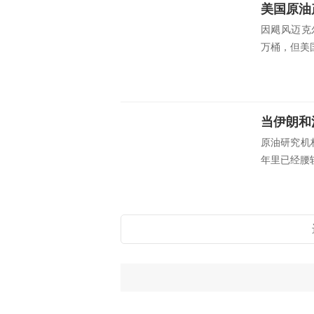
因飓风迈克
万桶，但美国
当伊朗和
原油研究机构
年里已经腰斩