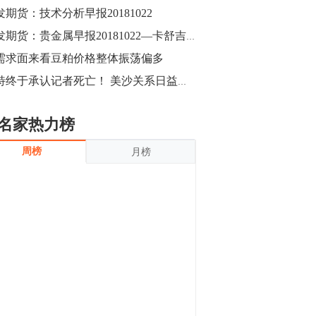
沪银上涨11.90%；历史经验表明，黄金确
发期货：技术分析早报20181022
立涨势，白银将开启补涨，且涨幅超过黄
金，金银比有望高位回归。
13:55
广发期货：贵金属早报20181022—卡舒吉事件持续发酵，金价近高企稳
豆二期货主力合约涨停，涨幅达3.98%，报
需求面来看豆粕价格整体振荡偏多
3213元/吨。 国信期货指出，上周五
沙特终于承认记者死亡！ 美沙关系日益紧张原油后市还会涨吗？
CBOT大豆期货市场上涨，11月期约收高
3.25美分，报收868.50美分/蒲式耳。受此
影响，夜盘连粕高位窄幅震荡，建议短线
13:54
名家热力榜
操作为主。 ...
8月5日消息，内外盘贵金属强劲走升，沪
周榜
月榜
金主力合约涨停，涨幅3.99%，报334.00
元/克；沪银亦是大幅拉升；纽约金主力上
破1450美元/盎司。 国投安信期货指
出，在全球经济贸易形势下，首先一方
13:33
面，即使美联储...
【行情】郑棉期货主力合约跌停，跌幅达
4%，报12225元/吨。
11:30
【早盘收评】国内商品期货早盘收盘涨跌
不一，避险情绪激发，贵金属期货上涨明