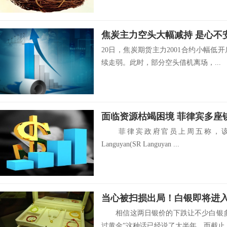
焦炭主力空头大幅减持 是心不
20日，焦炭期货主力2001合约小幅
续走弱。此时，部分空头借机离场，...
面临资源枯竭困境 菲律宾多座
菲律宾政府官员上周五称，该国
Languyan(SR Languyan ...
当心被扫损出局！白银即将进入
相信这两日银价的下跌让不少白银多
过黄金”这种话已经说了大半年，而截止..