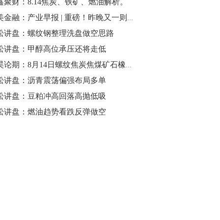
鑫聚财：8.14焦炭、铁矿、燃油解析。
小美金融：产业早报 | 重磅！昨晚又一则消息 今日期市如何反应
松讲盘：螺纹钢整理洗盘做空思路
松讲盘：甲醇高位承压还将走低
郭昊论期：8月14日螺纹焦炭焦煤矿石橡胶操作盘前观点
松讲盘：沥青震荡偏强布局多单
松讲盘：豆粕冲高回落高抛低吸
松讲盘：燃油趋势看跌反弹做空