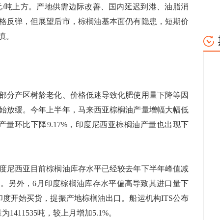
850元/吨上方。产地供需边际改善、国内延迟到港、油脂消
格反弹，但展望后市，棕榈油基本面仍有隐患，短期价
慎。
分产区树龄老化、价格低迷导致化肥使用量下降等因
始放缓。今年上半年，马来西亚棕榈油产量增幅大幅低
产量环比下降9.17%，印度尼西亚棕榈油产量也出现下
尼西亚目前棕榈油库存水平已经较去年下半年峰值减
。另外，6月印度棕榈油库存水平偏高导致其进口量下
印度开始买货，提振产地棕榈油出口。船运机构ITS公布
411535吨，较上月增加5.1%。