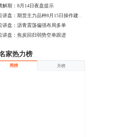
鹰解期：8月14日夜盘提示
青松讲盘：期货主力品种8月15日操作建议【酝酿大机会】
松讲盘：沥青震荡偏强布局多单
松讲盘：焦炭回归弱势空单跟进
名家热力榜
周榜
月榜