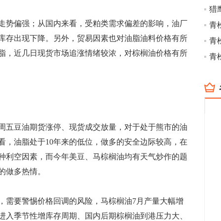
猎
势偏强；从国内来看，受粕类需求偏差的影响，油厂
库存出现下降。另外，贸易因素也对油脂油料价格有所
青
脂，近几日现货市场追涨情绪较浓，对棕榈油价格有所
青
五豆油期货涨停、现货成交放量，对于处于熊市的油
看，油脂处于10年来的低位，做多的安全边际较高，在
种利空因素，而今年美豆、马棕榈油均有天气炒作的题
的做多热情。
需要警惕价格回调的风险，马棕榈油7月产量大幅增
进入季节性增库存周期、国内后期棕榈油到港压力大、