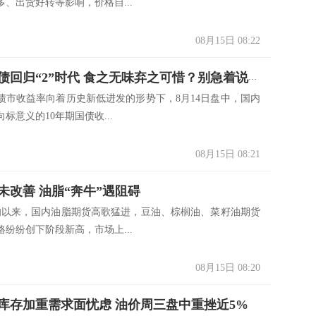
、出货好转等影响，价格自...
08月15日 08:22
10年期国债回归“2”时代 食之无味弃之可惜？别急着说再见！
收益率向着历史新低进发的形势下，8月14日盘中，国内
标意义的10年期国债收...
08月15日 08:21
未改善 油脂“奔牛”遇阻碍
来，国内油脂期货高歌猛进，豆油、棕榈油、菜籽油期货
纷纷创下阶段新高，市场上...
08月15日 08:20
库存加重需求面忧虑 油价周三盘中重挫近5%