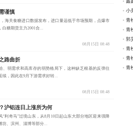
鑫
需谨慎
青
，海关食糖进口数据发布，进口量远低于市场预期，点爆市
白糖期货主力2001合...
青
08月15日 08:48
青
青
之路曲折
青
、弱需求和高库存的弱势格局下，这种缺乏根基的反弹往
续，因此在9月下游需求好转...
08月15日 08:48
？沪铝连日上涨所为何
利奇马”过境山东，从8月10日起山东大部分地区迎来强降
坊、滨州、淄博等部分...