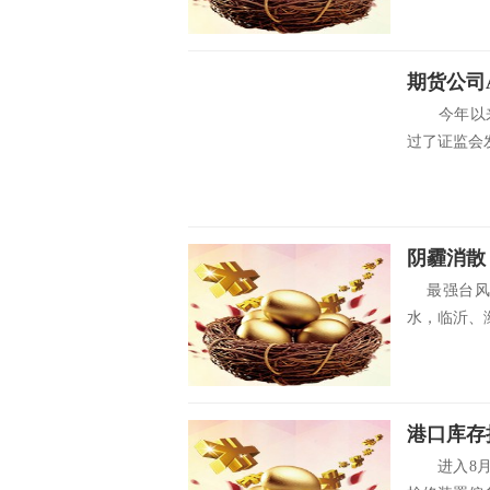
今年以来，
过了证监会发
阴霾消散
最强台风“
水，临沂、潍
港口库存
进入8月中