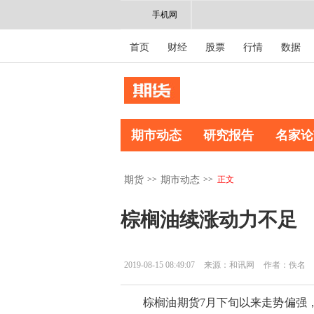
手机网
首页
财经
股票
行情
数据
期市动态
研究报告
名家论
>>
>>
正文
期货
期市动态
棕榈油续涨动力不足
2019-08-15 08:49:07
来源：和讯网
作者：佚名
棕榈油期货7月下旬以来走势偏强，近月1