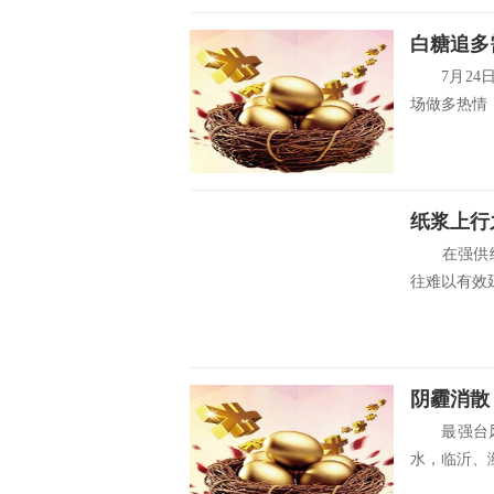
白糖追多
7月24日
场做多热情，
纸浆上行
在强供给
往难以有效延
阴霾消散
最强台风“
水，临沂、潍