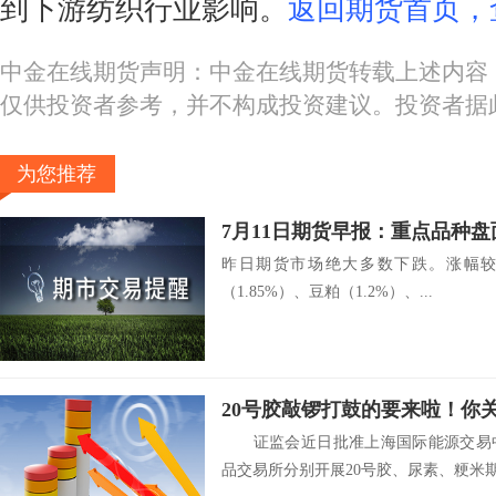
到下游纺织行业影响。
返回期货首页，
中金在线期货声明：中金在线期货转载上述内容
仅供投资者参考，并不构成投资建议。投资者据
为您推荐
7月11日期货早报：重点品种
昨日期货市场绝大多数下跌。涨幅较大的
（1.85%）、豆粕（1.2%）、...
20号胶敲锣打鼓的要来啦！你
证监会近日批准上海国际能源交易中
品交易所分别开展20号胶、尿素、粳米期.