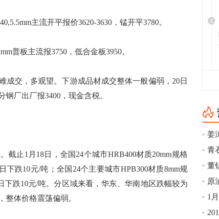
.5mm主流开平报价3620-3630，锰开平3780。
m普板主流报3750，低合金板3950。
难成交，多观望。下游成品材成交整体一般偏弱，20日
钢厂出厂报3400，现金含税。
姜
青石
1月18日，全国24个城市HRB400材质20mm规格
日下跌10元/吨；全国24个主要城市HPB300材质8mm规
11日下跌10元/吨。分区域来看，华东、华南地区跌幅较为
，整体价格震荡偏弱。
2