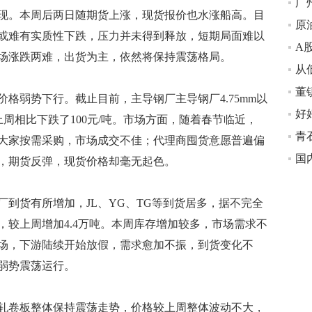
现。本周后两日随期货上涨，现货报价也水涨船高。目
或难有实质性下跌，压力并未得到释放，短期局面难以
场涨跌两难，出货为主，依然将保持震荡格局。
弱势下行。截止目前，主导钢厂主导钢厂4.75mm以
，与上周相比下跌了100元/吨。市场方面，随着春节临近，
青石
大家按需采购，市场成交不佳；代理商囤货意愿普遍偏
国
，期货反弹，现货价格却毫无起色。
货有所增加，JL、YG、TG等到货居多，据不完全
，较上周增加4.4万吨。本周库存增加较多，市场需求不
场，下游陆续开始放假，需求愈加不振，到货变化不
弱势震荡运行。
卷板整体保持震荡走势，价格较上周整体波动不大，