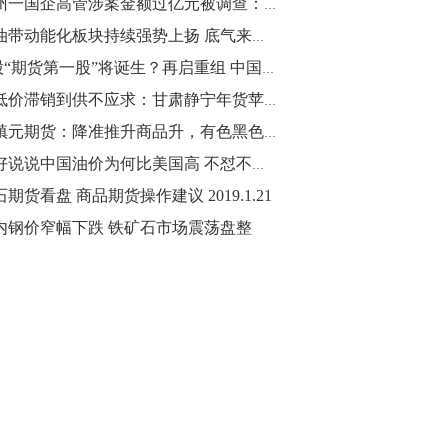
广州一国企高管涉案金额过亿元被调查：接连挪用公款炒期货
10:43
原油带动能化板块持续强势上扬 底气来自哪里？
【行情】油脂油料期货表现抢眼，豆二期
A股“期货第一股”将诞生？再启重组 中国中期拟购买国际期货78.45%股权
货主力合约涨幅扩大至3.5%，豆油涨
从低价滞销到供不应求：甘肃静宁年货苹果脱销见闻
2.5%，棕榈油涨近2%，菜粕涨1.54%。
董镇元期货：降准推升商品升，有色黑色延续多
10:17
好好说说中国油价为何比美国高 不怼不骂不吵架
【研报精选】国内期货机构对8月5日的原
期货看盘 商品期货操作建议 2019.1.21
油期货走势预测
内钢价窄幅下跌 铁矿石市场震荡盘整
10:16
【发改委：钢铁行业2019年1-6月运行情
况】一、粗钢产量持续增长。二、钢材价
格波动回升。三、企业效益同比大幅下
降。四、钢材出口小幅下降，铁矿石进口
价格持续上升。
09:55
【行情】国债期货直线拉升，10年期主力
合约涨逾0.1%，盘中最高报98.865，创
2016年12月以来新高。