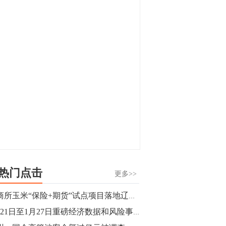
显，沪金主力合约封涨停，沪银涨逾4%。
油脂油料期货飘红，豆二涨停，菜粕、豆
油、豆粕、棕榈油涨幅居前。有色板块
11:15
中，沪镍涨3.42%。跌幅榜单中，铁矿表现
【行情】豆二期货主力合约涨停，涨幅达
疲弱，大跌近4%，棉花、甲醇、EG、棉
3.98%，报3213元/吨。
纱跌幅居前。
11:15
【行情】贵金属期货继续上涨，沪金期货
主力合约涨3.84%，沪银涨3%。
10:44
【行情】沪镍期货主力合约短线上涨，涨
幅扩大至4.4%。
热门点击
更多>>
10:43
大商所玉米“保险+期货”试点项目落地辽宁阜蒙县
【行情】芝加哥11月大豆期货跌0.4%，12
1月21日至1月27日重磅经济数据和风险事件前瞻
月玉米期货跌1%。