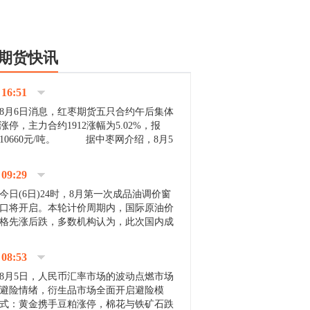
期货快讯
16:51
8月6日消息，红枣期货五只合约午后集体
涨停，主力合约1912涨幅为5.02%，报
10660元/吨。 据中枣网介绍，8月5
日沧州市场下雨天气影响，市场出摊商户
不多，看护客商也零星，成交量有限。卖
09:29
家好货依旧惜售挺...
今日(6日)24时，8月第一次成品油调价窗
口将开启。本轮计价周期内，国际原油价
格先涨后跌，多数机构认为，此次国内成
品油价压线下调与搁浅均有可能。 [center]
[img]http://images.cnfol.com/file/201908/gasoline_201...
08:53
8月5日，人民币汇率市场的波动点燃市场
避险情绪，衍生品市场全面开启避险模
式：黄金携手豆粕涨停，棉花与铁矿石跌