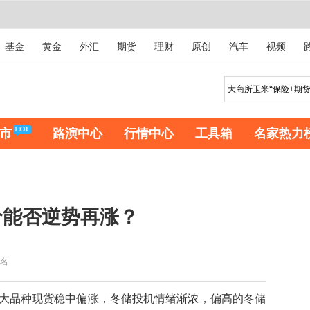
基金
黄金
外汇
期货
理财
原创
汽车
视频
市
路演中心
行情中心
工具箱
名家热力
价能否逆势再涨？
名
品种现货稳中偏涨，冬储投机情绪渐浓，偏高的冬储