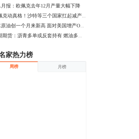
沪银上涨11.90%；历史经验表明，黄金确
EA月报：欧佩克去年12月产量大幅下降
立涨势，白银将开启补涨，且涨幅超过黄
金，金银比有望高位回归。
13:55
欧佩克动真格！沙特等三个国家扛起减产大旗
豆二期货主力合约涨停，涨幅达3.98%，报
INE原油创一个月来新高 面对美国增产OPEC放狠话
3213元/吨。 国信期货指出，上周五
中期期货：沥青多单或反套持有 燃油多单减仓
CBOT大豆期货市场上涨，11月期约收高
3.25美分，报收868.50美分/蒲式耳。受此
影响，夜盘连粕高位窄幅震荡，建议短线
13:54
名家热力榜
操作为主。 ...
8月5日消息，内外盘贵金属强劲走升，沪
周榜
月榜
金主力合约涨停，涨幅3.99%，报334.00
元/克；沪银亦是大幅拉升；纽约金主力上
破1450美元/盎司。 国投安信期货指
出，在全球经济贸易形势下，首先一方
13:33
面，即使美联储...
【行情】郑棉期货主力合约跌停，跌幅达
4%，报12225元/吨。
11:30
【早盘收评】国内商品期货早盘收盘涨跌
不一，避险情绪激发，贵金属期货上涨明