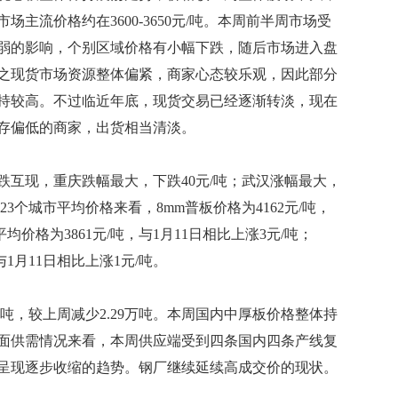
主流价格约在3600-3650元/吨。本周前半周市场受
弱的影响，个别区域价格有小幅下跌，随后市场进入盘
之现货市场资源整体偏紧，商家心态较乐观，因此部分
持较高。不过临近年底，现货交易已经逐渐转淡，现在
存偏低的商家，出货相当清淡。
现，重庆跌幅最大，下跌40元/吨；武汉涨幅最大，
3个城市平均价格来看，8mm普板价格为4162元/吨，
平均价格为3861元/吨，与1月11日相比上涨3元/吨；
与1月11日相比上涨1元/吨。
，较上周减少2.29万吨。本周国内中厚板价格整体持
面供需情况来看，本周供应端受到四条国内四条产线复
呈现逐步收缩的趋势。钢厂继续延续高成交价的现状。