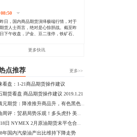
停；三大期指纷纷下跌；国债期货全线走
升。 分析人士指出，从大宗商品市
08:50
场来看，汇率波动...
昨日，国内商品期货演绎极端行情，对于
期货人士而言，绝对是心惊胆战。截至昨
日下午收盘，沪金、豆二涨停，铁矿石、
郑棉跌停，白银、镍涨幅超过3%，沥青、
甲醇和棉花跌幅超过3%。 [center]
14:35
更多快讯
[imgnobrwh] src=...
【行情】沥青期货主力1912合约价格继续
下跌，跌幅超过4%。
热点推荐
更多>>
14:23
涞看盘：1-21商品期货操作建议
【行情】大连铁矿石期货主力合约跌停，
期货看盘 商品期货操作建议 2019.1.21
跌幅达6%，报689.5元/吨，刷新近两个月
低位。
董镇元期货：降准推升商品升，有色黑色延续多
原油周评：贸易局势乐观！多头虎扑 美布两油喜迎第三周收阳
14:20
1月18日 NYMEX 2月原油期货未平仓合约减少28484手
方正有色研究团队：高度重视贵金属的阶
段性机会。自年初以来沪金上涨16.93%，
018年国内汽柴油产出比维持下降走势