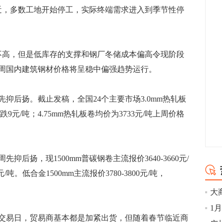
，多数工地开始停工，实际终端需求进入到季节性停
高，但是低库存的支撑和钢厂冬储成本偏高令现阶段
周国内建筑钢材价格将呈稳中偏强趋势运行。
后扬。截止发稿，全国24个主要市场3.0mm热轧板
9元/吨；4.75mm热轧板卷均价为3733元/吨上周价格
，现1500mm普碳钢卷主流报价3640-3660元/
元/吨。低合金1500mm主流报价3780-3800元/吨，
易日，贸易商基本都是加紧出货，但随着春节临近商