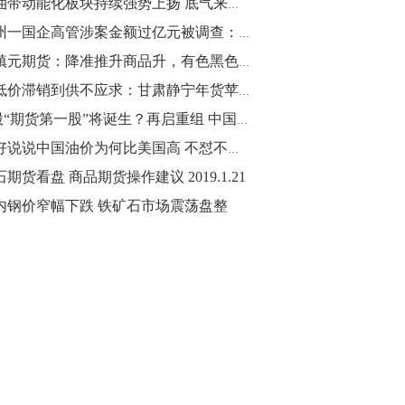
原油带动能化板块持续强势上扬 底气来自哪里？
10:43
广州一国企高管涉案金额过亿元被调查：接连挪用公款炒期货
【行情】油脂油料期货表现抢眼，豆二期
董镇元期货：降准推升商品升，有色黑色延续多
货主力合约涨幅扩大至3.5%，豆油涨
从低价滞销到供不应求：甘肃静宁年货苹果脱销见闻
2.5%，棕榈油涨近2%，菜粕涨1.54%。
A股“期货第一股”将诞生？再启重组 中国中期拟购买国际期货78.45%股权
10:17
好好说说中国油价为何比美国高 不怼不骂不吵架
【研报精选】国内期货机构对8月5日的原
期货看盘 商品期货操作建议 2019.1.21
油期货走势预测
内钢价窄幅下跌 铁矿石市场震荡盘整
10:16
【发改委：钢铁行业2019年1-6月运行情
况】一、粗钢产量持续增长。二、钢材价
格波动回升。三、企业效益同比大幅下
降。四、钢材出口小幅下降，铁矿石进口
价格持续上升。
09:55
【行情】国债期货直线拉升，10年期主力
合约涨逾0.1%，盘中最高报98.865，创
2016年12月以来新高。