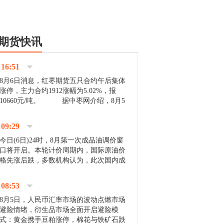
期货快讯
16:51
8月6日消息，红枣期货五只合约午后集体
涨停，主力合约1912涨幅为5.02%，报
10660元/吨。 据中枣网介绍，8月5
日沧州市场下雨天气影响，市场出摊商户
不多，看护客商也零星，成交量有限。卖
09:29
家好货依旧惜售挺...
今日(6日)24时，8月第一次成品油调价窗
口将开启。本轮计价周期内，国际原油价
格先涨后跌，多数机构认为，此次国内成
品油价压线下调与搁浅均有可能。 [center]
[img]http://images.cnfol.com/file/201908/gasoline_201...
08:53
8月5日，人民币汇率市场的波动点燃市场
避险情绪，衍生品市场全面开启避险模
式：黄金携手豆粕涨停，棉花与铁矿石跌