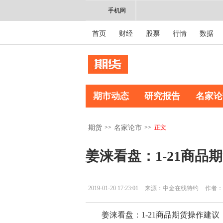
手机网
首页
财经
股票
行情
数据
期市动态
研究报告
名家论
>>
>>
正文
期货
名家论市
姜涞看盘：1-21商品
2019-01-20 17:23:01
来源：中金在线特约
作者：
姜涞看盘：1-21商品期货操作建议