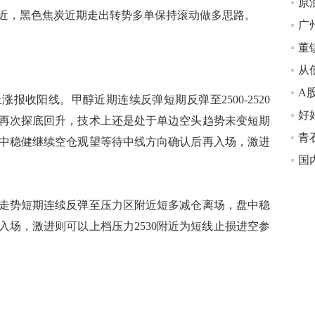
附近，黑色焦炭近期走出转势多单保持滚动做多思路。
收阳线。甲醇近期连续反弹短期反弹至2500-2520
再次探底回升，技术上还是处于单边空头趋势未变短期
青石
中稳健继续空仓观望等待中线方向确认后再入场，激进
国
势短期连续反弹至压力区附近短多减仓离场，盘中稳
入场，激进则可以上档压力2530附近为短线止损进空参