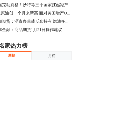
沪银上涨11.90%；历史经验表明，黄金确
欧佩克动真格！沙特等三个国家扛起减产大旗
立涨势，白银将开启补涨，且涨幅超过黄
金，金银比有望高位回归。
13:55
INE原油创一个月来新高 面对美国增产OPEC放狠话
豆二期货主力合约涨停，涨幅达3.98%，报
中期期货：沥青多单或反套持有 燃油多单减仓
3213元/吨。 国信期货指出，上周五
丰金融：商品期货1月21日操作建议
CBOT大豆期货市场上涨，11月期约收高
3.25美分，报收868.50美分/蒲式耳。受此
影响，夜盘连粕高位窄幅震荡，建议短线
13:54
名家热力榜
操作为主。 ...
8月5日消息，内外盘贵金属强劲走升，沪
周榜
月榜
金主力合约涨停，涨幅3.99%，报334.00
元/克；沪银亦是大幅拉升；纽约金主力上
破1450美元/盎司。 国投安信期货指
出，在全球经济贸易形势下，首先一方
13:33
面，即使美联储...
【行情】郑棉期货主力合约跌停，跌幅达
4%，报12225元/吨。
11:30
【早盘收评】国内商品期货早盘收盘涨跌
不一，避险情绪激发，贵金属期货上涨明