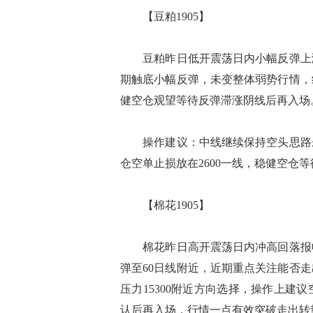
【豆粕1905】
豆粕昨日低开震荡日内小幅反弹上涨
期触底小幅反弹，未变整体弱势行情，
健空仓观望等待反弹滞涨阴线后再入场
操作建议：中线继续保持空头思路未
仓空单止损放在2600一线，稳健空仓
【棉花1905】
棉花昨日高开震荡日内冲高回落报收
弹至60日线附近，近期重点关注能否
压力15300附近方向选择，操作上
认后再入场，行情一点有效突破走出转