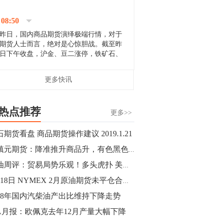
停；三大期指纷纷下跌；国债期货全线走
升。 分析人士指出，从大宗商品市
08:50
场来看，汇率波动...
昨日，国内商品期货演绎极端行情，对于
期货人士而言，绝对是心惊胆战。截至昨
日下午收盘，沪金、豆二涨停，铁矿石、
郑棉跌停，白银、镍涨幅超过3%，沥青、
甲醇和棉花跌幅超过3%。 [center]
14:35
更多快讯
[imgnobrwh] src=...
【行情】沥青期货主力1912合约价格继续
下跌，跌幅超过4%。
热点推荐
更多>>
14:23
期货看盘 商品期货操作建议 2019.1.21
【行情】大连铁矿石期货主力合约跌停，
董镇元期货：降准推升商品升，有色黑色延续多
跌幅达6%，报689.5元/吨，刷新近两个月
低位。
原油周评：贸易局势乐观！多头虎扑 美布两油喜迎第三周收阳
1月18日 NYMEX 2月原油期货未平仓合约减少28484手
14:20
018年国内汽柴油产出比维持下降走势
方正有色研究团队：高度重视贵金属的阶
段性机会。自年初以来沪金上涨16.93%，
EA月报：欧佩克去年12月产量大幅下降