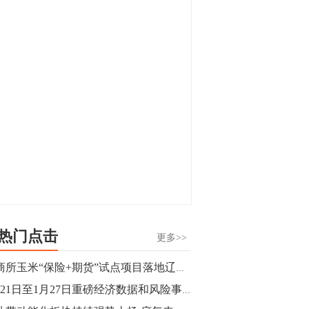
显，沪金主力合约封涨停，沪银涨逾4%。
油脂油料期货飘红，豆二涨停，菜粕、豆
油、豆粕、棕榈油涨幅居前。有色板块
11:15
中，沪镍涨3.42%。跌幅榜单中，铁矿表现
【行情】豆二期货主力合约涨停，涨幅达
疲弱，大跌近4%，棉花、甲醇、EG、棉
3.98%，报3213元/吨。
纱跌幅居前。
11:15
【行情】贵金属期货继续上涨，沪金期货
主力合约涨3.84%，沪银涨3%。
10:44
【行情】沪镍期货主力合约短线上涨，涨
幅扩大至4.4%。
热门点击
更多>>
10:43
大商所玉米“保险+期货”试点项目落地辽宁阜蒙县
【行情】芝加哥11月大豆期货跌0.4%，12
1月21日至1月27日重磅经济数据和风险事件前瞻
月玉米期货跌1%。