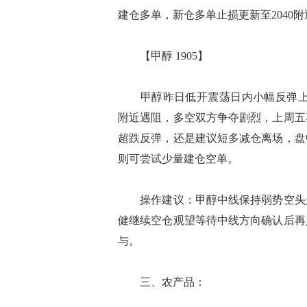
建仓多单，新仓多单止损更新至2040
【甲醇 1905】
甲醇昨日低开震荡日内小幅反弹上涨报
附近遇阻，多空双方争夺剧烈，上周五
超跌反弹，还是建议短多减仓离场，盘
则可尝试少量建仓空单。
操作建议：甲醇中线保持弱势空头走
健继续空仓观望等待中线方向确认后再
与。
三、农产品：