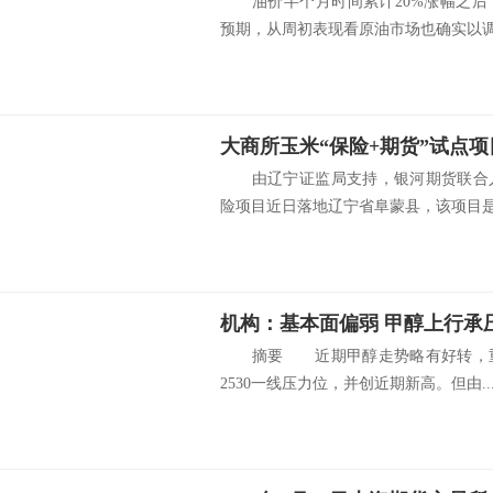
油价半个月时间累计20%涨幅之后
预期，从周初表现看原油市场也确实以调.
大商所玉米“保险+期货”试点
由辽宁证监局支持，银河期货联合人
险项目近日落地辽宁省阜蒙县，该项目是大
机构：基本面偏弱 甲醇上行承
摘要 近期甲醇走势略有好转，重
2530一线压力位，并创近期新高。但由..