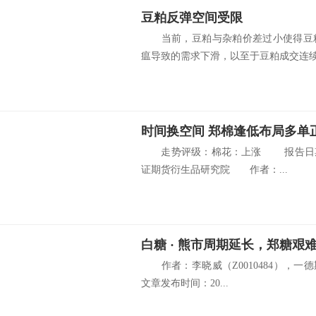
豆粕反弹空间受限
当前，豆粕与杂粕价差过小使得豆粕
瘟导致的需求下滑，以至于豆粕成交连续放
时间换空间 郑棉逢低布局多单
走势评级：棉花：上涨 报告日期：
证期货衍生品研究院 作者：...
白糖 · 熊市周期延长，郑糖艰
作者：李晓威（Z0010484），一德
文章发布时间：20...