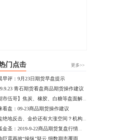
热门点击
更多>>
晨早评：9月23日期货早盘提示
019.9.23 青石期货看盘商品期货操作建议
【期市伍哥】焦炭、橡胶、白糖等盘面解析
涞看盘：09-23商品期货操作建议
尾盘绝地反击、金价还有大涨空间？机构黄金、白银下周走势预测
独孤金圣：2019-9-22商品期货复盘行情分析总结
原油巨震再掀“操纵”疑云 细数期市覆雨翻云手