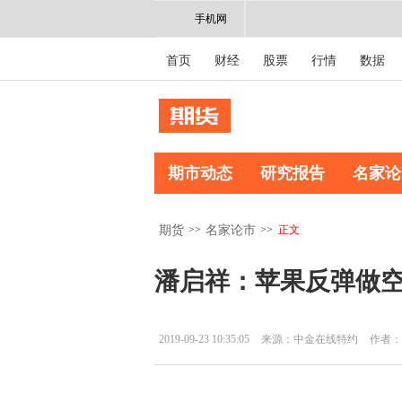
手机网
首页
财经
股票
行情
数据
期市动态
研究报告
名家论
>>
>>
正文
期货
名家论市
潘启祥：苹果反弹做
2019-09-23 10:35:05
来源：中金在线特约
作者：