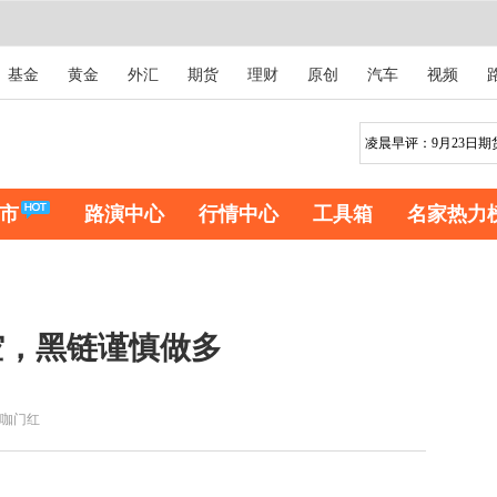
基金
黄金
外汇
期货
理财
原创
汽车
视频
市
路演中心
行情中心
工具箱
名家热力
空，黑链谨慎做多
咖门红