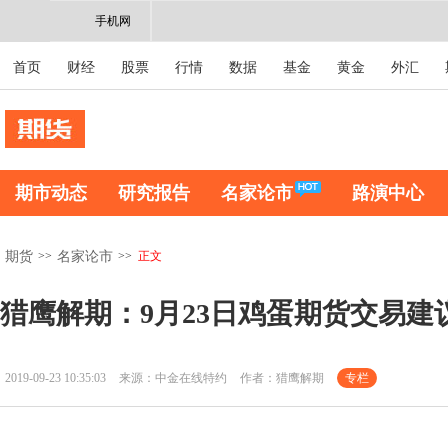
手机网
首页
财经
股票
行情
数据
基金
黄金
外汇
期市动态
研究报告
名家论市
路演中心
>>
>>
正文
期货
名家论市
猎鹰解期：9月23日鸡蛋期货交易建
2019-09-23 10:35:03
来源：中金在线特约
作者：猎鹰解期
专栏