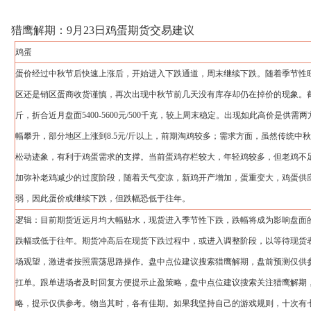
猎鹰解期：9月23日鸡蛋期货交易建议
鸡蛋
蛋价经过中秋节后快速上涨后，开始进入下跌通道，周末继续下跌。随着季节性
区还是销区蛋商收货谨慎，再次出现中秋节前几天没有库存却仍在掉价的现象。截止9月2
斤，折合近月盘面5400-5600元/500千克，较上周末稳定。出现如此高价是供
幅攀升，部分地区上涨到8.5元/斤以上，前期淘鸡较多；需求方面，虽然传统中
松动迹象，有利于鸡蛋需求的支撑。当前蛋鸡存栏较大，年轻鸡较多，但老鸡不
加弥补老鸡减少的过度阶段，随着天气变凉，新鸡开产增加，蛋重变大，鸡蛋供
弱，因此蛋价或继续下跌，但跌幅恐低于往年。
逻辑：目前期货近远月均大幅贴水，现货进入季节性下跌，跌幅将成为影响盘面
跌幅或低于往年。期货冲高后在现货下跌过程中，或进入调整阶段，以等待现货
场观望，激进者按照震荡思路操作。盘中点位建议搜索猎鹰解期，盘前预测仅供
扛单。跟单进场者及时回复方便提示止盈策略，盘中点位建议搜索关注猎鹰解期
略，提示仅供参考。物当其时，各有佳期。如果我坚持自己的游戏规则，十次有