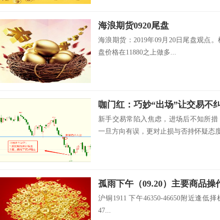
海浪期货0920尾盘
海浪期货：2019年09月20日尾盘观点
盘价格在11880之上做多...
咖门红：巧妙“出场”让交易不
新手交易常陷入焦虑，进场后不知所措
一旦方向有误，更对止损与否持怀疑态度。
孤雨下午（09.20）主要商品操
沪铜1911 下午46350-46650附近逢低择
47...