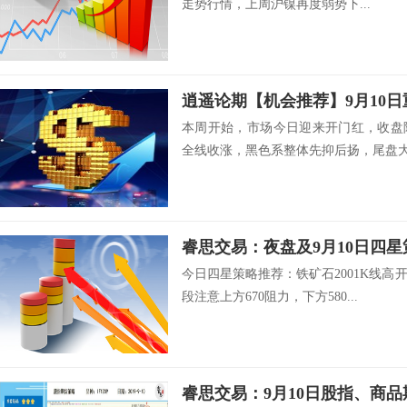
走势行情，上周沪镍再度弱势下...
逍遥论期【机会推荐】9月10
本周开始，市场今日迎来开门红，收盘
全线收涨，黑色系整体先抑后扬，尾盘大涨
睿思交易：夜盘及9月10日四
今日四星策略推荐：铁矿石2001K线
段注意上方670阻力，下方580...
睿思交易：9月10日股指、商