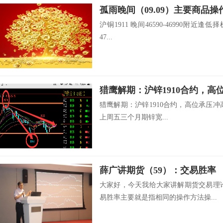
孤雨晚间（09.09）主要商品操
沪铜1911 晚间46590-46990附近逢低择
47...
猎鹰解期：沪锌1910合约，高位承压冲高1
上周五三个月期锌宽...
薛广讲期货（59）：交易胜率
大家好，今天我给大家讲解期货交易理论
易胜率主要就是指相同的操作方法操...