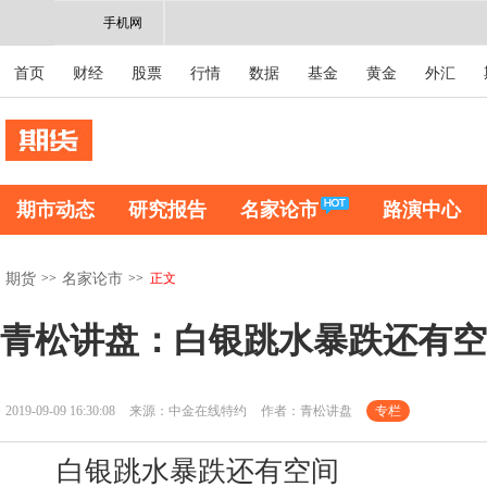
手机网
首页
财经
股票
行情
数据
基金
黄金
外汇
期市动态
研究报告
名家论市
路演中心
>>
>>
正文
期货
名家论市
青松讲盘：白银跳水暴跌还有空
2019-09-09 16:30:08
来源：中金在线特约
作者：青松讲盘
专栏
白银跳水暴跌还有空间