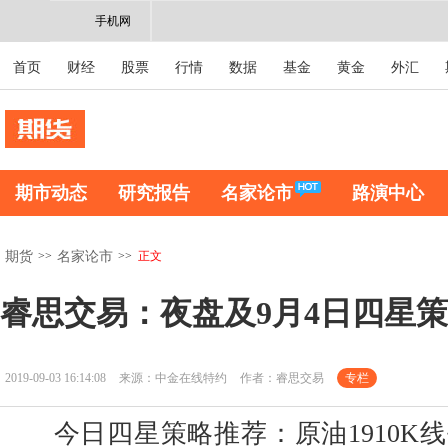
手机网
首页
财经
股票
行情
数据
基金
黄金
外汇
期市动态
研究报告
名家论市
路演中心
>>
>>
正文
期货
名家论市
睿思交易：夜盘及9月4日四星
2019-09-03 16:14:08
来源：中金在线特约
作者：睿思交易
专栏
今日四星策略推荐：原油1910K