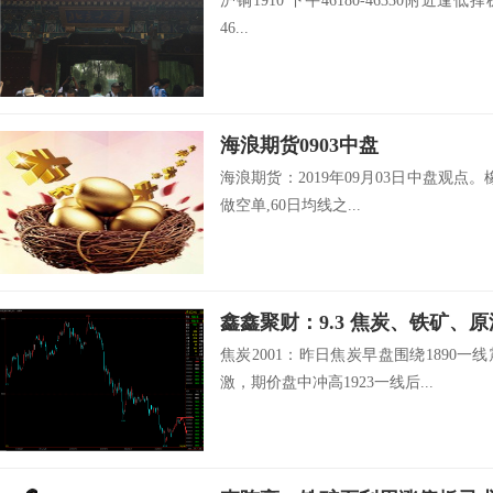
沪铜1910 下午46180-46330附近逢低择
46...
海浪期货0903中盘
海浪期货：2019年09月03日中盘观点。橡
做空单,60日均线之...
鑫鑫聚财：9.3 焦炭、铁矿、
焦炭2001：昨日焦炭早盘围绕1890
激，期价盘中冲高1923一线后...