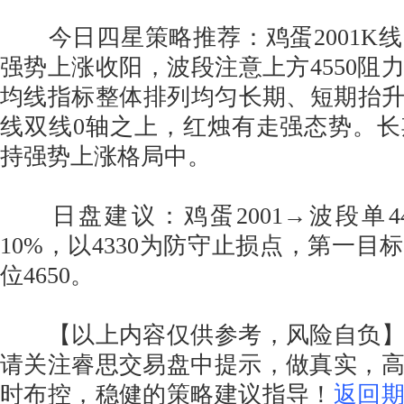
今日四星策略推荐：鸡蛋2001K
强势上涨收阳，波段注意上方4550阻力
均线指标整体排列均匀长期、短期抬升
线双线0轴之上，红烛有走强态势。
持强势上涨格局中。
日盘建议：鸡蛋2001→波段单4460
10%，以4330为防守止损点，第一目标
位4650。
【以上内容仅供参考，风险自负】
请关注睿思交易盘中提示，做真实，
时布控，稳健的策略建议指导！
返回