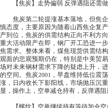
【焦炭】走势偏弱 反弹遇阻还需做
焦炭第二轮提涨基本落地，但焦企
慎态度，主要原因为随着山西焦企复
产到位，焦炭的供需结构正向不利方
重大活动限产在即，钢厂开工恐进一
焦需求。整体来看，煤焦现货供需结
观面的悲观预期仍在，特别是中美贸
场对未来钢材需求下降的疑虑上升，
的空间。焦炭2001，早盘维持低位震
涨，日内收长下影阳线，市场抛压沉
显，操作上，空单减仓持有，反弹遇阻
【螺纹】空单继续持有等待加仓空