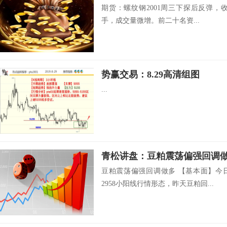
期货：螺纹钢2001周三下探后反弹，收3
手，成交量微增。前二十名资...
势赢交易：8.29高清组图
...
青松讲盘：豆粕震荡偏强回调
豆粕震荡偏强回调做多 【基本面】今
2958小阳线行情形态，昨天豆粕回...