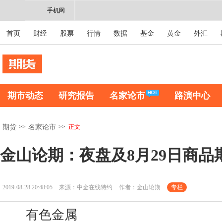
手机网
首页
财经
股票
行情
数据
基金
黄金
外汇
期市动态
研究报告
名家论市
路演中心
>>
>>
正文
期货
名家论市
金山论期：夜盘及8月29日商品
2019-08-28 20:48:05
来源：中金在线特约
作者：金山论期
专栏
有色金属