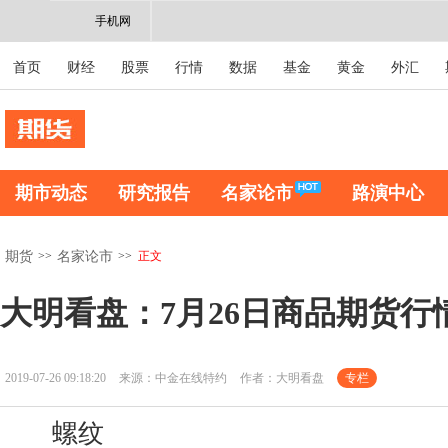
手机网
首页
财经
股票
行情
数据
基金
黄金
外汇
期市动态
研究报告
名家论市
路演中心
>>
>>
正文
期货
名家论市
大明看盘：7月26日商品期货行
2019-07-26 09:18:20
来源：中金在线特约
作者：大明看盘
专栏
螺纹