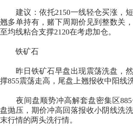
建议：依托2150一线轻仓买涨，短线
翘多单持有，赌下周期价见到整数关
至均线粘合支撑2120在考虑加仓。
铁矿石
昨日铁矿石早盘出现震荡洗盘，然
撑855震荡走高，尾盘上翘报收中阳线
夜间盘顺势冲高解套盘密集区885
盘抛压，期价冲高回落报收小阴线洗
末行情的两头洗行情。