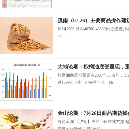
孤雨（07.26）主要商品操作建
沪铜1909 日内46200-46600附近逢低择
47...
大地论期：棕榈油底部显现，
棕榈油商品期货是在2007年上市的，
过12990元/吨，但好景不长，随...
金山论期：7月26日商品期货操
有色金属 【沪铜】关注20日均线支撑 
产量同比增长11.8%至80....