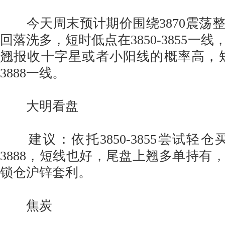
今天周末预计期价围绕3870震荡
回落洗多，短时低点在3850-3855一
翘报收十字星或者小阳线的概率高，短时
3888一线。
大明看盘
建议：依托3850-3855尝试轻仓买
3888，短线也好，尾盘上翘多单持有
锁仓沪锌套利。
焦炭