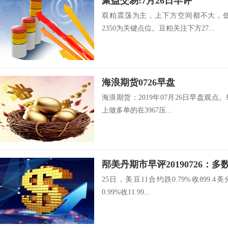
聚益交易:7月26日早评
双粕震荡为主，上下方空间都不大，低
2350为关键点位。豆粕关注下方27...
海浪期货0726早盘
海浪期货：2019年07月26日早盘观点。
上做多单的在3967压...
邴美丹期市早评20190726：
25日，美豆11合约跌0.79%收899.
0.99%收11.99...