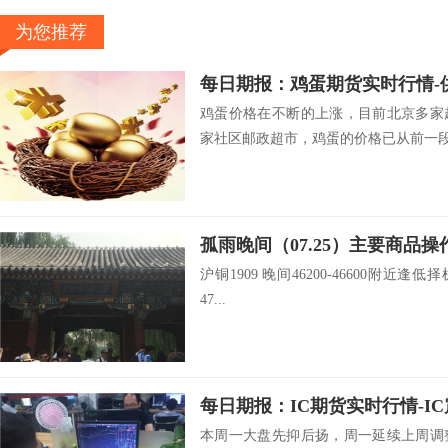
为您推荐
鸡蛋价格在不断的上涨，目前北京多家
家社区邮政超市，鸡蛋的价格已从前一段时
孤雨晚间（07.25）主要商品操
沪铜1909 晚间46200-46600附近逢低择
47...
每日期报：IC期货实时行情-I
本周一大盘先抑后扬，周一延续上周调