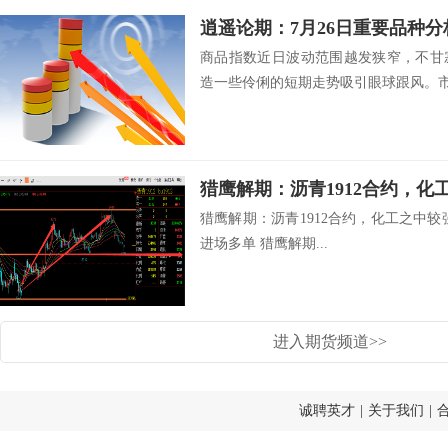
逍遥论期：7月26日重要品种
商品指数近日波动范围越发狭窄，不甘
造一些伶俐的短期走势吸引眼球跟风。市场
猎鹰解期：沥青1912合约，化工之中较强品
进场多单 猎鹰解期...
进入期货频道>>
诚聘英才
|
关于我们
|