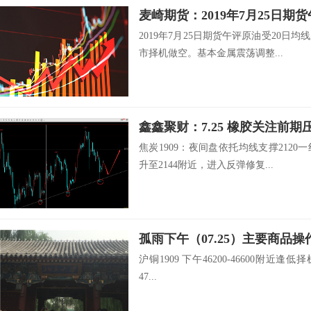
麦崎期货：2019年7月25日期
2019年7月25日期货午评原油受20日
市择机做空。基本金属震荡调整...
鑫鑫聚财：7.25 橡胶关注前
焦炭1909：夜间盘依托均线支撑212
升至2144附近，进入反弹修复...
孤雨下午（07.25）主要商品操
沪铜1909 下午46200-46600附近逢低择
47...