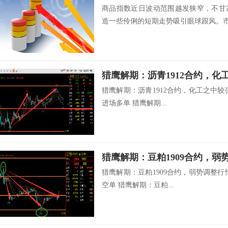
商品指数近日波动范围越发狭窄，不甘
造一些伶俐的短期走势吸引眼球跟风。市场
猎鹰解期：沥青1912合约，化工之中较强品
进场多单 猎鹰解期...
猎鹰解期：豆粕1909合约，弱势调整行情，
空单 猎鹰解期：豆粕...