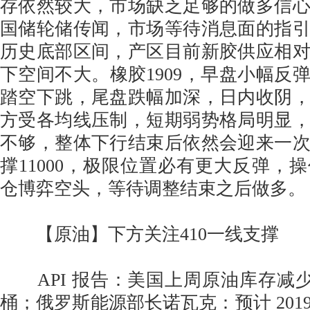
存依然较大，市场缺乏足够的做多信
国储轮储传闻，市场等待消息面的指
历史底部区间，产区目前新胶供应相
下空间不大。橡胶1909，早盘小幅反
踏空下跳，尾盘跌幅加深，日内收阴
方受各均线压制，短期弱势格局明显
不够，整体下行结束后依然会迎来一
撑11000，极限位置必有更大反弹，
仓博弈空头，等待调整结束之后做多。
【原油】下方关注410一线支撑
API 报告：美国上周原油库存减少50
桶；俄罗斯能源部长诺瓦克：预计 201