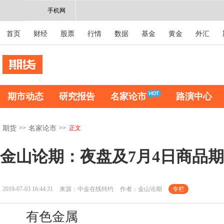
手机网
首页
财经
股票
行情
数据
基金
黄金
外汇
期市动态
研究报告
名家论市
路演中心
>>
>>
正文
期货
名家论市
金山论期：夜盘及7月4日商品
2019-07-03 16:44:31
来源：中金在线特约
作者：金山论期
专栏
有色金属